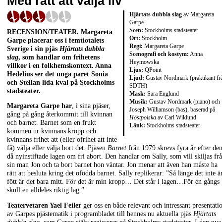
Med rätt att välja liv
Hjärtats dubbla slag
av Margareta
Garpe
Scen:
Stockholms stadsteater
RECENSION/TEATER. Margareta
Ort:
Stockholm
Garpe placerar oss i femtiotalets
Regi:
Margareta Garpe
Sverige i sin pjäs
Hjärtats dubbla
Scenografi och kostym:
Anna
slag
, som handlar om frihetens
Heymowska
villkor i en folkhemskontext. Anna
Ljus:
QPoint
Hedelius ser det unga paret Sonia
Ljud:
Gustav Nordmark (praktikant fr
och Stellan lida kval på Stockholms
SDTH)
stadsteater.
Mask:
Sara Englund
Musik:
Gustav Nordmark (piano) och
Margareta Garpe har
, i sina pjäser,
Joseph Williamson (bas), baserad på
gång på gång återkommit till kvinnan
Höstpolska
av Carl Wiklund
och barnet. Barnet som en frukt
Länk:
Stockholms stadsteater
kommen ur kvinnans kropp och
kvinnans frihet att (eller ofrihet att inte
få) välja eller välja bort det. Pjäsen
Barnet
från 1979 skrevs fyra år efter de
då nyinstiftade lagen om fri abort. Den handlar om Sally, som vill skiljas fr
sin man Jon och ta bort barnet hon väntar. Jon menar att även han måste ha
rätt att besluta kring det ofödda barnet. Sally replikerar: ”Så länge det inte ä
fött är det bara mitt. För det är min kropp… Det står i lagen…För en gångs
skull en alldeles riktig lag.”
Teatervetaren Yael Feiler
ger oss en både relevant och intressant presentati
av Garpes pjästematik i programbladet till hennes nu aktuella pjäs
Hjärtats