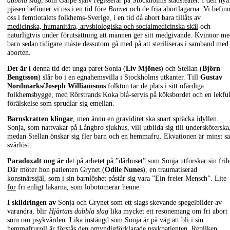
dubbla slag,
som Garpe själv regisserar på Stockholms stadsteater. I den nya
pjäsen
befinner vi oss i en tid före
Barnet
och de fria abortlagarna. Vi befin
oss i femtiotalets folkhems-Sverige, i en tid då abort bara tillåts av
medicinska, humanitära, arvsbiologiska och socialmedicinska skäl
och
naturligtvis under förutsättning att mannen ger sitt medgivande. Kvinnor m
barn sedan tidigare måste dessutom gå med på att steriliseras i samband med
aborten.
Det är i
denna tid det unga paret Sonia (
Liv Mjönes
) och Stellan (
Björn
Bengtsson
) slår bo i en egnahemsvilla i Stockholms utkanter. Till
Gustav
Nordmarks/Joseph Williamsons
folkton tar de plats i sitt ofärdiga
folkhemsbygge, med Rörstrands Koka blå-servis på köksbordet och en lekful
förälskelse som sprudlar sig emellan.
Barnskratten klingar
, men ännu en graviditet ska snart spräcka idyllen.
Sonja, som nattvakar på Långbro sjukhus, vill utbilda sig till undersköterska
medan Stellan önskar sig fler barn och en hemmafru. Ekvationen är minst sa
svårlöst.
Paradoxalt nog är
det på arbetet på ”dårhuset” som Sonja utforskar sin frih
Där möter hon patienten Grynet (
Odile Nunes
), en traumatiserad
konstnärssjäl, som i sin barnlöshet påstår sig vara ”Ein freier Mensch”. Lite
för
fri enligt läkarna, som lobotomerar henne.
I skildringen av
Sonja och Grynet som ett slags skevande spegelbilder av
varandra, blir
Hjärtats dubbla slag
lika mycket ett resonemang om fri abort
som om psykvården. Lika instängd som Sonja är på väg att bli i sin
hemmafruroll är förstås den omyndigförklarade psykpatienten. Repliken