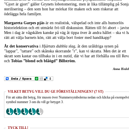
”Gjort är gjort” gäller Grynets lobotomering, men är lika tillämplig på Sonj
sterilisering – den som hon har mörkat för maken och som riskerar att
ödelägga hela familjen.
Margareta Garpes pjäs
är en realistisk, välspelad och inte alls humorlös
historielektion och ett utmärkt frö till diskussion. Rätten till fri abort – javiss
Men i dag är vågskålen kanske på väg åt tippa över åt andra hållet – ska vi h
rätt att välja barnets kön, rätt att välja bort foster med handikapp?
Åt det konservativa
i
Hjärtats dubbla slag
, åt den uråldriga synen på
”lappar”, ”tattare” och skånska skorrande ”r”, kan vi skratta. Men det är ett
skratt som kastar oss tillbaka in i en nutid, där vi har att förhålla oss till Rev
och
Tobias ”blond och blåögd” Billström.
Anna Hedel
VILKET BETYG VILL DU GE FÖRESTÄLLNINGEN? (7 ST)
För att sätta ditt betyg, för musen över Nummersymbolerna nedan och klicka på exempelv
symbol nummer 3 om du vill ge betyget 3.
TYCK TILL!