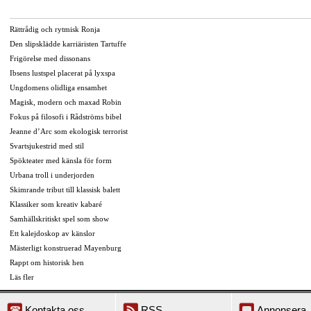
Rättrådig och rytmisk Ronja
Den slipsklädde karriäristen Tartuffe
Frigörelse med dissonans
Ibsens lustspel placerat på lyxspa
Ungdomens olidliga ensamhet
Magisk, modern och maxad Robin
Fokus på filosofi i Rådströms bibel
Jeanne d’Arc som ekologisk terrorist
Svartsjukestrid med stil
Spökteater med känsla för form
Urbana troll i underjorden
Skimrande tribut till klassisk balett
Klassiker som kreativ kabaré
Samhällskritiskt spel som show
Ett kalejdoskop av känslor
Mästerligt konstruerad Mayenburg
Rappt om historisk hen
Läs fler
Kontakta oss
RSS
Annonsera