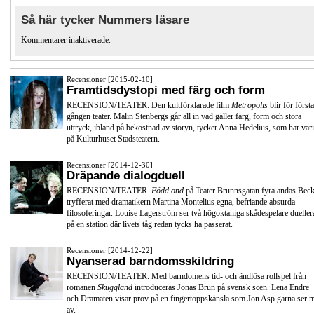
Så här tycker Nummers läsare
Kommentarer inaktiverade.
Recensioner [2015-02-10]
Framtidsdystopi med färg och form
RECENSION/TEATER. Den kultförklarade film
Metropolis
blir för första
gången teater. Malin Stenbergs går all in vad gäller färg, form och stora
uttryck, ibland på bekostnad av storyn, tycker Anna Hedelius, som har vari
på Kulturhuset Stadsteatern.
Recensioner [2014-12-30]
Dräpande dialogduell
RECENSION/TEATER.
Född ond
på Teater Brunnsgatan fyra andas Beck
tryfferat med dramatikern Martina Montelius egna, befriande absurda
filosoferingar. Louise Lagerström ser två högoktaniga skådespelare dueller
på en station där livets tåg redan tycks ha passerat.
Recensioner [2014-12-22]
Nyanserad barndomsskildring
RECENSION/TEATER. Med barndomens tid- och ändlösa rollspel från
romanen
Skuggland
introduceras Jonas Brun på svensk scen. Lena Endre
och Dramaten visar prov på en fingertoppskänsla som Jon Asp gärna ser 
av.