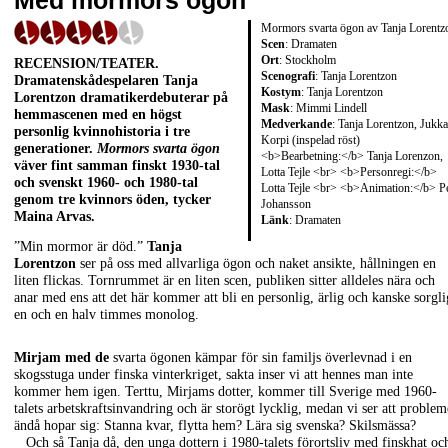
Med mormors ögon
Mormors svarta ögon av Tanja Lorentz
Scen
: Dramaten
Ort
: Stockholm
RECENSION/TEATER
.
Scenografi
: Tanja Lorentzon
Dramatenskådespelaren
Tanja
Kostym
: Tanja Lorentzon
Lorentzon
dramatikerdebuterar på
Mask
: Mimmi Lindell
hemmascenen med en högst
Medverkande
: Tanja Lorentzon, Jukka
personlig kvinnohistoria i tre
Korpi (inspelad röst)
generationer.
Mormors svarta ögon
<b>Bearbetning:</b> Tanja Lorenzon,
väver fint samman finskt 1930-tal
Lotta Tejle <br> <b>Personregi:</b>
och svenskt 1960- och 1980-tal
Lotta Tejle <br> <b>Animation:</b> P
genom tre kvinnors öden, tycker
Johansson
Maina Arvas
.
Länk
:
Dramaten
”Min mormor är död.”
Tanja
Lorentzon
ser på oss med allvarliga ögon och naket ansikte, hållningen en
liten flickas. Tornrummet är en liten scen, publiken sitter alldeles nära och
anar med ens att det här kommer att bli en personlig, ärlig och kanske sorgli
en och en halv timmes monolog.
Mirjam med de
svarta ögonen kämpar för sin familjs överlevnad i en
skogsstuga under finska vinterkriget, sakta inser vi att hennes man inte
kommer hem igen. Terttu, Mirjams dotter, kommer till Sverige med 1960-
talets arbetskraftsinvandring och är storögt lycklig, medan vi ser att proble
ändå hopar sig: Stanna kvar, flytta hem? Lära sig svenska? Skilsmässa?
Och så Tanja då, den unga dottern i 1980-talets förortsliv med finskhat oc