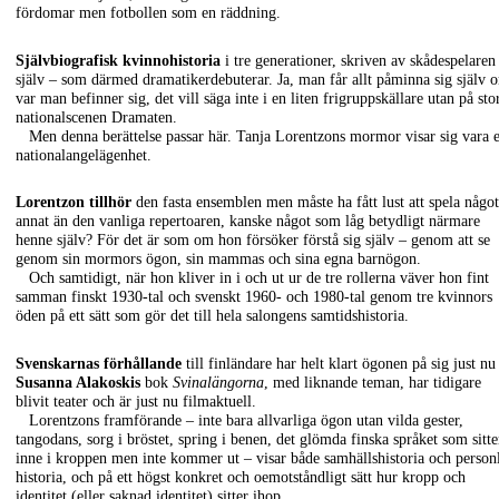
fördomar men fotbollen som en räddning.
Självbiografisk kvinnohistoria
i tre generationer, skriven av skådespelaren
själv – som därmed dramatikerdebuterar. Ja, man får allt påminna sig själv 
var man befinner sig, det vill säga inte i en liten frigruppskällare utan på sto
nationalscenen Dramaten.
Men denna berättelse passar här. Tanja Lorentzons mormor visar sig vara 
nationalangelägenhet.
Lorentzon tillhör
den fasta ensemblen men måste ha fått lust att spela något
annat än den vanliga repertoaren, kanske något som låg betydligt närmare
henne själv? För det är som om hon försöker förstå sig själv – genom att se
genom sin mormors ögon, sin mammas och sina egna barnögon.
Och samtidigt, när hon kliver in i och ut ur de tre rollerna väver hon fint
samman finskt 1930-tal och svenskt 1960- och 1980-tal genom tre kvinnors
öden på ett sätt som gör det till hela salongens samtidshistoria.
Svenskarnas förhållande
till finländare har helt klart ögonen på sig just nu
Susanna Alakoskis
bok
Svinalängorna
, med liknande teman, har tidigare
blivit teater och är just nu filmaktuell.
Lorentzons framförande – inte bara allvarliga ögon utan vilda gester,
tangodans, sorg i bröstet, spring i benen, det glömda finska språket som sitte
inne i kroppen men inte kommer ut – visar både samhällshistoria och person
historia, och på ett högst konkret och oemotståndligt sätt hur kropp och
identitet (eller saknad identitet) sitter ihop.