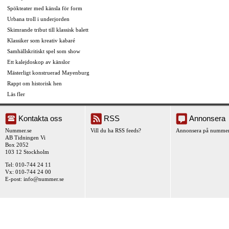
Spökteater med känsla för form
Urbana troll i underjorden
Skimrande tribut till klassisk balett
Klassiker som kreativ kabaré
Samhällskritiskt spel som show
Ett kalejdoskop av känslor
Mästerligt konstruerad Mayenburg
Rappt om historisk hen
Läs fler
Kontakta oss
RSS
Annonsera
Nummer.se
Vill du ha RSS feeds?
Annonsera på nummer
AB Tidningen Vi
Box 2052
103 12 Stockholm
Tel: 010-744 24 11
Vx: 010-744 24 00
E-post:
info@nummer.se