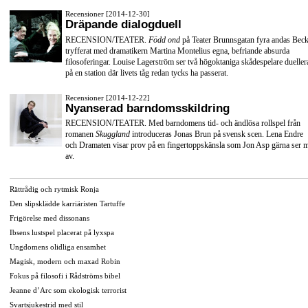
Recensioner [2014-12-30]
Dräpande dialogduell
RECENSION/TEATER.
Född ond
på Teater Brunnsgatan fyra andas Beck
tryfferat med dramatikern Martina Montelius egna, befriande absurda
filosoferingar. Louise Lagerström ser två högoktaniga skådespelare dueller
på en station där livets tåg redan tycks ha passerat.
Recensioner [2014-12-22]
Nyanserad barndomsskildring
RECENSION/TEATER. Med barndomens tid- och ändlösa rollspel från
romanen
Skuggland
introduceras Jonas Brun på svensk scen. Lena Endre
och Dramaten visar prov på en fingertoppskänsla som Jon Asp gärna ser 
av.
Rättrådig och rytmisk Ronja
Den slipsklädde karriäristen Tartuffe
Frigörelse med dissonans
Ibsens lustspel placerat på lyxspa
Ungdomens olidliga ensamhet
Magisk, modern och maxad Robin
Fokus på filosofi i Rådströms bibel
Jeanne d’Arc som ekologisk terrorist
Svartsjukestrid med stil