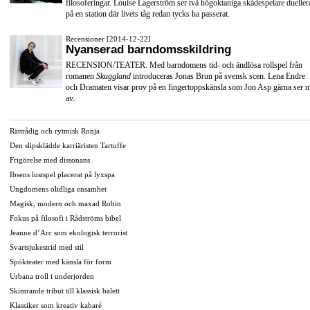
filosoferingar. Louise Lagerström ser två högoktaniga skådespelare dueller
på en station där livets tåg redan tycks ha passerat.
Recensioner [2014-12-22]
Nyanserad barndomsskildring
RECENSION/TEATER. Med barndomens tid- och ändlösa rollspel från
romanen
Skuggland
introduceras Jonas Brun på svensk scen. Lena Endre
och Dramaten visar prov på en fingertoppskänsla som Jon Asp gärna ser 
av.
Rättrådig och rytmisk Ronja
Den slipsklädde karriäristen Tartuffe
Frigörelse med dissonans
Ibsens lustspel placerat på lyxspa
Ungdomens olidliga ensamhet
Magisk, modern och maxad Robin
Fokus på filosofi i Rådströms bibel
Jeanne d’Arc som ekologisk terrorist
Svartsjukestrid med stil
Spökteater med känsla för form
Urbana troll i underjorden
Skimrande tribut till klassisk balett
Klassiker som kreativ kabaré