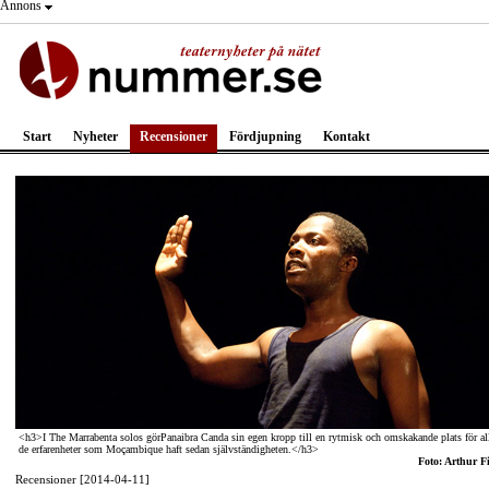
Annons
Start
Nyheter
Recensioner
Fördjupning
Kontakt
<h3>I The Marrabenta solos görPanaibra Canda sin egen kropp till en rytmisk och omskakande plats för al
de erfarenheter som Moçambique haft sedan självständigheten.</h3>
Foto: Arthur F
Recensioner [2014-04-11]