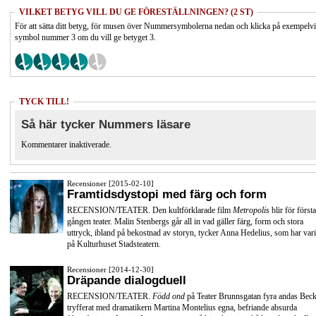
VILKET BETYG VILL DU GE FÖRESTÄLLNINGEN? (2 ST)
För att sätta ditt betyg, för musen över Nummersymbolerna nedan och klicka på exempelv
symbol nummer 3 om du vill ge betyget 3.
TYCK TILL!
Så här tycker Nummers läsare
Kommentarer inaktiverade.
Recensioner [2015-02-10]
Framtidsdystopi med färg och form
RECENSION/TEATER. Den kultförklarade film
Metropolis
blir för första
gången teater. Malin Stenbergs går all in vad gäller färg, form och stora
uttryck, ibland på bekostnad av storyn, tycker Anna Hedelius, som har vari
på Kulturhuset Stadsteatern.
Recensioner [2014-12-30]
Dräpande dialogduell
RECENSION/TEATER.
Född ond
på Teater Brunnsgatan fyra andas Beck
tryfferat med dramatikern Martina Montelius egna, befriande absurda