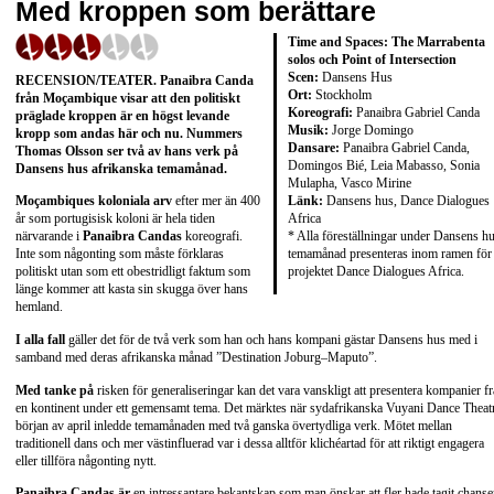
Med kroppen som berättare
Time and Spaces: The Marrabenta
solos och Point of Intersection
Scen:
Dansens Hus
RECENSION/TEATER. Panaibra Canda
Ort:
Stockholm
från Moçambique visar att den politiskt
Koreografi:
Panaibra Gabriel Canda
präglade kroppen är en högst levande
Musik:
Jorge Domingo
kropp som andas här och nu. Nummers
Dansare:
Panaibra Gabriel Canda,
Thomas Olsson ser två av hans verk på
Domingos Bié, Leia Mabasso, Sonia
Dansens hus afrikanska temamånad.
Mulapha, Vasco Mirine
Länk:
Dansens hus
,
Dance Dialogues
Moçambiques koloniala arv
efter mer än 400
Africa
år som portugisisk koloni är hela tiden
* Alla föreställningar under Dansens h
närvarande i
Panaibra Candas
koreografi.
temamånad presenteras inom ramen för
Inte som någonting som måste förklaras
projektet Dance Dialogues Africa.
politiskt utan som ett obestridligt faktum som
länge kommer att kasta sin skugga över hans
hemland.
I alla fall
gäller det för de två verk som han och hans kompani gästar Dansens hus med i
samband med deras afrikanska månad ”Destination Joburg–Maputo”.
Med tanke på
risken för generaliseringar kan det vara
vanskligt att presentera kompanier f
en kontinent under ett gemensamt tema. Det märktes när sydafrikanska Vuyani Dance Theatr
början av april inledde temamånaden med två ganska övertydliga verk. Mötet mellan
traditionell dans och mer västinfluerad var i dessa alltför klichéartad för att riktigt engagera
eller tillföra någonting nytt.
Panaibra Candas är
en intressantare bekantskap som man önskar att fler hade tagit chans