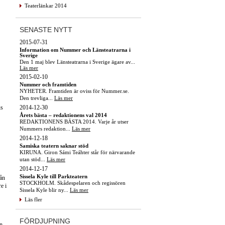
Teaterlänkar 2014
SENASTE NYTT
2015-07-31
Information om Nummer och Länsteatrarna i
Sverige
Den 1 maj blev Länsteatrarna i Sverige ägare av...
Läs mer
2015-02-10
Nummer och framtiden
NYHETER. Framtiden är oviss för Nummer.se.
Den trevliga...
Läs mer
2014-12-30
us
Årets bästa – redaktionens val 2014
REDAKTIONENS BÄSTA 2014. Varje år utser
Nummers redaktion...
Läs mer
2014-12-18
Samiska teatern saknar stöd
KIRUNA. Giron Sámi Teáhter står för närvarande
utan stöd...
Läs mer
2014-12-17
Sissela Kyle till Parkteatern
rån
STOCKHOLM. Skådespelaren och regissören
e i
Sissela Kyle blir ny...
Läs mer
Läs fler
FÖRDJUPNING
en