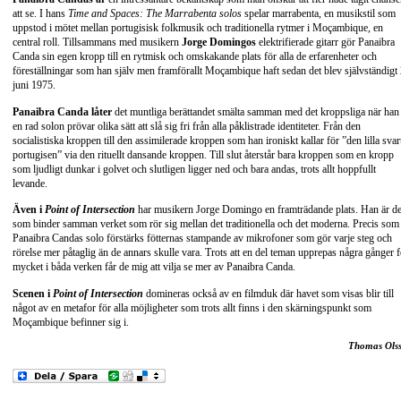
att se. I hans
Time and Spaces: The Marrabenta solos
spelar marrabenta, en musikstil som
uppstod i mötet mellan portugisisk folkmusik och traditionella rytmer i Moçambique, en
central roll. Tillsammans med musikern
Jorge Domingos
elektrifierade gitarr gör Panaibra
Canda sin egen kropp till en rytmisk och omskakande plats för alla de erfarenheter och
föreställningar som han själv men framförallt Moçambique haft sedan det blev självständigt
juni 1975.
Panaibra Canda låter
det muntliga berättandet smälta samman med det kroppsliga när han 
en rad solon prövar olika sätt att slå sig fri från alla påklistrade identiteter. Från den
socialistiska kroppen till den assimilerade kroppen som han ironiskt kallar för ”den lilla svar
portugisen” via den rituellt dansande kroppen. Till slut återstår bara kroppen som en kropp
som ljudligt dunkar i golvet och slutligen ligger ned och bara andas, trots allt hoppfullt
levande.
Även i
Point of Intersection
har musikern Jorge Domingo en framträdande plats. Han är d
som binder samman verket som rör sig mellan det traditionella och det moderna. Precis som 
Panaibra Candas solo förstärks fötternas stampande av mikrofoner som gör varje steg och
rörelse mer påtaglig än de annars skulle vara. Trots att en del teman upprepas några gånger f
mycket i båda verken får de mig att vilja se mer av Panaibra Canda.
Scenen i
Point of Intersection
domineras också av en filmduk där havet som visas blir till
något av en metafor för alla möjligheter som trots allt finns i den skärningspunkt som
Moçambique befinner sig i.
Thomas Ols