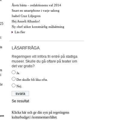
Årets bästa – redaktionens val 2014
Snart en smartphone i varje salong
Isabel Cruz Liljegren
Hej Anneli Alhanko!
 25
Ny chef söker konstnärlig målsättning
Läs fler
i
ta
LÄSARFRÅGA
Regeringen vill införa fri entré på statliga
museer. Skulle du gå oftare på teater om
det var gratis?
en
Ja.
i
Det skulle bli lika ofta.
ör
Nej.
Se resultat
Klicka här och ge din syn på regeringens
son
kulturbudget i kommentarsfältet.