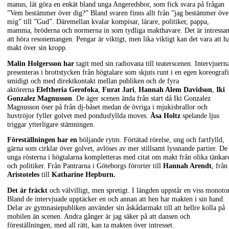
manus, lät göra en enkät bland unga Angeredsbor, som fick svara på frågan
”Vem bestämmer över dig?” Bland svaren finns allt från ”jag bestämmer öve
mig” till ”Gud”. Däremellan kvalar kompisar, lärare, politiker, pappa,
mamma, bröderna och normerna in som tydliga makthavare. Det är intressan
att höra resonemangen. Pengar är viktigt, men lika viktigt kan det vara att h
makt över sin kropp.
Malin Holgersson har
tagit med sin radiovana till teaterscenen. Intervjuern
presenteras i brottstycken från högtalare som skjuts runt i en egen koreografi
smidigt och med direktkontakt mellan publiken och de fyra
aktörerna
Eleftheria Gerofoka
,
Furat Jari
,
Hannah Alem Davidson
,
Iki
Gonzalez Magnusson
. De äger scenen ända från start då Iki Gonzalez
Magnusson öser på från dj-båset medan de övriga i mjukisbrallor och
huvtröjor fyller golvet med pondusfyllda moves.
Åsa Holtz
spelande ljus
triggar ytterligare stämningen.
Föreställningen har en
böljande rytm. Förtätad rörelse, ung och fartfylld,
gärna som cirklar över golvet, avlöses av mer stillsamt lyssnande partier. De
unga rösterna i högtalarna kompletteras med citat om makt från olika tänkar
och politiker. Från Pantrarna i Göteborgs förorter till
Hannah Arendt
, från
Aristoteles
till
Katharine Hepburn.
Det är fräckt
och välvilligt, men spretigt. I längden uppstår en viss monoto
Bland de intervjuade upptäcker en och annan att hen har makten i sin hand.
Delar av gymnasiepubliken använder sin åskådarmakt till att hellre kolla på
mobilen än scenen. Andra gånger är jag säker på att dansen och
föreställningen, med all rätt, kan ta makten över intresset.