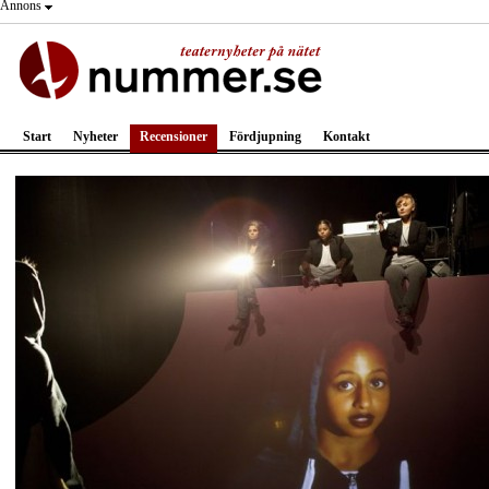
Annons
Start
Nyheter
Recensioner
Fördjupning
Kontakt