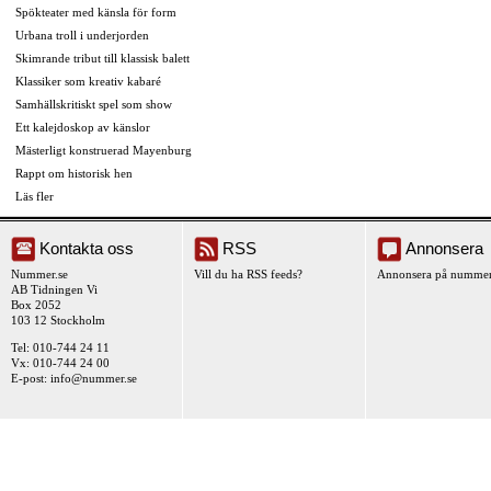
Spökteater med känsla för form
Urbana troll i underjorden
Skimrande tribut till klassisk balett
Klassiker som kreativ kabaré
Samhällskritiskt spel som show
Ett kalejdoskop av känslor
Mästerligt konstruerad Mayenburg
Rappt om historisk hen
Läs fler
Kontakta oss
RSS
Annonsera
Nummer.se
Vill du ha RSS feeds?
Annonsera på nummer
AB Tidningen Vi
Box 2052
103 12 Stockholm
Tel: 010-744 24 11
Vx: 010-744 24 00
E-post:
info@nummer.se