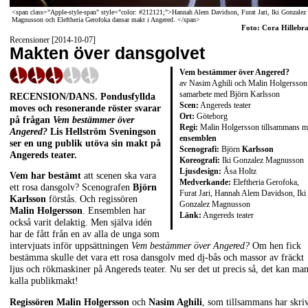
<span class="Apple-style-span" style="color: #212121;">Hannah Alem Davidson, Furat Jari, Iki Gonzalez
Magnusson och Eleftheria Gerofoka dansar makt i Angered. </span>
Foto: Cora Hillebr
Recensioner [2014-10-07]
Makten över dansgolvet
Vem bestämmer över Angered?
av
Nasim Aghili och Malin Holgersson 
samarbete med Björn Karlsson
RECENSION/DANS.
Pondusfyllda
Scen:
Angereds teater
moves och resonerande röster svarar
Ort:
Göteborg
på frågan
Vem bestämmer över
Regi:
Malin Holgersson tillsammans 
Angered?
Lis Hellström Sveningson
ensemblen
ser en ung publik utöva sin makt på
Scenografi:
Björn
Karlsson
Angereds teater.
Koreografi:
Iki Gonzalez Magnusson
Ljusdesign:
Åsa Holtz
Vem har bestämt
att scenen ska vara
Medverkande:
Eleftheria Gerofoka,
ett rosa dansgolv? Scenografen
Björn
Furat Jari, Hannah Alem Davidson, Iki
Karlsson
förstås. Och regissören
Gonzalez Magnusson
Malin Holgersson
. Ensemblen har
Länk:
Angereds teater
också varit delaktig. Men själva idén
har de fått från en av alla de unga som
intervjuats inför uppsättningen
Vem bestämmer över Angered?
Om hen fick
bestämma skulle det vara ett rosa dansgolv med dj-bås och massor av fräckt
ljus och rökmaskiner på Angereds teater. Nu ser det ut precis så, det kan ma
kalla publikmakt!
Regissören Malin Holgersson
och
Nasim Aghili
, som tillsammans har skriv