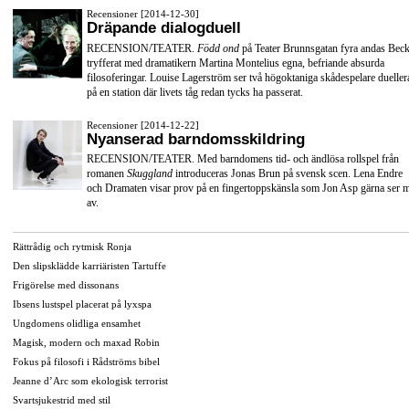
Recensioner [2014-12-30]
Dräpande dialogduell
RECENSION/TEATER.
Född ond
på Teater Brunnsgatan fyra andas Beck
tryfferat med dramatikern Martina Montelius egna, befriande absurda
filosoferingar. Louise Lagerström ser två högoktaniga skådespelare dueller
på en station där livets tåg redan tycks ha passerat.
Recensioner [2014-12-22]
Nyanserad barndomsskildring
RECENSION/TEATER. Med barndomens tid- och ändlösa rollspel från
romanen
Skuggland
introduceras Jonas Brun på svensk scen. Lena Endre
och Dramaten visar prov på en fingertoppskänsla som Jon Asp gärna ser 
av.
Rättrådig och rytmisk Ronja
Den slipsklädde karriäristen Tartuffe
Frigörelse med dissonans
Ibsens lustspel placerat på lyxspa
Ungdomens olidliga ensamhet
Magisk, modern och maxad Robin
Fokus på filosofi i Rådströms bibel
Jeanne d’Arc som ekologisk terrorist
Svartsjukestrid med stil