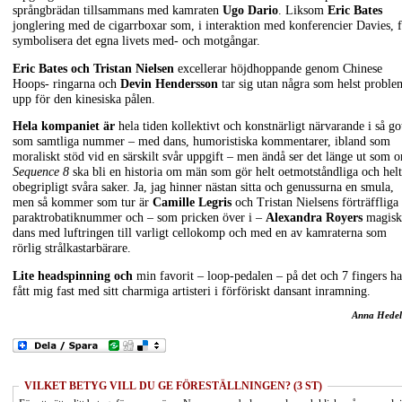
språngbrädan tillsammans med kamraten
Ugo Dario
. Liksom
Eric Bates
jonglering med de cigarrboxar som, i interaktion med konferencier Davies, f
symbolisera det egna livets med- och motgångar.
Eric Bates och Tristan Nielsen
excellerar höjdhoppande genom Chinese
Hoops- ringarna och
Devin Hendersson
tar sig utan några som helst proble
upp för den kinesiska pålen.
Hela kompaniet är
hela tiden kollektivt och konstnärligt närvarande i så go
som samtliga nummer – med dans, humoristiska kommentarer, ibland som
moraliskt stöd vid en särskilt svår uppgift – men ändå ser det länge ut som 
Sequence 8
ska bli en historia om män som gör helt oetmotståndliga och helt
obegripligt svåra saker. Ja, jag hinner nästan sitta och genussurna en smula,
men så kommer som tur är
Camille Legris
och Tristan Nielsens förträffliga
paraktrobatiknummer och – som pricken över i –
Alexandra Royers
magisk
dans med luftringen till varligt cellokomp och med en av kamraterna som
rörlig strålkastarbärare.
Lite headspinning och
min favorit – loop-pedalen – på det och 7 fingers ha
fått mig fast med sitt charmiga artisteri i förföriskt dansant inramning.
Anna Hedel
VILKET BETYG VILL DU GE FÖRESTÄLLNINGEN? (3 ST)