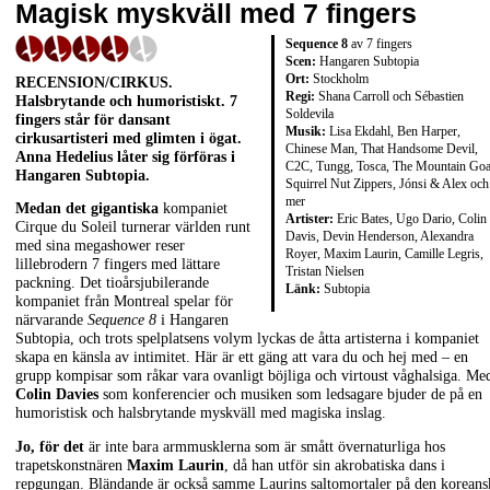
Magisk myskväll med 7 fingers
Sequence 8
av 7 fingers
Scen:
Hangaren Subtopia
Ort:
Stockholm
RECENSION/CIRKUS.
Regi:
Shana Carroll och Sébastien
Halsbrytande och humoristiskt. 7
Soldevila
fingers står för dansant
Musik:
Lisa Ekdahl, Ben Harper,
cirkusartisteri med glimten i ögat.
Chinese Man, That Handsome Devil,
Anna Hedelius låter sig förföras i
C2C, Tungg, Tosca, The Mountain Goa
Hangaren Subtopia.
Squirrel Nut Zippers, Jónsi & Alex och
mer
Medan det gigantiska
kompaniet
Artister:
Eric Bates, Ugo Dario, Colin
Cirque du Soleil turnerar världen runt
Davis, Devin Henderson, Alexandra
med sina megashower reser
Royer, Maxim Laurin, Camille Legris,
lillebrodern 7 fingers med lättare
Tristan Nielsen
packning. Det tioårsjubilerande
Länk:
Subtopia
kompaniet från Montreal spelar för
närvarande
Sequence 8
i Hangaren
Subtopia, och trots spelplatsens volym lyckas de åtta artisterna i kompaniet
skapa en känsla av intimitet. Här är ett gäng att vara du och hej med – en
grupp kompisar som råkar vara ovanligt böjliga och virtoust våghalsiga. Me
Colin Davies
som konferencier och musiken som ledsagare bjuder de på en
humoristisk och halsbrytande myskväll med magiska inslag.
Jo, för det
är inte bara armmusklerna som är smått övernaturliga hos
trapetskonstnären
Maxim Laurin
, då han utför sin akrobatiska dans i
repgungan. Bländande är också samme Laurins saltomortaler på den koreans