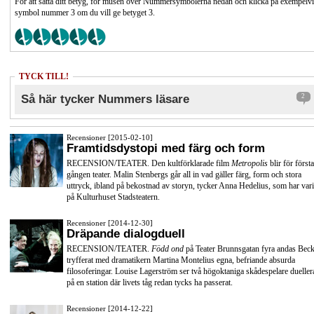
För att sätta ditt betyg, för musen över Nummersymbolerna nedan och klicka på exempelv
symbol nummer 3 om du vill ge betyget 3.
TYCK TILL!
Så här tycker Nummers läsare
2
Recensioner [2015-02-10]
Framtidsdystopi med färg och form
RECENSION/TEATER. Den kultförklarade film
Metropolis
blir för första
gången teater. Malin Stenbergs går all in vad gäller färg, form och stora
uttryck, ibland på bekostnad av storyn, tycker Anna Hedelius, som har vari
på Kulturhuset Stadsteatern.
Recensioner [2014-12-30]
Dräpande dialogduell
RECENSION/TEATER.
Född ond
på Teater Brunnsgatan fyra andas Beck
tryfferat med dramatikern Martina Montelius egna, befriande absurda
filosoferingar. Louise Lagerström ser två högoktaniga skådespelare dueller
på en station där livets tåg redan tycks ha passerat.
Recensioner [2014-12-22]