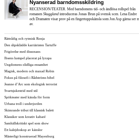
Nyanserad barndomsskildring
RECENSION/TEATER. Med barndomens tid- och ändlösa rollspel från
romanen
Skuggland
introduceras Jonas Brun på svensk scen. Lena Endre
och Dramaten visar prov på en fingertoppskänsla som Jon Asp gärna ser 
av.
Rättrådig och rytmisk Ronja
Den slipsklädde karriäristen Tartuffe
Frigörelse med dissonans
Ibsens lustspel placerat på lyxspa
Ungdomens olidliga ensamhet
Magisk, modern och maxad Robin
Fokus på filosofi i Rådströms bibel
Jeanne d’Arc som ekologisk terrorist
Svartsjukestrid med stil
Spökteater med känsla för form
Urbana troll i underjorden
Skimrande tribut till klassisk balett
Klassiker som kreativ kabaré
Samhällskritiskt spel som show
Ett kalejdoskop av känslor
Mästerligt konstruerad Mayenburg