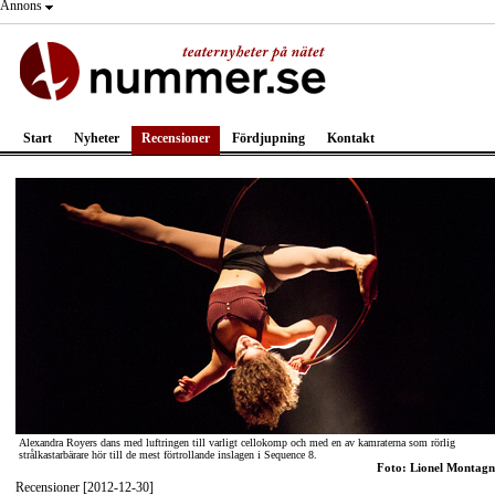
Annons
Start
Nyheter
Recensioner
Fördjupning
Kontakt
Alexandra Royers dans med luftringen till varligt cellokomp och med en av kamraterna som rörlig
strålkastarbärare hör till de mest förtrollande inslagen i Sequence 8.
Foto: Lionel Montagn
Recensioner [2012-12-30]