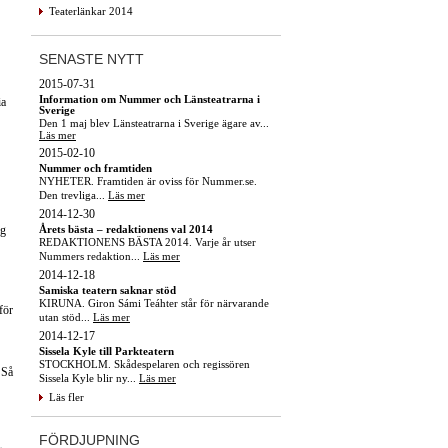
Teaterlänkar 2014
SENASTE NYTT
2015-07-31
Information om Nummer och Länsteatrarna i
ia
Sverige
Den 1 maj blev Länsteatrarna i Sverige ägare av...
Läs mer
2015-02-10
Nummer och framtiden
NYHETER. Framtiden är oviss för Nummer.se.
Den trevliga...
Läs mer
2014-12-30
Årets bästa – redaktionens val 2014
ng
REDAKTIONENS BÄSTA 2014. Varje år utser
Nummers redaktion...
Läs mer
2014-12-18
Samiska teatern saknar stöd
KIRUNA. Giron Sámi Teáhter står för närvarande
 för
utan stöd...
Läs mer
2014-12-17
Sissela Kyle till Parkteatern
STOCKHOLM. Skådespelaren och regissören
 Så
Sissela Kyle blir ny...
Läs mer
Läs fler
FÖRDJUPNING