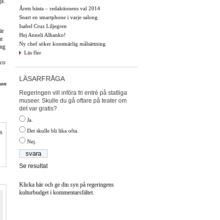
ga.
Årets bästa – redaktionens val 2014
Snart en smartphone i varje salong
Isabel Cruz Liljegren
är
Hej Anneli Alhanko!
ur
Ny chef söker konstnärlig målsättning
ing
Läs fler
ico
LÄSARFRÅGA
son
Regeringen vill införa fri entré på statliga
museer. Skulle du gå oftare på teater om
det var gratis?
Ja.
Det skulle bli lika ofta.
is
Nej.
Se resultat
Klicka här och ge din syn på regeringens
kulturbudget i kommentarsfältet.