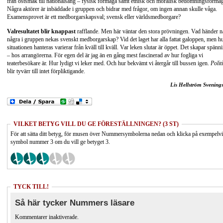
från ostsmak till nationalsång – fysisk förmåga samt etnisk och moralisk bedömningsförmå
Några aktörer är inbäddade i gruppen och bidrar med frågor, om ingen annan skulle våga.
Examensprovet är ett medborgarskapsval; svensk eller världsmedborgare?
Valresultatet blir knappast
rafflande. Men här väntar den stora prövningen. Vad händer n
några i gruppen nekas svenskt medborgarskap? Vid det laget har alla fattat galoppen, men h
situationen hanteras varierar från kväll till kväll. Var leken slutar är öppet. Det skapar spänn
– hos arrangörerna. För egen del är jag än en gång mest fascinerad av hur fogliga vi
teaterbesökare är. Hur lydigt vi leker med. Och hur bekvämt vi återgår till bussen igen.
Polit
blir tyvärr till intet förpliktigande.
Lis Hellström Svening
VILKET BETYG VILL DU GE FÖRESTÄLLNINGEN? (3 ST)
För att sätta ditt betyg, för musen över Nummersymbolerna nedan och klicka på exempelv
symbol nummer 3 om du vill ge betyget 3.
TYCK TILL!
Så här tycker Nummers läsare
Kommentarer inaktiverade.