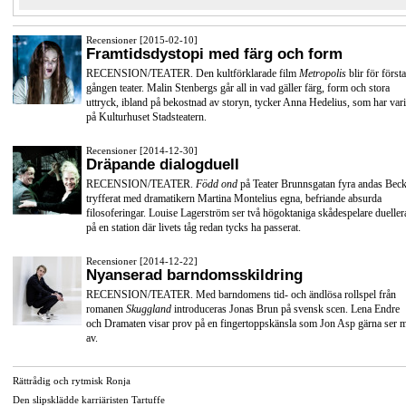
Recensioner [2015-02-10]
Framtidsdystopi med färg och form
RECENSION/TEATER. Den kultförklarade film
Metropolis
blir för första
gången teater. Malin Stenbergs går all in vad gäller färg, form och stora
uttryck, ibland på bekostnad av storyn, tycker Anna Hedelius, som har vari
på Kulturhuset Stadsteatern.
Recensioner [2014-12-30]
Dräpande dialogduell
RECENSION/TEATER.
Född ond
på Teater Brunnsgatan fyra andas Beck
tryfferat med dramatikern Martina Montelius egna, befriande absurda
filosoferingar. Louise Lagerström ser två högoktaniga skådespelare dueller
på en station där livets tåg redan tycks ha passerat.
Recensioner [2014-12-22]
Nyanserad barndomsskildring
RECENSION/TEATER. Med barndomens tid- och ändlösa rollspel från
romanen
Skuggland
introduceras Jonas Brun på svensk scen. Lena Endre
och Dramaten visar prov på en fingertoppskänsla som Jon Asp gärna ser 
av.
Rättrådig och rytmisk Ronja
Den slipsklädde karriäristen Tartuffe