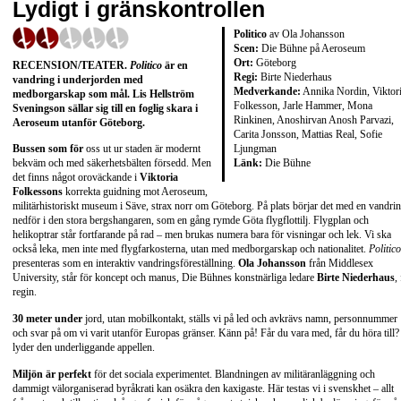
Lydigt i gränskontrollen
Politico
av Ola Johansson
Scen:
Die Bühne på Aeroseum
Ort:
Göteborg
RECENSION/TEATER.
Politico
är en
Regi:
Birte Niederhaus
vandring i underjorden med
Medverkande:
Annika Nordin, Viktor
medborgarskap som mål. Lis Hellström
Folkesson, Jarle Hammer, Mona
Sveningson sällar sig till en foglig skara i
Rinkinen, Anoshirvan Anosh Parvazi,
Aeroseum utanför Göteborg.
Carita Jonsson, Mattias Real, Sofie
Ljungman
Bussen som för
oss ut ur staden är modernt
Länk:
Die Bühne
bekväm och med säkerhetsbälten försedd. Men
det finns något oroväckande i
Viktoria
Folkessons
korrekta guidning mot Aeroseum,
militärhistoriskt museum i Säve, strax norr om Göteborg. På plats börjar det med en vandri
nedför i den stora bergshangaren, som en gång rymde Göta flygflottilj. Flygplan och
helikoptrar står fortfarande på rad – men brukas numera bara för visningar och lek. Vi ska
också leka, men inte med flygfarkosterna, utan med medborgarskap och nationalitet.
Politico
presenteras som en interaktiv vandringsföreställning.
Ola Johansson
från Middlesex
University, står för koncept och manus, Die Bühnes konstnärliga ledare
Birte Niederhaus
,
regin.
30 meter under
jord, utan mobilkontakt, ställs vi på led och avkrävs namn, personnummer
och svar på om vi varit utanför Europas gränser. Känn på! Får du vara med, får du höra till?
lyder den underliggande appellen.
Miljön är perfekt
för det sociala experimentet. Blandningen av militäranläggning och
dammigt välorganiserad byråkrati kan osäkra den kaxigaste. Här testas vi i svenskhet – allt