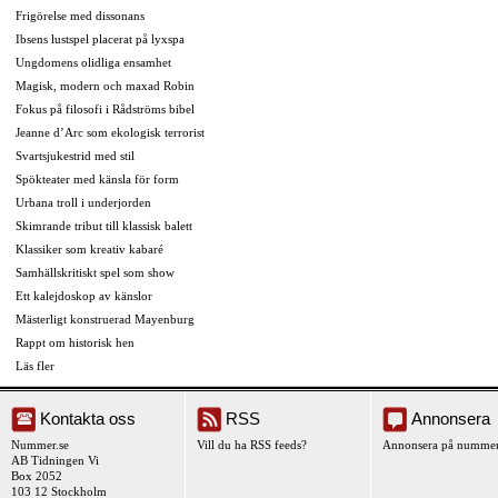
Frigörelse med dissonans
Ibsens lustspel placerat på lyxspa
Ungdomens olidliga ensamhet
Magisk, modern och maxad Robin
Fokus på filosofi i Rådströms bibel
Jeanne d’Arc som ekologisk terrorist
Svartsjukestrid med stil
Spökteater med känsla för form
Urbana troll i underjorden
Skimrande tribut till klassisk balett
Klassiker som kreativ kabaré
Samhällskritiskt spel som show
Ett kalejdoskop av känslor
Mästerligt konstruerad Mayenburg
Rappt om historisk hen
Läs fler
Kontakta oss
RSS
Annonsera
Nummer.se
Vill du ha RSS feeds?
Annonsera på nummer
AB Tidningen Vi
Box 2052
103 12 Stockholm