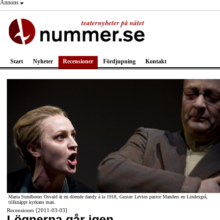
Annons
Start
Nyheter
Recensioner
Fördjupning
Kontakt
Maria Sundboms Osvald är en döende dandy à la 1918, Gustav Levins pastor Manders en Lindexgrå,
tillknäppt kyrkans man.
Recensioner [2011-03-03]
Lögnerna går igen