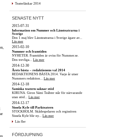
Teaterlänkar 2014
SENASTE NYTT
2015-07-31
Information om Nummer och Länsteatrarna i
Sverige
Den 1 maj blev Länsteatrarna i Sverige ägare av...
Läs mer
2015-02-10
on,
Nummer och framtiden
NYHETER. Framtiden är oviss för Nummer.se.
Den trevliga...
Läs mer
2014-12-30
Årets bästa – redaktionens val 2014
REDAKTIONENS BÄSTA 2014. Varje år utser
Nummers redaktion...
Läs mer
2014-12-18
Samiska teatern saknar stöd
KIRUNA. Giron Sámi Teáhter står för närvarande
utan stöd...
Läs mer
2014-12-17
Sissela Kyle till Parkteatern
l
STOCKHOLM. Skådespelaren och regissören
tar
Sissela Kyle blir ny...
Läs mer
Läs fler
FÖRDJUPNING
om