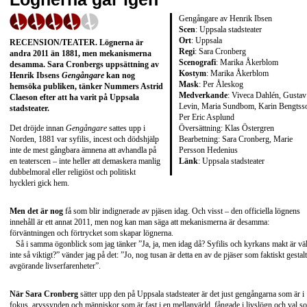
Gengångare av Henrik Ibsen
Scen
: Uppsala stadsteater
Ort
: Uppsala
RECENSION/TEATER
. Lögnerna är
Regi
: Sara Cronberg
andra 2011 än 1881, men mekanismerna
Scenografi
: Marika Åkerblom
desamma.
Sara Cronbergs
uppsättning av
Kostym
: Marika Åkerblom
Henrik Ibsens
Gengångare
kan nog
Mask
: Per Åleskog
hemsöka publiken, tänker Nummers
Astrid
Medverkande
: Viveca Dahlén, Gustav
Claeson
efter att ha varit på Uppsala
Levin, Maria Sundbom, Karin Bengtss
stadsteater.
Per Eric Asplund
Översättning: Klas Östergren
Det dröjde innan
Gengångare
sattes upp i
Bearbetning: Sara Cronberg, Marie
Norden, 1881 var syfilis, incest och dödshjälp
Persson Hedenius
inte de mest gångbara ämnena att avhandla på
Länk
:
Uppsala stadsteater
en teaterscen – inte heller att demaskera manlig
dubbelmoral eller religiöst och politiskt
hyckleri gick hem.
Men det är nog
få som blir indignerade av pjäsen idag. Och visst – den officiella lögnens
innehåll är ett annat 2011, men nog kan man säga att mekanismerna är desamma:
förväntningen och förtrycket som skapar lögnerna.
Så i samma ögonblick som jag tänker ”Ja, ja, men idag då? Syfilis och kyrkans makt är vä
inte så viktigt?” vänder jag på det: ”Jo, nog tusan är detta en av de pjäser som faktiskt gestal
avgörande livserfarenheter”.
När Sara Cronberg
sätter upp den på Uppsala stadsteater är det just gengångarna som är i
fokus, arvssynden och människor som är fast i en mellanvärld, fångade i livslögn och val s