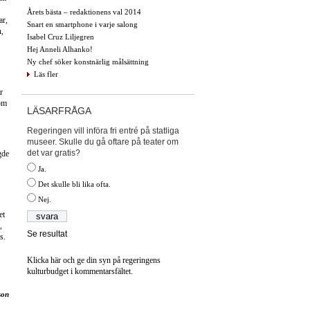
Årets bästa – redaktionens val 2014
ar,
Snart en smartphone i varje salong
n,
Isabel Cruz Liljegren
Hej Anneli Alhanko!
Ny chef söker konstnärlig målsättning
Läs fler
r
som
LÄSARFRÅGA
Regeringen vill införa fri entré på statliga
museer. Skulle du gå oftare på teater om
det var gratis?
gde
Ja.
Det skulle bli lika ofta.
Nej.
et
,
Se resultat
s.
Klicka här och ge din syn på regeringens
kulturbudget i kommentarsfältet.
son