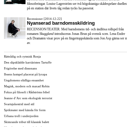
filosoferingar. Louise Lagerström ser två högoktaniga skådespelare dueller
på en station där livets tåg redan tycks ha passerat.
Recensioner [2014-12-22]
Nyanserad barndomsskildring
RECENSION/TEATER. Med barndomens tid- och ändlösa rollspel från
romanen
Skuggland
introduceras Jonas Brun på svensk scen. Lena Endre
och Dramaten visar prov på en fingertoppskänsla som Jon Asp gärna ser 
av.
Rättrådig och rytmisk Ronja
Den slipsklädde karriäristen Tartuffe
Frigörelse med dissonans
Ibsens lustspel placerat på lyxspa
Ungdomens olidliga ensamhet
Magisk, modern och maxad Robin
Fokus på filosofi i Rådströms bibel
Jeanne d’Arc som ekologisk terrorist
Svartsjukestrid med stil
Spökteater med känsla för form
Urbana troll i underjorden
Skimrande tribut till klassisk balett