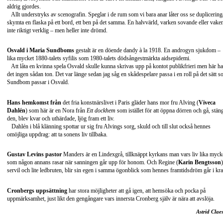
aldrig gjordes.
Allt understryks av scenografin. Speglar i de rum som vi bara anar låter oss se duplicering
skymta en flaska på ett bord, ett ben på det samma. En halvvärld, varken sovande eller vake
inte riktigt verklig – men heller inte drömd.
Osvald i Maria Sundboms
gestalt är en döende dandy à la 1918. En androgyn sjukdom –
lika mycket 1880-talets syfilis som 1980-talets dödsångestmärkta aidsepidemi.
Att låta en kvinna spela Osvald skulle kunna skrivas upp på kontot publikfrieri men här ha
det ingen sådan ton. Det var länge sedan jag såg en skådespelare passa i en roll på det sätt 
Sundbom passar i Osvald.
Hans hemkomst från
det fria konstnärslivet i Paris gläder hans mor fru Alving (
Viveca
Dahlén
) som här är en Nora från
Ett dockhem
som istället för att öppna dörren och gå, stän
den, blev kvar och uthärdade, ljög fram ett liv.
Dahlén i blå klänning spottar ur sig fru Alvings sorg, skuld och till slut också hennes
omöjliga uppdrag: att ta sonens liv tillbaka.
Gustav Levins pastor
Manders är en Lindexgrå, tillknäppt kyrkans man vars liv lika myck
som någon annans rasar när sanningen går upp för honom. Och Regine (
Karin Bengtsson
)
servil och lite ledbruten, blir sin egen i samma ögonblick som hennes framtidsdröm går i kra
Cronbergs uppsättning
har stora möjligheter att gå igen, att hemsöka och pocka på
uppmärksamhet, just likt den gengångare vars innersta Cronberg själv är nära att avslöja.
Astrid Clae