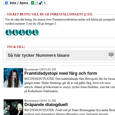
VILKET BETYG VILL DU GE FÖRESTÄLLNINGEN? (2 ST)
För att sätta ditt betyg, för musen över Nummersymbolerna nedan och klicka på exempelv
symbol nummer 3 om du vill ge betyget 3.
TYCK TILL!
Så här tycker Nummers läsare
1
Recensioner [2015-02-10]
Framtidsdystopi med färg och form
RECENSION/TEATER. Den kultförklarade film
Metropolis
blir för första
gången teater. Malin Stenbergs går all in vad gäller färg, form och stora
uttryck, ibland på bekostnad av storyn, tycker Anna Hedelius, som har vari
på Kulturhuset Stadsteatern.
Recensioner [2014-12-30]
Dräpande dialogduell
RECENSION/TEATER.
Född ond
på Teater Brunnsgatan fyra andas Beck
tryfferat med dramatikern Martina Montelius egna, befriande absurda