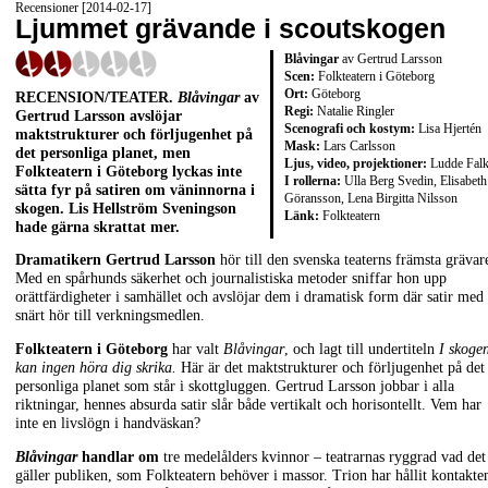
Recensioner [2014-02-17]
Ljummet grävande i scoutskogen
Blåvingar
av Gertrud Larsson
Scen:
Folkteatern i Göteborg
Ort:
Göteborg
RECENSION/TEATER.
Blåvingar
av
Regi:
Natalie Ringler
Gertrud Larsson avslöjar
Scenografi och kostym:
Lisa Hjertén
maktstrukturer och förljugenhet på
Mask:
Lars Carlsson
det personliga planet, men
Ljus, video, projektioner:
Ludde Fal
Folkteatern i Göteborg lyckas inte
I rollerna:
Ulla Berg Svedin, Elisabeth
sätta fyr på satiren om väninnorna i
Göransson, Lena Birgitta Nilsson
skogen. Lis Hellström Sveningson
Länk:
Folkteatern
hade gärna skrattat mer.
Dramatikern Gertrud Larsson
hör till den svenska teaterns främsta grävar
Med en spårhunds säkerhet och journalistiska metoder sniffar hon upp
orättfärdigheter i samhället och avslöjar dem i dramatisk form där satir med
snärt hör till verkningsmedlen.
Folkteatern i Göteborg
har valt
Blåvingar
, och lagt till undertiteln
I skoge
kan ingen höra dig skrika.
Här är det maktstrukturer och förljugenhet på det
personliga planet som står i skottgluggen. Gertrud Larsson jobbar i alla
riktningar, hennes absurda satir slår både vertikalt och horisontellt. Vem har
inte en livslögn i handväskan?
Blåvingar
handlar om
tre medelålders kvinnor – teatrarnas ryggrad vad det
gäller publiken, som Folkteatern behöver i massor. Trion har hållit kontakte