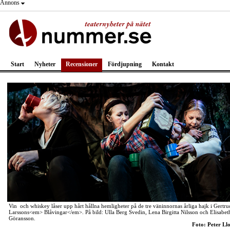
Annons
Start
Nyheter
Recensioner
Fördjupning
Kontakt
Vin och whiskey låser upp hårt hållna hemligheter på de tre väninnornas årliga hajk i Gertru
Larssons<em> Blåvingar</em>. På bild: Ulla Berg Svedin, Lena Birgitta Nilsson och Elisabet
Göransson.
Foto: Peter Ll