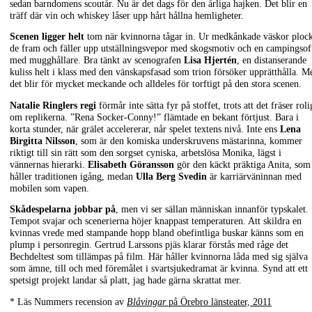
sedan barndomens scoutår. Nu är det dags för den årliga hajken. Det blir en
träff där vin och whiskey låser upp hårt hållna hemligheter.
Scenen ligger helt
tom när kvinnorna tågar in. Ur medkånkade väskor ploc
de fram och fäller upp utställningsvepor med skogsmotiv och en campingsof
med mugghållare. Bra tänkt av scenografen
Lisa Hjertén
, en distanserande
kuliss helt i klass med den vänskapsfasad som trion försöker upprätthålla. M
det blir för mycket meckande och alldeles för torftigt på den stora scenen.
Natalie Ringlers regi
förmår inte sätta fyr på stoffet, trots att det fräser roli
om replikerna. ”Rena Socker-Conny!” flämtade en bekant förtjust. Bara i
korta stunder, när grälet accelererar, når spelet textens nivå. Inte ens
Lena
Birgitta Nilsson
, som är den komiska underskruvens mästarinna, kommer
riktigt till sin rätt som den sorgset cyniska, arbetslösa Monika, lägst i
vännernas hierarki.
Elisabeth Göransson
gör den käckt präktiga Anita, som
håller traditionen igång, medan
Ulla Berg Svedin
är karriärväninnan med
mobilen som vapen.
Skådespelarna jobbar på
, men vi ser sällan människan innanför typskalet.
Tempot svajar och scenerierna höjer knappast temperaturen. Att skildra en
kvinnas vrede med stampande hopp bland obefintliga buskar känns som en
plump i personregin. Gertrud Larssons pjäs klarar förstås med råge det
Bechdeltest som tillämpas på film. Här håller kvinnorna låda med sig själva
som ämne, till och med föremålet i svartsjukedramat är kvinna. Synd att ett
spetsigt projekt landar så platt, jag hade gärna skrattat mer.
* Läs Nummers recension av
Blåvingar
på Örebro länsteater, 2011