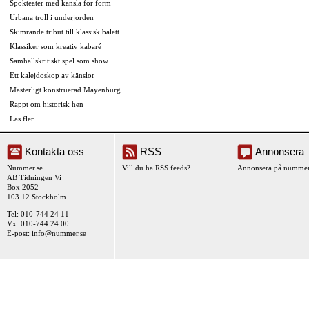
Spökteater med känsla för form
Urbana troll i underjorden
Skimrande tribut till klassisk balett
Klassiker som kreativ kabaré
Samhällskritiskt spel som show
Ett kalejdoskop av känslor
Mästerligt konstruerad Mayenburg
Rappt om historisk hen
Läs fler
Kontakta oss
RSS
Annonsera
Nummer.se
Vill du ha RSS feeds?
Annonsera på nummer
AB Tidningen Vi
Box 2052
103 12 Stockholm
Tel: 010-744 24 11
Vx: 010-744 24 00
E-post:
info@nummer.se