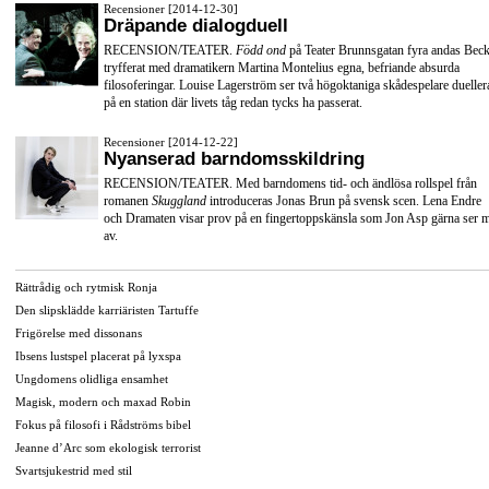
Recensioner [2014-12-30]
Dräpande dialogduell
RECENSION/TEATER.
Född ond
på Teater Brunnsgatan fyra andas Beck
tryfferat med dramatikern Martina Montelius egna, befriande absurda
filosoferingar. Louise Lagerström ser två högoktaniga skådespelare dueller
på en station där livets tåg redan tycks ha passerat.
Recensioner [2014-12-22]
Nyanserad barndomsskildring
RECENSION/TEATER. Med barndomens tid- och ändlösa rollspel från
romanen
Skuggland
introduceras Jonas Brun på svensk scen. Lena Endre
och Dramaten visar prov på en fingertoppskänsla som Jon Asp gärna ser 
av.
Rättrådig och rytmisk Ronja
Den slipsklädde karriäristen Tartuffe
Frigörelse med dissonans
Ibsens lustspel placerat på lyxspa
Ungdomens olidliga ensamhet
Magisk, modern och maxad Robin
Fokus på filosofi i Rådströms bibel
Jeanne d’Arc som ekologisk terrorist
Svartsjukestrid med stil