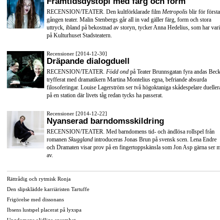
Framtidsdystopi med färg och form
RECENSION/TEATER. Den kultförklarade film
Metropolis
blir för första
gången teater. Malin Stenbergs går all in vad gäller färg, form och stora
uttryck, ibland på bekostnad av storyn, tycker Anna Hedelius, som har vari
på Kulturhuset Stadsteatern.
Recensioner [2014-12-30]
Dräpande dialogduell
RECENSION/TEATER.
Född ond
på Teater Brunnsgatan fyra andas Beck
tryfferat med dramatikern Martina Montelius egna, befriande absurda
filosoferingar. Louise Lagerström ser två högoktaniga skådespelare dueller
på en station där livets tåg redan tycks ha passerat.
Recensioner [2014-12-22]
Nyanserad barndomsskildring
RECENSION/TEATER. Med barndomens tid- och ändlösa rollspel från
romanen
Skuggland
introduceras Jonas Brun på svensk scen. Lena Endre
och Dramaten visar prov på en fingertoppskänsla som Jon Asp gärna ser 
av.
Rättrådig och rytmisk Ronja
Den slipsklädde karriäristen Tartuffe
Frigörelse med dissonans
Ibsens lustspel placerat på lyxspa
Ungdomens olidliga ensamhet