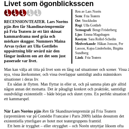
Livet som ögonblicksscen
Ren av Lars Norén
Scen
: Fria Teatern
Ort
: Stockholm
RECENSION/TEATER
.
Lars Noréns
Regi
: Ulla Gottlieb
pjäs
Ren
får Skandinavienpremiär
Scenografi
: Bengt Fröderberg
på Fria Teatern är ett lätt skissat
Ljus
: Emma Magnhagen
kammardrama med gråa och
Kostym
: Sara Rollof-Schedin
mörkare skuggor. Nummers
Maina
Medverkande
: Håkan Jonson, Per
Arvas
tycker att
Ulla Gottliebs
Lasson, Kajsa Linderholm, Birgitta
uppsättning blir sevärd när den
Sundberg
fångar insikten om att det som just
Länk
:
Fria Teatern
passerade var livet.
Man kan välja att titta på livet som en lång rad situationer och scener. Vissa 
nya, vissa återkommer, och vissa överlappar samtidigt andra människors
situationer i deras liv.
En sådan är flytten. Man flyttar in eller ut, och på samma plats gör alltid
någon annan det motsatta. Det är påtagligt konkret och praktiskt, samtidigt
oundvikligt existentiellt – både början och slutet ryms. En perfekt situation 
ett kammarspel.
När Lars Noréns pjäs
Ren
får Skandinavienpremiär på Fria Teatern
(urpremiären var på Comédie Francaise i Paris 2009) laddas dessutom det
existentiella ytterligare av hotet mot teatergruppens framtid.
Ett hem är trygghet – eller otrygghet – och Norén utnyttjar liksom ofta