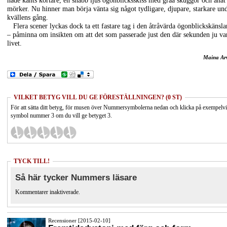
hade känts kortare, en snabb ljus ögonblicksskiss med gråa skuggor och anat
mörker. Nu hinner man börja vänta sig något tydligare, djupare, starkare un
kvällens gång.
Flera scener lyckas dock ta ett fastare tag i den åtråvärda ögonblickskänsla
– påminna om insikten om att det som passerade just den där sekunden ju va
livet.
Maina Ar
VILKET BETYG VILL DU GE FÖRESTÄLLNINGEN? (0 ST)
För att sätta ditt betyg, för musen över Nummersymbolerna nedan och klicka på exempelv
symbol nummer 3 om du vill ge betyget 3.
TYCK TILL!
Så här tycker Nummers läsare
Kommentarer inaktiverade.
Recensioner [2015-02-10]