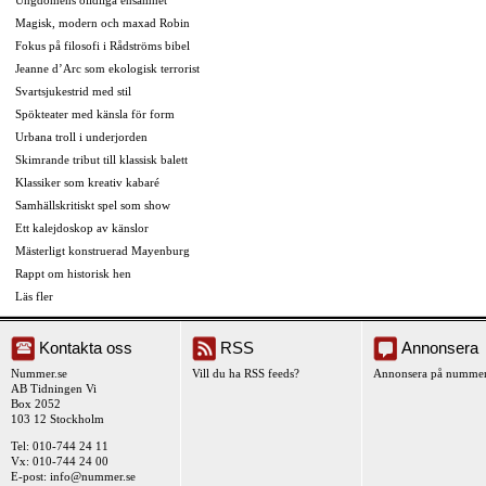
Magisk, modern och maxad Robin
Fokus på filosofi i Rådströms bibel
Jeanne d’Arc som ekologisk terrorist
Svartsjukestrid med stil
Spökteater med känsla för form
Urbana troll i underjorden
Skimrande tribut till klassisk balett
Klassiker som kreativ kabaré
Samhällskritiskt spel som show
Ett kalejdoskop av känslor
Mästerligt konstruerad Mayenburg
Rappt om historisk hen
Läs fler
Kontakta oss
RSS
Annonsera
Nummer.se
Vill du ha RSS feeds?
Annonsera på nummer
AB Tidningen Vi
Box 2052
103 12 Stockholm
Tel: 010-744 24 11
Vx: 010-744 24 00
E-post:
info@nummer.se