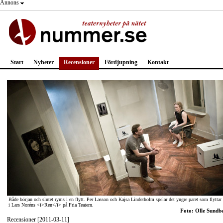
Annons
Start
Nyheter
Recensioner
Fördjupning
Kontakt
Både början och slutet ryms i en flytt. Per Lasson och Kajsa Linderholm spelar det yngre paret som flyttar 
i Lars Noréns <i>Ren</i> på Fria Teatern.
Foto: Olle Sundb
Recensioner [2011-03-11]