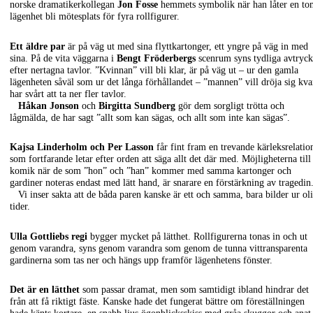
norske dramatikerkollegan
Jon Fosse
hemmets symbolik när han låter en to
lägenhet bli mötesplats för fyra rollfigurer.
Ett äldre par
är på väg ut med sina flyttkartonger, ett yngre på väg in med
sina. På de vita väggarna i
Bengt Fröderbergs
scenrum syns tydliga avtryck
efter nertagna tavlor. ”Kvinnan” vill bli klar, är på väg ut – ur den gamla
lägenheten såväl som ur det långa förhållandet – ”mannen” vill dröja sig kva
har svårt att ta ner fler tavlor.
Håkan Jonson
och
Birgitta Sundberg
gör dem sorgligt trötta och
lågmälda, de har sagt ”allt som kan sägas, och allt som inte kan sägas”.
Kajsa Linderholm och Per Lasson
får fint fram en trevande kärleksrelatio
som fortfarande letar efter orden att säga allt det där med. Möjligheterna till
komik när de som ”hon” och ”han” kommer med samma kartonger och
gardiner noteras endast med lätt hand, är snarare en förstärkning av tragedin
Vi inser sakta att de båda paren kanske är ett och samma, bara bilder ur ol
tider.
Ulla Gottliebs regi
bygger mycket på lätthet. Rollfigurerna tonas in och ut
genom varandra, syns genom varandra som genom de tunna vittransparenta
gardinerna som tas ner och hängs upp framför lägenhetens fönster.
Det är en lätthet
som passar dramat, men som samtidigt ibland hindrar det
från att få riktigt fäste. Kanske hade det fungerat bättre om föreställningen