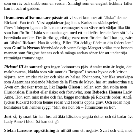
som en räv och snabb som en vessla . Smidigt som en elegant fickkniv fäller
han in och ut gadden.
Dramatens affischmakare påstår
att vi snart kommer att ”älska” denne
Rickard. Fan tro´t. Visst applåderar jag Jonas Karlssons skådespeleri,
föreställningen igenom är han en scenmagnet som väser och vädjar lika lätt
som han förför. I båda sammanhangen med ett maliciöst leende över sitt hal
bortvända ansikte. Det är riktigt, riktigt vasst men för den skull har jag svårt
att ”älska” Rickard. Han är vidrig. Eller ”Ett äckligt flöde ur din faders lem”
som
Gunilla Nyroos
förtvivlade och vanmäktiga Margret vrålar mot honom
mannen som förgjort hennes och så många andras söner för att undanröja
rättmätiga tronarvingar.
Rickard III
är sannerligen
ingen kvinnornas pjäs. Antalet män är legio, det 
makthavarna, klädda som vår samtids ”krigare” i svarta byxor och kritvit
skjorta, som smider ränker och skär av halsar. Kvinnorna, här lika svartkåpa
som Argentinas sörjande Madres de la Plaza de Mayo, har att underordna sig
Även om det sker trotsigt, likt
Ingela Olsson
i rollen som den stolta men
illusionslösa Elisabet eller ilsket och förtvivlat, som
Rebecka Hemses
Lady
Anne. Hon som mist make och far, bägge mördade på Rickards order. Ändå
lyckas Rickard förföra henne redan vid faderns öppna grav. Och sedan nöjt
konstatera bak hennes rygg: ”Min ska hon bli – åtminstone en tid”.
Just så, ty
snart får han lust att äkta Elisabets yngsta dotter och då badar äv
Lady Anne i blod. Så kan det gå.
Stefan Larssons uppsättning
är utfrätt som ett negativ. Svart och vitt, med