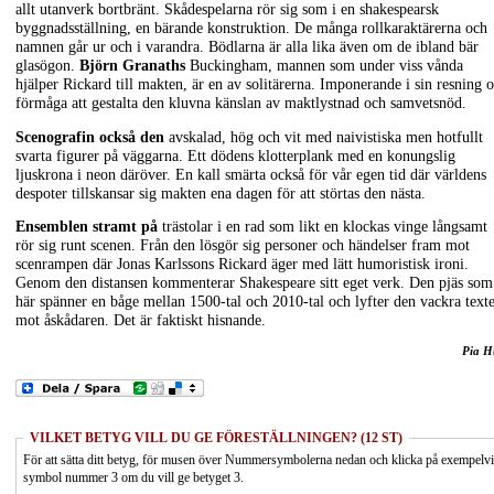
allt utanverk bortbränt. Skådespelarna rör sig som i en shakespearsk
byggnadsställning, en bärande konstruktion. De många rollkaraktärerna och
namnen går ur och i varandra. Bödlarna är alla lika även om de ibland bär
glasögon.
Björn Granaths
Buckingham, mannen som under viss vånda
hjälper Rickard till makten, är en av solitärerna. Imponerande i sin resning 
förmåga att gestalta den kluvna känslan av maktlystnad och samvetsnöd.
Scenografin också den
avskalad, hög och vit med naivistiska men hotfullt
svarta figurer på väggarna. Ett dödens klotterplank med en konungslig
ljuskrona i neon däröver. En kall smärta också för vår egen tid där världens
despoter tillskansar sig makten ena dagen för att störtas den nästa.
Ensemblen stramt på
trästolar i en rad som likt en klockas vinge långsamt
rör sig runt scenen. Från den lösgör sig personer och händelser fram mot
scenrampen där Jonas Karlssons Rickard äger med lätt humoristisk ironi.
Genom den distansen kommenterar Shakespeare sitt eget verk. Den pjäs som
här spänner en båge mellan 1500-tal och 2010-tal och lyfter den vackra text
mot åskådaren. Det är faktiskt hisnande.
Pia H
VILKET BETYG VILL DU GE FÖRESTÄLLNINGEN? (12 ST)
För att sätta ditt betyg, för musen över Nummersymbolerna nedan och klicka på exempelv
symbol nummer 3 om du vill ge betyget 3.