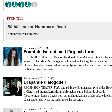
TYCK TILL!
Så här tycker Nummers läsare
Kommentarer inaktiverade.
Recensioner [2015-02-10]
Framtidsdystopi med färg och form
RECENSION/TEATER. Den kultförklarade film
Metropolis
blir för första
gången teater. Malin Stenbergs går all in vad gäller färg, form och stora
uttryck, ibland på bekostnad av storyn, tycker Anna Hedelius, som har vari
på Kulturhuset Stadsteatern.
Recensioner [2014-12-30]
Dräpande dialogduell
RECENSION/TEATER.
Född ond
på Teater Brunnsgatan fyra andas Beck
tryfferat med dramatikern Martina Montelius egna, befriande absurda
filosoferingar. Louise Lagerström ser två högoktaniga skådespelare dueller
på en station där livets tåg redan tycks ha passerat.
Recensioner [2014-12-22]