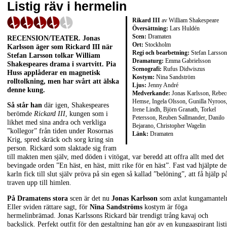
Listig räv i hermelin
Rikard III
av William Shakespeare
Översättning:
Lars Huldén
Scen:
Dramaten
RECENSION/TEATER. Jonas
Ort:
Stockholm
Karlsson äger som Rickard III när
Regi och bearbetning:
Stefan Larsson
Stefan Larsson tolkar William
Dramaturg:
Emma Gabrielsson
Shakespeares drama i svartvitt. Pia
Scenografi:
Rufus Didwiszus
Huss applåderar en magnetisk
Kostym:
Nina Sandström
rolltolkning, men har svårt att älska
Ljus:
Jenny André
denne kung.
Medverkande:
Jonas Karlsson, Rebec
Hemse, Ingela Olsson, Gunilla Nyroos
Så står han
där igen, Shakespeares
Irene Lindh, Björn Granath, Torkel
berömde
Rickard III
, kungen som i
Petersson, Reuben Sallmander, Danilo
likhet med sina andra och verkliga
Bejarano, Christopher Wagelin
”kollegor” från tiden under Rosornas
Länk:
Dramaten
Krig, spred skräck och sorg kring sin
person. Rickard som slaktade sig fram
till makten men själv, med döden i vitögat, var beredd att offra allt med det
bevingade orden ”En häst, en häst, mitt rike för en häst”. Fast vad hjälpte de
karln fick till slut själv pröva på sin egen så kallad ”belöning”, att få hjälp p
traven upp till himlen.
På Dramatens stora
scen är det nu
Jonas Karlsson
som axlat kungamantel
Eller sviden rättare sagt, för
Nina Sandströms
kostym är föga
hermelinbrämad. Jonas Karlssons Rickard bär trendigt trång kavaj och
backslick. Perfekt outfit för den gestaltning han gör av en kungaaspirant list