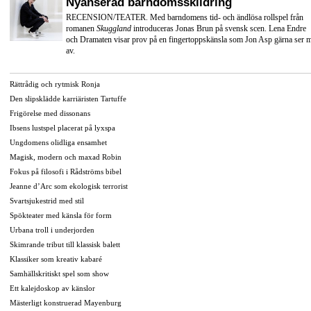
Nyanserad barndomsskildring
RECENSION/TEATER. Med barndomens tid- och ändlösa rollspel från
romanen
Skuggland
introduceras Jonas Brun på svensk scen. Lena Endre
och Dramaten visar prov på en fingertoppskänsla som Jon Asp gärna ser 
av.
Rättrådig och rytmisk Ronja
Den slipsklädde karriäristen Tartuffe
Frigörelse med dissonans
Ibsens lustspel placerat på lyxspa
Ungdomens olidliga ensamhet
Magisk, modern och maxad Robin
Fokus på filosofi i Rådströms bibel
Jeanne d’Arc som ekologisk terrorist
Svartsjukestrid med stil
Spökteater med känsla för form
Urbana troll i underjorden
Skimrande tribut till klassisk balett
Klassiker som kreativ kabaré
Samhällskritiskt spel som show
Ett kalejdoskop av känslor
Mästerligt konstruerad Mayenburg