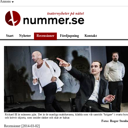
Annons
Start
Nyheter
Recensioner
Fördjupning
Kontakt
Rickard III är männens pjäs. Det är de manliga makthavarna, klädda som vår samtids ”krigare” i svarta byx
och kritvit skjorta, som smider ränker och skär av halsar.
Foto: Roger Stenb
Recensioner [2014-03-02]