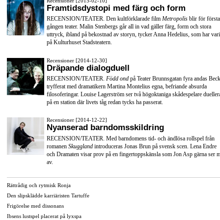
Recensioner [2015-02-10]
Framtidsdystopi med färg och form
RECENSION/TEATER. Den kultförklarade film
Metropolis
blir för första
gången teater. Malin Stenbergs går all in vad gäller färg, form och stora
uttryck, ibland på bekostnad av storyn, tycker Anna Hedelius, som har vari
på Kulturhuset Stadsteatern.
Recensioner [2014-12-30]
Dräpande dialogduell
RECENSION/TEATER.
Född ond
på Teater Brunnsgatan fyra andas Beck
tryfferat med dramatikern Martina Montelius egna, befriande absurda
filosoferingar. Louise Lagerström ser två högoktaniga skådespelare dueller
på en station där livets tåg redan tycks ha passerat.
Recensioner [2014-12-22]
Nyanserad barndomsskildring
RECENSION/TEATER. Med barndomens tid- och ändlösa rollspel från
romanen
Skuggland
introduceras Jonas Brun på svensk scen. Lena Endre
och Dramaten visar prov på en fingertoppskänsla som Jon Asp gärna ser 
av.
Rättrådig och rytmisk Ronja
Den slipsklädde karriäristen Tartuffe
Frigörelse med dissonans
Ibsens lustspel placerat på lyxspa