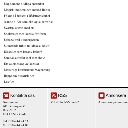
Ungdomens olidliga ensamhet
Magisk, modern och maxad Robin
Fokus på filosofi i Rådströms bibel
Jeanne d’Arc som ekologisk terrorist
Svartsjukestrid med stil
Spökteater med känsla för form
Urbana troll i underjorden
Skimrande tribut till klassisk balett
Klassiker som kreativ kabaré
Samhällskritiskt spel som show
Ett kalejdoskop av känslor
Mästerligt konstruerad Mayenburg
Rappt om historisk hen
Läs fler
Kontakta oss
RSS
Annonsera
Nummer.se
Vill du ha RSS feeds?
Annonsera på nummer
AB Tidningen Vi
Box 2052
103 12 Stockholm
Tel: 010-744 24 11
Vx: 010-744 24 00