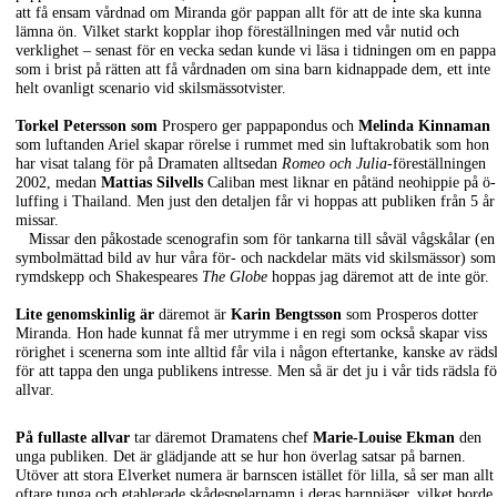
att få ensam vårdnad om Miranda gör pappan allt för att de inte ska kunna
lämna ön. Vilket starkt kopplar ihop föreställningen med vår nutid och
verklighet – senast för en vecka sedan kunde vi läsa i tidningen om en pappa
som i brist på rätten att få vårdnaden om sina barn kidnappade dem, ett inte
helt ovanligt scenario vid skilsmässotvister.
Torkel Petersson som
Prospero ger pappapondus och
Melinda Kinnaman
som luftanden Ariel skapar rörelse i rummet med sin luftakrobatik som hon
har visat talang för på Dramaten alltsedan
Romeo och Julia
-föreställningen
2002, medan
Mattias Silvells
Caliban mest liknar en påtänd neohippie på ö-
luffing i Thailand. Men just den detaljen får vi hoppas att publiken från 5 år
missar.
Missar den påkostade scenografin som för tankarna till såväl vågskålar (en
symbolmättad bild av hur våra för- och nackdelar mäts vid skilsmässor) som
rymdskepp och Shakespeares
The Globe
hoppas jag däremot att de inte gör.
Lite genomskinlig är
däremot är
Karin Bengtsson
som Prosperos dotter
Miranda. Hon hade kunnat få mer utrymme i en regi som också skapar viss
rörighet i scenerna som inte alltid får vila i någon eftertanke, kanske av räds
för att tappa den unga publikens intresse. Men så är det ju i vår tids rädsla fö
allvar.
På fullaste allvar
tar däremot Dramatens chef
Marie-Louise Ekman
den
unga publiken. Det är glädjande att se hur hon överlag satsar på barnen.
Utöver att stora Elverket numera är barnscen istället för lilla, så ser man allt
oftare tunga och etablerade skådespelarnamn i deras barnpjäser, vilket borde 