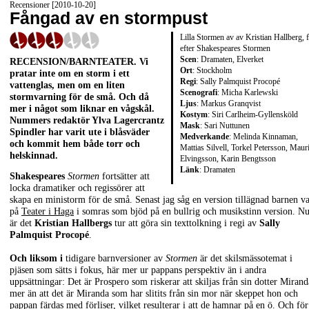
Recensioner [2010-10-20]
Fångad av en stormpust
Lilla Stormen av av Kristian Hallberg, fr
efter Shakespeares Stormen
Scen
: Dramaten, Elverket
RECENSION/BARNTEATER
. Vi
Ort
: Stockholm
pratar inte om en storm i ett
Regi
: Sally Palmquist Procopé
vattenglas, men om en liten
Scenografi
: Micha Karlewski
stormvarning för de små. Och då
Ljus
: Markus Granqvist
mer i något som liknar en vågskål.
Kostym
: Siri Carlheim-Gyllensköld
Nummers redaktör
Ylva Lagercrantz
Mask
: Sari Nuttunen
Spindler
har varit ute i blåsväder
Medverkande
: Melinda Kinnaman,
och kommit hem både torr och
Mattias Silvell, Torkel Petersson, Mauri
helskinnad.
Elvingsson, Karin Bengtsson
Länk
:
Dramaten
Shakespeares
Stormen
fortsätter att
locka dramatiker och regissörer att
skapa en ministorm för de små. Senast jag såg en version tillägnad barnen v
på
Teater i Haga
i somras som bjöd på en bullrig och musikstinn version. N
är det
Kristian Hallbergs
tur att göra sin texttolkning i regi av
Sally
Palmquist Procopé
.
Och liksom i
tidigare barnversioner av
Stormen
är det skilsmässotemat i
pjäsen som sätts i fokus, här mer ur pappans perspektiv än i andra
uppsättningar: Det är Prospero som riskerar att skiljas från sin dotter Mirand
mer än att det är Miranda som har slitits från sin mor när skeppet hon och
pappan färdas med förliser, vilket resulterar i att de hamnar på en ö. Och för