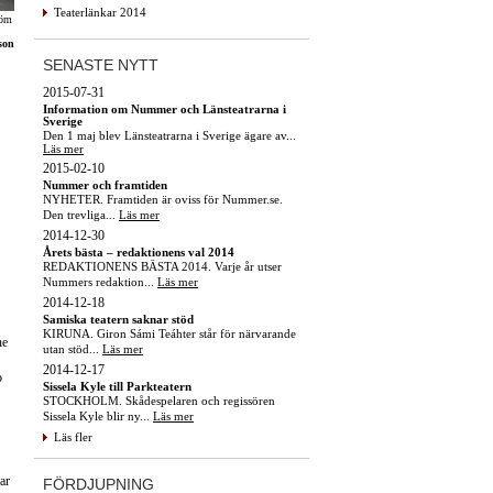
Teaterlänkar 2014
röm
son
SENASTE NYTT
2015-07-31
Information om Nummer och Länsteatrarna i
Sverige
Den 1 maj blev Länsteatrarna i Sverige ägare av...
Läs mer
2015-02-10
Nummer och framtiden
NYHETER. Framtiden är oviss för Nummer.se.
Den trevliga...
Läs mer
2014-12-30
Årets bästa – redaktionens val 2014
REDAKTIONENS BÄSTA 2014. Varje år utser
Nummers redaktion...
Läs mer
2014-12-18
Samiska teatern saknar stöd
KIRUNA. Giron Sámi Teáhter står för närvarande
ne
utan stöd...
Läs mer
2014-12-17
o
Sissela Kyle till Parkteatern
STOCKHOLM. Skådespelaren och regissören
Sissela Kyle blir ny...
Läs mer
Läs fler
ar
FÖRDJUPNING