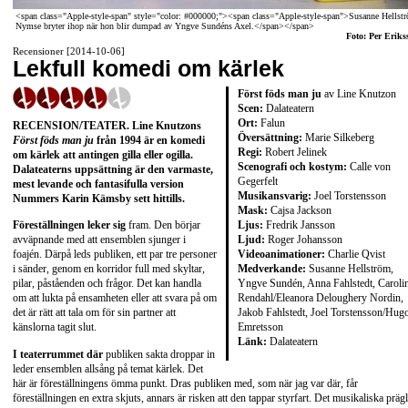
<span class="Apple-style-span" style="color: #000000;"><span class="Apple-style-span">Susanne Hellst
Nymse bryter ihop när hon blir dumpad av Yngve Sundéns Axel.</span></span>
Foto: Per Eriks
Recensioner [2014-10-06]
Lekfull komedi om kärlek
Först föds man ju
av Line Knutzon
Scen:
Dalateatern
Ort:
Falun
RECENSION/TEATER. Line Knutzons
Översättning:
Marie Silkeberg
Först föds man ju
från 1994 är en komedi
Regi:
Robert Jelinek
om kärlek att antingen gilla eller ogilla.
Scenografi och kostym:
Calle von
Dalateaterns uppsättning är den varmaste,
Gegerfelt
mest levande och fantasifulla version
Musikansvarig:
Joel Torstensson
Nummers Karin Kämsby sett hittills.
Mask:
Cajsa Jackson
Ljus:
Fredrik Jansson
Föreställningen leker sig
fram. Den börjar
Ljud:
Roger Johansson
avväpnande med att ensemblen sjunger i
Videoanimationer:
Charlie Qvist
foajén. Därpå leds publiken, ett par tre personer
Medverkande:
Susanne Hellström,
i sänder, genom en korridor full med skyltar,
Yngve Sundén, Anna Fahlstedt, Caroli
pilar, påståenden och frågor. Det kan handla
Rendahl/Eleanora Deloughery Nordin,
om att lukta på ensamheten eller att svara på om
Jakob Fahlstedt, Joel Torstensson/Hug
det är rätt att tala om för sin partner att
Emretsson
känslorna tagit slut.
Länk:
Dalateatern
I teaterrummet där
publiken sakta droppar in
leder ensemblen allsång på temat kärlek. Det
här är föreställningens ömma punkt. Dras publiken med, som när jag var där, får
föreställningen en extra skjuts, annars är risken att den tappar styrfart. Det musikaliska prägl