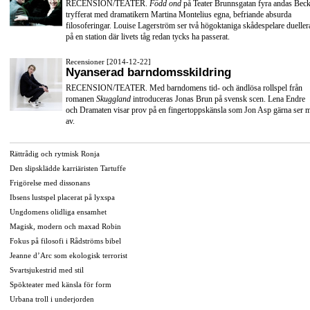
RECENSION/TEATER.
Född ond
på Teater Brunnsgatan fyra andas Beck
tryfferat med dramatikern Martina Montelius egna, befriande absurda
filosoferingar. Louise Lagerström ser två högoktaniga skådespelare dueller
på en station där livets tåg redan tycks ha passerat.
Recensioner [2014-12-22]
Nyanserad barndomsskildring
RECENSION/TEATER. Med barndomens tid- och ändlösa rollspel från
romanen
Skuggland
introduceras Jonas Brun på svensk scen. Lena Endre
och Dramaten visar prov på en fingertoppskänsla som Jon Asp gärna ser 
av.
Rättrådig och rytmisk Ronja
Den slipsklädde karriäristen Tartuffe
Frigörelse med dissonans
Ibsens lustspel placerat på lyxspa
Ungdomens olidliga ensamhet
Magisk, modern och maxad Robin
Fokus på filosofi i Rådströms bibel
Jeanne d’Arc som ekologisk terrorist
Svartsjukestrid med stil
Spökteater med känsla för form
Urbana troll i underjorden