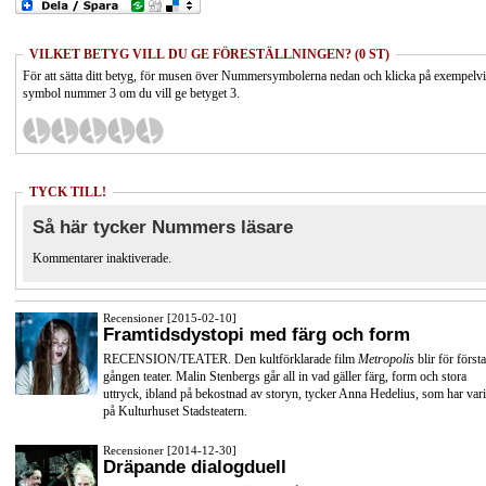
VILKET BETYG VILL DU GE FÖRESTÄLLNINGEN? (0 ST)
För att sätta ditt betyg, för musen över Nummersymbolerna nedan och klicka på exempelv
symbol nummer 3 om du vill ge betyget 3.
TYCK TILL!
Så här tycker Nummers läsare
Kommentarer inaktiverade.
Recensioner [2015-02-10]
Framtidsdystopi med färg och form
RECENSION/TEATER. Den kultförklarade film
Metropolis
blir för första
gången teater. Malin Stenbergs går all in vad gäller färg, form och stora
uttryck, ibland på bekostnad av storyn, tycker Anna Hedelius, som har vari
på Kulturhuset Stadsteatern.
Recensioner [2014-12-30]
Dräpande dialogduell