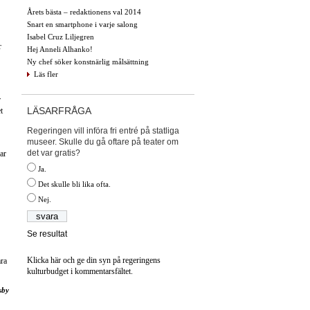
Årets bästa – redaktionens val 2014
Snart en smartphone i varje salong
Isabel Cruz Liljegren
r
Hej Anneli Alhanko!
Ny chef söker konstnärlig målsättning
Läs fler
r
LÄSARFRÅGA
t
Regeringen vill införa fri entré på statliga
museer. Skulle du gå oftare på teater om
det var gratis?
ar
Ja.
Det skulle bli lika ofta.
Nej.
Se resultat
Klicka här och ge din syn på regeringens
ara
kulturbudget i kommentarsfältet.
sby