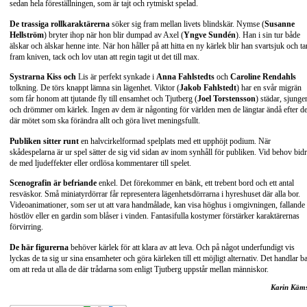
sedan hela föreställningen, som är tajt och rytmiskt spelad.
De trassiga rollkaraktärerna
söker sig fram mellan livets blindskär. Nymse (
Susanne
Hellström
) bryter ihop när hon blir dumpad av Axel (
Yngve Sundén
). Han i sin tur både
älskar och älskar henne inte. När hon håller på att hitta en ny kärlek blir han svartsjuk och ta
fram kniven, tack och lov utan att regin tagit ut det till max.
Systrarna Kiss och
Lis är perfekt synkade i
Anna Fahlstedts
och
Caroline Rendahls
tolkning. De törs knappt lämna sin lägenhet. Viktor (
Jakob Fahlstedt
) har en svår migrän
som får honom att tjutande fly till ensamhet och Tjutberg (
Joel Torstensson
) städar, sjunge
och drömmer om kärlek. Ingen av dem är någonting för världen men de längtar ändå efter de
där mötet som ska förändra allt och göra livet meningsfullt.
Publiken sitter runt
en halvcirkelformad spelplats med ett upphöjt podium. När
skådespelarna är ur spel sätter de sig vid sidan av inom synhåll för publiken. Vid behov bidr
de med ljudeffekter eller ordlösa kommentarer till spelet.
Scenografin är befriande
enkel. Det förekommer en bänk, ett trebent bord och ett antal
resväskor. Små miniatyrdörrar får representera lägenhetsdörrarna i hyreshuset där alla bor.
Videoanimationer, som ser ut att vara handmålade, kan visa höghus i omgivningen, fallande
höstlöv eller en gardin som blåser i vinden. Fantasifulla kostymer förstärker karaktärernas
förvirring.
De här figurerna
behöver kärlek för att klara av att leva. Och på något underfundigt vis
lyckas de ta sig ur sina ensamheter och göra kärleken till ett möjligt alternativ. Det handlar b
om att reda ut alla de där trådarna som enligt Tjutberg uppstår mellan människor.
Karin Käm