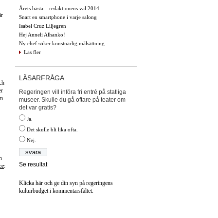
Årets bästa – redaktionens val 2014
är
Snart en smartphone i varje salong
Isabel Cruz Liljegren
Hej Anneli Alhanko!
Ny chef söker konstnärlig målsättning
Läs fler
LÄSARFRÅGA
ch
er
Regeringen vill införa fri entré på statliga
om
museer. Skulle du gå oftare på teater om
det var gratis?
Ja.
Det skulle bli lika ofta.
Nej.
h
Se resultat
ce
:
Klicka här och ge din syn på regeringens
kulturbudget i kommentarsfältet.