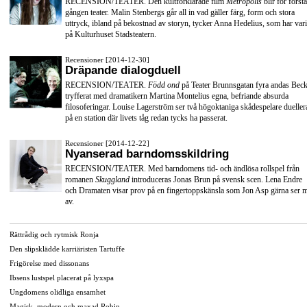
RECENSION/TEATER. Den kultförklarade film
Metropolis
blir för första
gången teater. Malin Stenbergs går all in vad gäller färg, form och stora
uttryck, ibland på bekostnad av storyn, tycker Anna Hedelius, som har vari
på Kulturhuset Stadsteatern.
Recensioner [2014-12-30]
Dräpande dialogduell
RECENSION/TEATER.
Född ond
på Teater Brunnsgatan fyra andas Beck
tryfferat med dramatikern Martina Montelius egna, befriande absurda
filosoferingar. Louise Lagerström ser två högoktaniga skådespelare dueller
på en station där livets tåg redan tycks ha passerat.
Recensioner [2014-12-22]
Nyanserad barndomsskildring
RECENSION/TEATER. Med barndomens tid- och ändlösa rollspel från
romanen
Skuggland
introduceras Jonas Brun på svensk scen. Lena Endre
och Dramaten visar prov på en fingertoppskänsla som Jon Asp gärna ser 
av.
Rättrådig och rytmisk Ronja
Den slipsklädde karriäristen Tartuffe
Frigörelse med dissonans
Ibsens lustspel placerat på lyxspa
Ungdomens olidliga ensamhet
Magisk, modern och maxad Robin