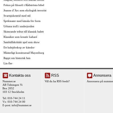
Fokus på filosofi i Rådströms bibel
Jeanne d’Arc som ekologisk terrorist
Svartsjukestrid med stil
Spökteater med känsla för form
Urbana troll i underjorden
Skimrande tribut till klassisk balett
Klassiker som kreativ kabaré
Samhällskritiskt spel som show
Ett kalejdoskop av känslor
Mästerligt konstruerad Mayenburg
Rappt om historisk hen
Läs fler
Kontakta oss
RSS
Annonsera
Nummer.se
Vill du ha RSS feeds?
Annonsera på nummer
AB Tidningen Vi
Box 2052
103 12 Stockholm
Tel: 010-744 24 11
Vx: 010-744 24 00
E-post:
info@nummer.se