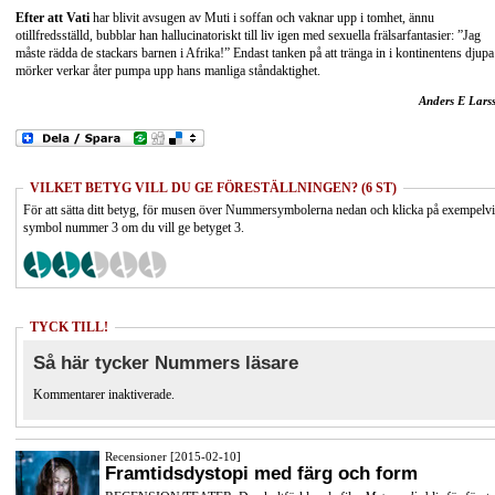
Efter att Vati
har blivit avsugen av Muti i soffan och vaknar upp i tomhet, ännu
otillfredsställd, bubblar han hallucinatoriskt till liv igen med sexuella frälsarfantasier: ”Jag
måste rädda de stackars barnen i Afrika!” Endast tanken på att tränga in i kontinentens djupa
mörker verkar åter pumpa upp hans manliga ståndaktighet.
Anders E Lars
VILKET BETYG VILL DU GE FÖRESTÄLLNINGEN? (6 ST)
För att sätta ditt betyg, för musen över Nummersymbolerna nedan och klicka på exempelv
symbol nummer 3 om du vill ge betyget 3.
TYCK TILL!
Så här tycker Nummers läsare
Kommentarer inaktiverade.
Recensioner [2015-02-10]
Framtidsdystopi med färg och form