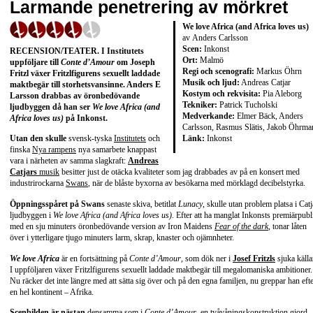
Larmande penetrering av mörkret
We love Africa (and Africa loves us)
av Anders Carlsson
Scen:
Inkonst
RECENSION/TEATER. I Institutets
Ort:
Malmö
uppföljare till
Conte d’Amour
om Joseph
Regi och scenografi:
Markus Öhrn
Fritzl växer Fritzlfigurens sexuellt laddade
Musik och ljud:
Andreas Catjar
maktbegär till storhetsvansinne. Anders E
Kostym och rekvisita:
Pia Aleborg
Larsson drabbas av öronbedövande
Tekniker:
Patrick Tucholski
ljudbyggen då han ser
We love Africa (and
Medverkande:
Elmer Bäck, Anders
Africa loves us)
på Inkonst.
Carlsson, Rasmus Slätis, Jakob Öhrma
Länk:
Inkonst
Utan den skulle
svensk-tyska
Institutets
och
finska
Nya rampens
nya samarbete knappast
vara i närheten av samma slagkraft:
Andreas
Catjars
musik
besitter just de otäcka kvaliteter som jag drabbades av på en konsert med
industrirockarna
Swans
, när de blåste byxorna av besökarna med mörklagd decibelstyrka.
Öppningsspåret på Swans
senaste skiva, betitlat
Lunacy
, skulle utan problem platsa i Catj
ljudbyggen i
We love Africa (and Africa loves us)
. Efter att ha manglat Inkonsts premiärpubl
med en sju minuters öronbedövande version av Iron Maidens
Fear of the dark
, tonar låten
över i ytterligare tjugo minuters larm, skrap, knaster och ojämnheter.
We love Africa
är en fortsättning på
Conte d’Amour
, som dök ner i
Josef Fritzls
sjuka källa
I uppföljaren växer Fritzlfigurens sexuellt laddade maktbegär till megalomaniska ambitioner.
Nu räcker det inte längre med att sätta sig över och på den egna familjen, nu greppar han eft
en hel kontinent – Afrika.
Scenbilden är nästan
densamma som i
Conte d’Amour
, en tvåvåningskonstruktion gjord