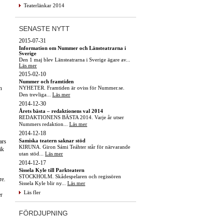
Teaterlänkar 2014
SENASTE NYTT
2015-07-31
Information om Nummer och Länsteatrarna i
Sverige
Den 1 maj blev Länsteatrarna i Sverige ägare av...
Läs mer
2015-02-10
Nummer och framtiden
NYHETER. Framtiden är oviss för Nummer.se.
n
Den trevliga...
Läs mer
2014-12-30
Årets bästa – redaktionens val 2014
REDAKTIONENS BÄSTA 2014. Varje år utser
Nummers redaktion...
Läs mer
2014-12-18
Samiska teatern saknar stöd
ars
KIRUNA. Giron Sámi Teáhter står för närvarande
ik
utan stöd...
Läs mer
2014-12-17
Sissela Kyle till Parkteatern
STOCKHOLM. Skådespelaren och regissören
re.
Sissela Kyle blir ny...
Läs mer
Läs fler
er
FÖRDJUPNING