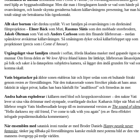
med hjälp av byggnadsställningar. Men där man i föregångaren kunde se vad som hände på
ovanvåningen, och kunde skymta gestalterna bakom källarvåningens presenning, har man h
totalt stängt ute betraktarna från ögonkontakt.
Allt sker bortom
vårt direkta synfält: Vi ser familjen på ovanvåningen i en direktsänd
filmprojektion –
Elmer Bäck
som Muti,
Rasmus Slätis
som den mobbade storebrodern,
Jakob Öhrman
som Vati och
Anders Carlsson
som den flinande lillebrorsan – medan
spånskivor avskärmar källarvåningen. Så småningom dyker också källarförloppet upp som
projektioner (precis som i
Conte d’Amour
).
Utgångsläget visar familjen
sittande i soffan, iförda likadana masker med gapande ögon o
munnar. Om första delen av
We love Africa
ibland känns lite lättköpt, lillebrorsan låtsasskjut
på folk och saker à la dataspelens subjektiva kamera, så lägger den ändå grunden för vad s
komma skall.
Vatis bögattacker på
äldste sonen etableras här och löper sedan som ett bultande förakt
genom resten av föreställningen. När den trakasserade sonen försöker påtala att hans anus
faktiskt är något privat, kallas han bara hånfullt för ”analfilosof” och förnedras än mer.
Andra halvan exploderar
i källaren med blod och kroppskonvulsioner – den nakne Vati
lever ut sina våta drömmar med stympade, svartfärgade dockor. Katharsis följer när Muti oc
lillebror rengör Vatis blodbesudlade kropp till en instrumental version av
The sound of silen
”Hello darkness my old friend, I’ve come to talk with you again” (en av flera effektivt
infogade populärmusikaliska kommentarer).
När ensemblen med
satanisk ironi rundar av med Broder Daniels
Happy people never
fantasize
, tänker jag tillbaka på föreställningens kanske enskilt mest potenta bild av den vite
mannens övergrepp på tredje världen.