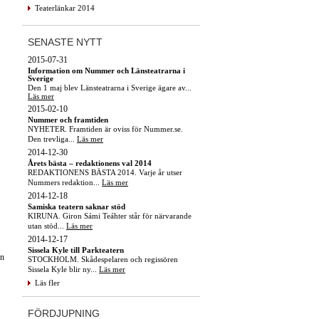
Teaterlänkar 2014
SENASTE NYTT
2015-07-31
Information om Nummer och Länsteatrarna i
Sverige
Den 1 maj blev Länsteatrarna i Sverige ägare av...
Läs mer
2015-02-10
Nummer och framtiden
NYHETER. Framtiden är oviss för Nummer.se.
Den trevliga...
Läs mer
2014-12-30
Årets bästa – redaktionens val 2014
REDAKTIONENS BÄSTA 2014. Varje år utser
Nummers redaktion...
Läs mer
2014-12-18
Samiska teatern saknar stöd
KIRUNA. Giron Sámi Teáhter står för närvarande
utan stöd...
Läs mer
2014-12-17
Sissela Kyle till Parkteatern
en
STOCKHOLM. Skådespelaren och regissören
Sissela Kyle blir ny...
Läs mer
Läs fler
FÖRDJUPNING