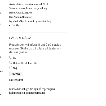
Årets bästa – redaktionens val 2014
Snart en smartphone i varje salong
Isabel Cruz Liljegren
an
Hej Anneli Alhanko!
Ny chef söker konstnärlig målsättning
h
Läs fler
r
LÄSARFRÅGA
Regeringen vill införa fri entré på statliga
museer. Skulle du gå oftare på teater om
det var gratis?
il
Ja.
Det skulle bli lika ofta.
Nej.
son
Se resultat
Klicka här och ge din syn på regeringens
kulturbudget i kommentarsfältet.
is