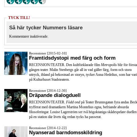
TYCK TILL!
Så här tycker Nummers läsare
Kommentarer inaktiverade.
Recensioner [2015-02-10]
Framtidsdystopi med färg och form
RECENSION/TEATER. Den kultförklarade film
Metropolis
blir för första
gången teater. Malin Stenbergs går all in vad gäller färg, form och stora
uttryck, ibland på bekostnad av storyn, tycker Anna Hedelius, som har vari
på Kulturhuset Stadsteatern.
Recensioner [2014-12-30]
Dräpande dialogduell
RECENSION/TEATER.
Född ond
på Teater Brunnsgatan fyra andas Beck
tryfferat med dramatikern Martina Montelius egna, befriande absurda
filosoferingar. Louise Lagerström ser två högoktaniga skådespelare dueller
på en station där livets tåg redan tycks ha passerat.
Recensioner [2014-12-22]
Nyanserad barndomsskildring