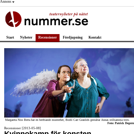
Annons
Start
Nyheter
Recensioner
Fördjupning
Kontakt
Margareta Niss Berta har en berfriande munterhet, Bodil Carr Granlids gestaltar Annas stillsamma trots.
Foto: Patrick Deger
Recensioner [2013-05-08]
Kvinnokamp för konsten