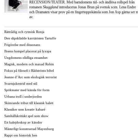
RECENSION/TEATER. Med barndomens tid- och ändlösa rollspel från
romanen
Skuggland
introduceras Jonas Brun på svensk scen. Lena Endre
och Dramaten visar prov på en fingertoppskänsla som Jon Asp gärna ser 
av.
Rättrådig och rytmisk Ronja
Den slipsklädde karriäristen Tartuffe
Frigörelse med dissonans
Ibsens lustspel placerat på lyxspa
Ungdomens olidliga ensamhet
Magisk, modern och maxad Robin
Fokus på filosofi i Rådströms bibel
Jeanne d’Arc som ekologisk terrorist
Svartsjukestrid med stil
Spökteater med känsla för form
Urbana troll i underjorden
Skimrande tribut till klassisk balett
Klassiker som kreativ kabaré
Samhällskritiskt spel som show
Ett kalejdoskop av känslor
Mästerligt konstruerad Mayenburg
Rappt om historisk hen