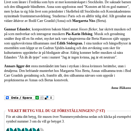
Livet som lärare i Fredrika som byts ut mot konstnärskapet i Stockholm. De saknade barnen
och den tilltagande blindheten. Anna som uppfostras med ”Konsten att bli en god matmor”,
men lyckas ta sig från livet som prästdotter i Skellefteå till Stockholm och Konstakademiens
nyinrättade fruntimmersavdelning. Studierna i Paris och en alltför tidig död. Allt gestaltat ut
vidare åthävor av Bodil Carr Granlid (Anna) och
Margareta Niss
(Berta).
Gunnar Edander
, kompositören bakom bland annat
Jösses flickor
, har skrivit musiken oc
på scen medverkar och interagerar musikern
Pia-Karin Helsing
. Musik och gestaltning
smälter ihop till en fin enhet, mycket tack vare sångtexterna där Berta Hansson själv uppges
som upphovskvinna tillsammans med
Edith Södergran.
I sina tunikor och hängselbyxor ä
ensemblen som klippt ur en Gudrun Sjödén-katalog och den avvikning som sker för
kulturtantens upprättelse är på blodigaste allvar. Aldrig kommer heller musiken så nära
Edanders ”Åh åh åh tjejer” som i numret ”Jag är ingen kvinna, jag är ett neutrum”.
Annars ligger det
stora motståndet inte bara i styrkan i dessa kvinnors berättelse, utan i
detaljerna. Den befriande munterhet hos Margareta Niss Berta, Annas stillsamma trots i Bod
Carr Granlids gestaltning och, framför allt, den sällsamma närvaro som uppstår i
projektionerna av Annas och Bertas konstverk.
Anna Håkans
VILKET BETYG VILL DU GE FÖRESTÄLLNINGEN? (7 ST)
För att sätta ditt betyg, för musen över Nummersymbolerna nedan och klicka på exempelv
symbol nummer 3 om du vill ge betyget 3.