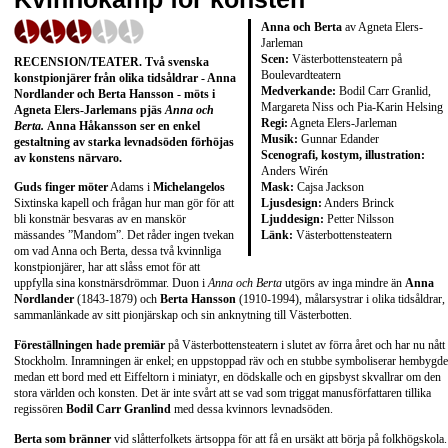
Anna och Berta
av Agneta Elers-
Jarleman
Scen:
Västerbottensteatern på
RECENSION/TEATER. Två svenska
Boulevardteatern
konstpionjärer från olika tidsåldrar - Anna
Medverkande:
Bodil Carr Granlid,
Nordlander och Berta Hansson - möts i
Margareta Niss och Pia-Karin Helsing
Agneta Elers-Jarlemans pjäs
Anna och
Regi:
Agneta Elers-Jarleman
Berta.
Anna Håkansson ser en enkel
Musik:
Gunnar Edander
gestaltning av starka levnadsöden förhöjas
Scenografi, kostym, illustration:
av konstens närvaro.
Anders Wirén
Mask:
Cajsa Jackson
Guds finger möter
Adams i
Michelangelos
Ljusdesign:
Anders Brinck
Sixtinska kapell och frågan hur man gör för att
Ljuddesign:
Petter Nilsson
bli konstnär besvaras av en manskör
Länk:
Västerbottensteatern
mässandes ”Mandom”. Det råder ingen tvekan
om vad Anna och Berta, dessa två kvinnliga
konstpionjärer, har att slåss emot för att
uppfylla sina konstnärsdrömmar. Duon i
Anna och Berta
utgörs av inga mindre än
Anna
Nordlander
(1843-1879) och
Berta Hansson
(1910-1994), målarsystrar i olika tidsåldrar,
sammanlänkade av sitt pionjärskap och sin anknytning till Västerbotten.
Föreställningen hade premiär
på Västerbottensteatern i slutet av förra året och har nu nått
Stockholm. Inramningen är enkel; en uppstoppad räv och en stubbe symboliserar hembygd
medan ett bord med ett Eiffeltorn i miniatyr, en dödskalle och en gipsbyst skvallrar om den
stora världen och konsten. Det är inte svårt att se vad som triggat manusförfattaren tillika
regissören
Bodil Carr Granlind
med dessa kvinnors levnadsöden.
Berta som bränner
vid slåtterfolkets ärtsoppa för att få en ursäkt att börja på folkhögskola.