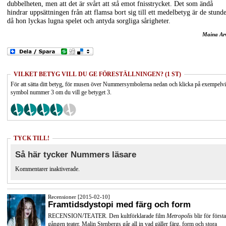
dubbelheten, men att det är svårt att stå emot fnisstrycket. Det som ändå
hindrar uppsättningen från att flamsa bort sig till ett medelbetyg är de stund
då hon lyckas lugna spelet och antyda sorgliga sårigheter.
Maina Ar
VILKET BETYG VILL DU GE FÖRESTÄLLNINGEN? (1 ST)
För att sätta ditt betyg, för musen över Nummersymbolerna nedan och klicka på exempelv
symbol nummer 3 om du vill ge betyget 3.
TYCK TILL!
Så här tycker Nummers läsare
Kommentarer inaktiverade.
Recensioner [2015-02-10]
Framtidsdystopi med färg och form
RECENSION/TEATER. Den kultförklarade film
Metropolis
blir för första
gången teater. Malin Stenbergs går all in vad gäller färg, form och stora