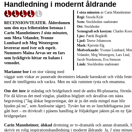
Handledning i modernt åldrande
I sista minuten
av Carin Mannheimer
Regi:
Sissela Kyle
Scen:
Stockholms stadsteater
RECENSION/TEATER. Ålderdomen
Ort:
Stockholm
som den nya frihetstiden betonas i
Scenografi och kostym:
Charles Koro
Carin Mannheimers
I sista minuten,
Ljus:
Patrik Bogårdh
som Meta Velander, Yvonne
Ljud:
Terese Johansson
Lombard och Meg Westergren
Mask:
Kjerstin Elg
levererar med iver och esprit.
Medverkande:
Yvonne Lombard, Met
Nummers Maina Arvas ser en fars
Velander, Meg Westergren, Lars Lind,
som lyckligtvis hittar en balans i
Jacob Nordenson, Eva Stenson
vemodet.
Länk:
Stockholms stadsteater
Marianne bor i
en stor våning med
väggar som viskar av passerade decenniers lekande barnskratt och vilda feste
med de intelligenta och vackra. Men nu står rummen tysta och ensamma.
Om det inte
är måndag och bridgelunch med de andra 80-plussarna, förstås
För då klirras det med vinglas, pladdras högljutt och skvallras om nästa
begravning (”Jag älskar begravningar, det är ju det enda mingel man blir
bjuden på nu”, som Annlouise säger). Tyvärr har en av lunchdeltagarna just
gått bort – en drivkraft i pjäsens handling är följaktligen jakten på en ny fjä
bridgespelare.
Carin Mannheimer, älskad
drottning av tv-dramatik och annan dramatik, 
skrivit en rolig inspirationshandledning i modernt åldrande. Ja,
I sista minut