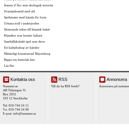
Jeanne d’Arc som ekologisk terrorist
Svartsjukestrid med stil
Spökteater med känsla för form
Urbana troll i underjorden
Skimrande tribut till klassisk balett
Klassiker som kreativ kabaré
Samhällskritiskt spel som show
Ett kalejdoskop av känslor
Mästerligt konstruerad Mayenburg
Rappt om historisk hen
Läs fler
Kontakta oss
RSS
Annonsera
Nummer.se
Vill du ha RSS feeds?
Annonsera på nummer
AB Tidningen Vi
Box 2052
103 12 Stockholm
Tel: 010-744 24 11
Vx: 010-744 24 00
E-post:
info@nummer.se