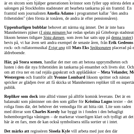
är en sitcom som hjälper generationen kvinnor som fyller upp största delen 
salongen på Stockholms stadsteater att bearbeta tankarna på sin framtid. En
framtid som journalisten
Amelia Adamo
i programmet kallar ”den andra
frihetstiden” (den första är tonåren, de andra är efter pensionsåren).
Uppenbarligen bubblar
behovet att närma sig ämnet. Det är inte bara
Mannheimers pjäser (
I sista minuten
har redan spelats på Göteborgs stadsteat
liksom hennes tidigare
Sista dansen
, som även har satts upp på
denna teater
)
bevis på, vi har även sett andra exempel de senaste åren, från
Erik Gedeons
rock- och rullatormusikal
Evigt ung
till
Mats Eks
Spöksonaten
placerad på e
äldreboende.
Här, på Stora scenen
, handlar det mer om att betona upprymdheten och
lusten i den där nya frihetstiden än tankarna på ensamhet och livets slut. Och
om att riva ner en rad rejäla gapskratt och applådåskor –
Meta Velander, M
Westergren
och framför allt
Yvonne Lombard
liksom spritter och nästan
spricker av glädjen över att få skicka ut Mannheimers repliker till en supert
publik.
Repliker som dock
inte alltid vinner på alltför komisk leverans. Det är en
balansakt som påminner om den som gäller för
Kristina Lugns
texter – det
roliga finns där, det behöver det vemodiga för att hitta rätt. Lite som raden
med dörrar som
Charles Koroly
har byggt in i fonden i den behagligt
bohemborgerliga våningen – de markerar visserligen klart och tydligt att det
här är en fars, men de kan också symbolisera stilla sortier ut i intet.
Det märks att
regissören
Sissela Kyle
vill arbeta med just den där