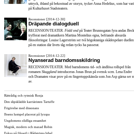
uttryck, ibland på bekostnad av storyn, tycker Anna Hedelius, som har vari
på Kulturhuset Stadsteatern.
Recensioner [2014-12-30]
Dräpande dialogduell
RECENSION/TEATER.
Född ond
på Teater Brunnsgatan fyra andas Beck
tryfferat med dramatikern Martina Montelius egna, befriande absurda
filosoferingar. Louise Lagerström ser två högoktaniga skådespelare dueller
på en station där livets tåg redan tycks ha passerat.
Recensioner [2014-12-22]
Nyanserad barndomsskildring
RECENSION/TEATER. Med barndomens tid- och ändlösa rollspel från
romanen
Skuggland
introduceras Jonas Brun på svensk scen. Lena Endre
och Dramaten visar prov på en fingertoppskänsla som Jon Asp gärna ser 
av.
Rättrådig och rytmisk Ronja
Den slipsklädde karriäristen Tartuffe
Frigörelse med dissonans
Ibsens lustspel placerat på lyxspa
Ungdomens olidliga ensamhet
Magisk, modern och maxad Robin
Fokus på filosofi i Rådströms bibel