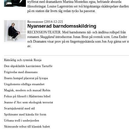
tryfferat med dramatikern Martina Montelius egna, befriande absurda
filosoferingar. Louise Lagerström ser två högoktaniga skådespelare dueller
på en station där livets tåg redan tycks ha passerat.
Recensioner [2014-12-22]
Nyanserad barndomsskildring
RECENSION/TEATER. Med barndomens tid- och ändlösa rollspel från
romanen
Skuggland
introduceras Jonas Brun på svensk scen. Lena Endre
och Dramaten visar prov på en fingertoppskänsla som Jon Asp gärna ser 
av.
Rättrådig och rytmisk Ronja
Den slipsklädde karriäristen Tartuffe
Frigörelse med dissonans
Ibsens lustspel placerat på lyxspa
Ungdomens olidliga ensamhet
Magisk, modern och maxad Robin
Fokus på filosofi i Rådströms bibel
Jeanne d’Arc som ekologisk terrorist
Svartsjukestrid med stil
Spökteater med känsla för form
Urbana troll i underjorden
Skimrande tribut till klassisk balett