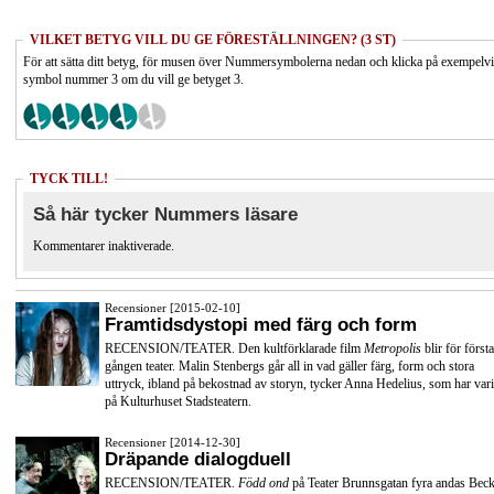
VILKET BETYG VILL DU GE FÖRESTÄLLNINGEN? (3 ST)
För att sätta ditt betyg, för musen över Nummersymbolerna nedan och klicka på exempelv
symbol nummer 3 om du vill ge betyget 3.
TYCK TILL!
Så här tycker Nummers läsare
Kommentarer inaktiverade.
Recensioner [2015-02-10]
Framtidsdystopi med färg och form
RECENSION/TEATER. Den kultförklarade film
Metropolis
blir för första
gången teater. Malin Stenbergs går all in vad gäller färg, form och stora
uttryck, ibland på bekostnad av storyn, tycker Anna Hedelius, som har vari
på Kulturhuset Stadsteatern.
Recensioner [2014-12-30]
Dräpande dialogduell
RECENSION/TEATER.
Född ond
på Teater Brunnsgatan fyra andas Beck