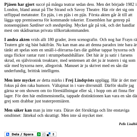
Pjäsen har gjort
succé på många teatrar sedan dess. Men det började 1982 i
London, bland annat på The Strand och Savoy Theatre. Här rör det sig om
utflippad metateater. En pjäs, i en pjäs i en pjäs. Första akten går åt till att
lägga upp premisserna för kommande tokerier. Ensemblen har genrep på
nonsenspjäsen
Sardiner
och snedsprång
. Mycket går på tok, och det handlar
mest om skådisarnas privata tillkortakommanden.
I andra akten
vrids allt 180 grader, även scenografin. Och nog har Frayn rä
Teatern gör sig bäst bakifrån. Nu kan man ana att denna paradox inte bara är
tänkt att spelas som en smäll-i-dörrarna-fars där gubbar tappar byxorna och
unga flickor rantar runt i strumpebandshållare. Det här är ju satir i farsens
skrud, en självironisk treaktare, med sentensen att det ju är teatern i sig som
står med byxorna nere, allegorisk. Manuset är ju skrivet med en sån där
underfundig, brittisk intelligens.
Men inte mycket
av detta märks i
Frej Lindqvists
upplägg. Här är det mer
fokus på den raka humorn. Vältajmat in i vare dörrsmäll. Därför skulle jag
gärna se om showen om tio föreställningar eller så, i hopp om att finna fler
lager. För den här endimensionella, tappade distinktionen kan vara en sån dä
grej som drabbar just teaterpremiären.
Men säker kan
man ju inte vara. Därav det försiktiga och lite enstaviga
omdömet: Jättekul och skrattigt. Men inte så mycket mer.
Pelle Lindb