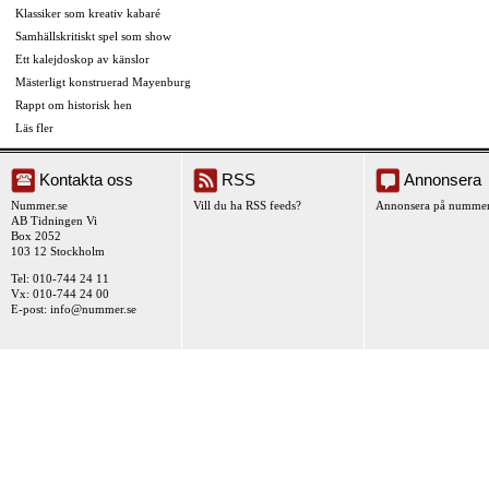
Klassiker som kreativ kabaré
Samhällskritiskt spel som show
Ett kalejdoskop av känslor
Mästerligt konstruerad Mayenburg
Rappt om historisk hen
Läs fler
Kontakta oss
RSS
Annonsera
Nummer.se
Vill du ha RSS feeds?
Annonsera på nummer
AB Tidningen Vi
Box 2052
103 12 Stockholm
Tel: 010-744 24 11
Vx: 010-744 24 00
E-post:
info@nummer.se