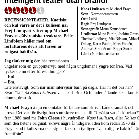
Intelligent teater utan brallor
Kaos i kulissen
av Michael Frayn
Scen:
Norrbottensteatern
Ort:
Luleå
RECENSION/TEATER. Kaotiskt
Regi:
Frej Lindqvist
och kul värre är det i kulissen när
Scenografi:
Mona Knutsdotter
Frej Lindqvist sätter upp Michael
I rollerna:
Mirja Burlin, Joakim Gräns
Frayns självironiska treaktare. Pelle
Therése Lindberg, Mia Nilsson, Mikael
Lindblom håller med om
Odhag, Karin Paulin, Mats Pontén,
författarens devis att farsen är
Andreas Strindér och Roger Storm
roligast bakifrån.
Länk:
Norrbottensteatern
Jag tänker mig
den här recensionen
ungefär som en gruppintervju med några ungdomar i yngre tonåren. Vad
tycker de nu efter föreställningen?
– Kul.
– Bra.
Lite enstavigt. Som när man intervjuar barn på dagis. Har ni det bra här?
Svar: ”Ja.” Så
Kaos i kulissen
var…kul. Bra. Och underhållande. Och komis
plump, drastisk.
Michael Frayn är
ju en omtalad författare som skrivit både dramatik och
prosa. Det var för övrigt han som skrev manus till ”Ursäkta vad är klockan?
från 1986 med mr
John Cleese
i huvudrollen.
Kaos i kulissen
, eller
Noises O
som den heter i original, skrevs några år tidigare. Idén kom redan 1970 då
Frayn stod i kulisserna och såg en fars som tydligen ”var roligare bakifrån ä
framifrån”.