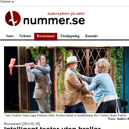
Annons
Start
Nyheter
Recensioner
Fördjupning
Kontakt
Garry (Joakim Gräns) jagar Frederick (Mats Pontén) räddad av hushållerskan Mrs Clackett (Karin Paulin).
Foto: Anders 
Recensioner [2013-02-26]