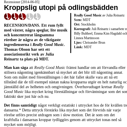
Recensioner [2014-06-05]
Kroppslig utopi på odlingsbädden
Really Good Music
av Julia Reinartz
Scen:
MDT
Ort:
Stockholm
RECENSION/DANS. Ett rum fyllt
Koreografi:
Juli Reinartz i samarbete 
med växter, några speglar, lite musik
Billy Bultheel, Emma Kim Hagdahl oc
och koncentrerat långsamma
Linnea Martinsson
rörelser är några av de viktigaste
Ljus:
Chrisander Brun
ingredienserna i
Really Good Music
.
Länk:
MDT
Thomas Olsson har sett ett
associationsrikt verk av Julia
Reinartz ta plats på MDT.
Man kan säga
att
Really Good Music
främst handlar om att förvandla eller
stilisera någonting igenkännbart så mycket att det blir till någonting annat.
Som om målet med föreställningen i det här fallet skulle vara att nå ett
tillstånd där de till exempel nästan nakna kropparna utgör en helt naturlig o
jämställd del av helheten och omgivningen. Överhuvudtaget kretsar
Really
Good Music
lika mycket kring föreställningar och förväntningar som det so
faktiskt sker just här och nu.
Det finns samtidigt
något verkligt extatiskt i uttrycket hos de för kvällen tr
dansarna.* Detta uttryck förstärks lika mycket som det förvrids när varje
rörelse utförs precist utdragen som i slow motion. Det är som om det
kraftfulla i dansarnas kroppar tydliggörs genom att uttrycket tonas ned så
mycket som möjligt.