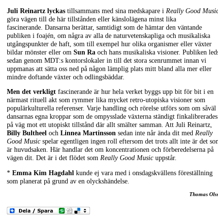
Juli Reinartz lyckas
tillsammans med sina medskapare i
Really Good Musi
göra vägen till de här tillstånden eller känslolägena minst lika
fascinerande. Dansarna berättar, samtidigt som de hämtar den väntande
publiken i foajén, om några av alla de naturvetenskapliga och musikaliska
utgångspunkter de haft, som till exempel hur olika organismer eller växter
bildar mönster eller om
Sun Ra
och hans musikaliska visioner. Publiken led
sedan genom MDT:s kontorslokaler in till det stora scenrummet innan vi
uppmanas att sätta oss ned på någon lämplig plats mitt bland alla mer eller
mindre doftande växter och odlingsbäddar.
Men det verkligt
fascinerande är hur hela verket byggs upp bit för bit i en
närmast rituell akt som rymmer lika mycket retro-utopiska visioner som
populärkulturella referenser. Varje handling och rörelse utförs som om såväl
dansarnas egna kroppar som de ompysslade växterna ständigt finkalibrerades
på väg mot ett utopiskt tillstånd där allt smälter samman. Att Juli Reinartz,
Billy Bultheel
och
Linnea Martinsson
sedan inte når ända dit med
Really
Good Music
spelar egentligen ingen roll eftersom det trots allt inte är det s
är huvudsaken. Här handlar det om koncentrationen och förberedelserna på
vägen dit. Det är i det flödet som
Really Good Music
uppstår.
*
Emma Kim Hagdahl
kunde ej vara med i onsdagskvällens föreställning
som planerat på grund av en olyckshändelse.
Thomas Ols