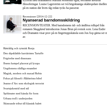
tryfferat med dramatikern Martina Montelius egna, befriande absurda
filosoferingar. Louise Lagerström ser två högoktaniga skådespelare dueller
på en station där livets tåg redan tycks ha passerat.
Recensioner [2014-12-22]
Nyanserad barndomsskildring
RECENSION/TEATER. Med barndomens tid- och ändlösa rollspel från
romanen
Skuggland
introduceras Jonas Brun på svensk scen. Lena Endre
och Dramaten visar prov på en fingertoppskänsla som Jon Asp gärna ser 
av.
Rättrådig och rytmisk Ronja
Den slipsklädde karriäristen Tartuffe
Frigörelse med dissonans
Ibsens lustspel placerat på lyxspa
Ungdomens olidliga ensamhet
Magisk, modern och maxad Robin
Fokus på filosofi i Rådströms bibel
Jeanne d’Arc som ekologisk terrorist
Svartsjukestrid med stil
Spökteater med känsla för form
Urbana troll i underjorden
Skimrande tribut till klassisk balett