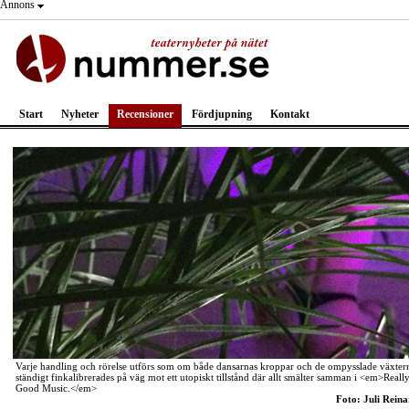
Annons
Start
Nyheter
Recensioner
Fördjupning
Kontakt
Varje handling och rörelse utförs som om både dansarnas kroppar och de ompysslade växter
ständigt finkalibrerades på väg mot ett utopiskt tillstånd där allt smälter samman i <em>Reall
Good Music.</em>
Foto: Juli Reina