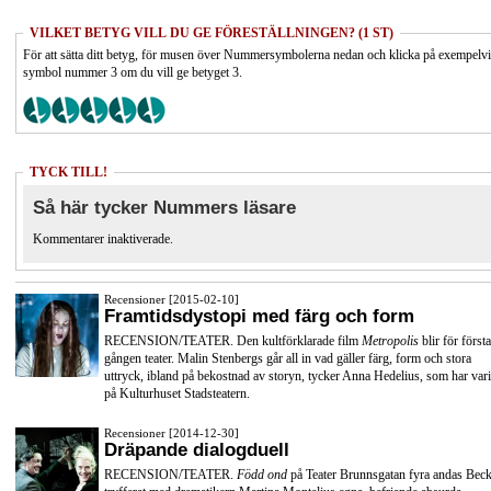
VILKET BETYG VILL DU GE FÖRESTÄLLNINGEN? (1 ST)
För att sätta ditt betyg, för musen över Nummersymbolerna nedan och klicka på exempelv
symbol nummer 3 om du vill ge betyget 3.
TYCK TILL!
Så här tycker Nummers läsare
Kommentarer inaktiverade.
Recensioner [2015-02-10]
Framtidsdystopi med färg och form
RECENSION/TEATER. Den kultförklarade film
Metropolis
blir för första
gången teater. Malin Stenbergs går all in vad gäller färg, form och stora
uttryck, ibland på bekostnad av storyn, tycker Anna Hedelius, som har vari
på Kulturhuset Stadsteatern.
Recensioner [2014-12-30]
Dräpande dialogduell
RECENSION/TEATER.
Född ond
på Teater Brunnsgatan fyra andas Beck