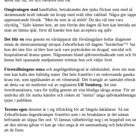
skrek hur ful, fet och värdelös hon var.
Omgivningen stod
handfallen, betraktandes den sjuka flickan som med så
skrämmande kraft tuktade sin kropp med svält eller rakblad. Några gör tapp
uppmuntrande försök: ”Men du som är så söööt! Du ska väl inte vara
olycklig.” Själv känner hon, att inte förrän den dagen då hon kan beträda sn
utan att lämna spår, först då kanske hon kan acceptera sig själv.
Det blir en
resa genom en vårdapparat där förståsigpåare bollar diagnoser
innan de slentrianmässigt utropar Zebraflickan till dagens ”borderline”!! Var
hon det inte förr så blev hon tack vare psykvården en drogad, suicidal och
hospitaliserad drama queen. Någonstans bland självmordssäkrade rum och fö
henne helt opassande medpatienter tröttnar hon och väljer livet.
Föreställningens tema
och angelägenhetsgrad är odiskutabel, även om man
inte kan kalla den fullödig teater. Det hela framförs i en redovisande ganska
krass ton, som uppläsandet av ett vittnesmål. Det framgår av samtalet efteråt
att detta var ett medvetet val av regissören
Ulf Stenberg.
Att inte
överdramatisera, vara för tydlig genom att visa blodiga såriga armar. För att
undvika allt för starka känslor och risken att ”smitta” unga självskadebenägn
tjejer i publiken.
Textens egen
densitet är i sig tillräcklig för att fängsla åskådaren. Så när
Zebraflickans ångestkramper framförs som i en breakdance är det nästan
befriande att slippa fler ord. Vi lämnas välbehövligt nog i en hoppfull ton o
att den största gåvan vi kan ge våra unga är ett sammanhang och bekräftelse
att de finns.