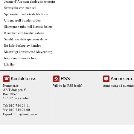
Jeanne d’Arc som ekologisk terrorist
Svartsjukestrid med stil
Spökteater med känsla för form
Urbana troll i underjorden
Skimrande tribut till klassisk balett
Klassiker som kreativ kabaré
Samhällskritiskt spel som show
Ett kalejdoskop av känslor
Mästerligt konstruerad Mayenburg
Rappt om historisk hen
Läs fler
Kontakta oss
RSS
Annonsera
Nummer.se
Vill du ha RSS feeds?
Annonsera på nummer
AB Tidningen Vi
Box 2052
103 12 Stockholm
Tel: 010-744 24 11
Vx: 010-744 24 00
E-post:
info@nummer.se