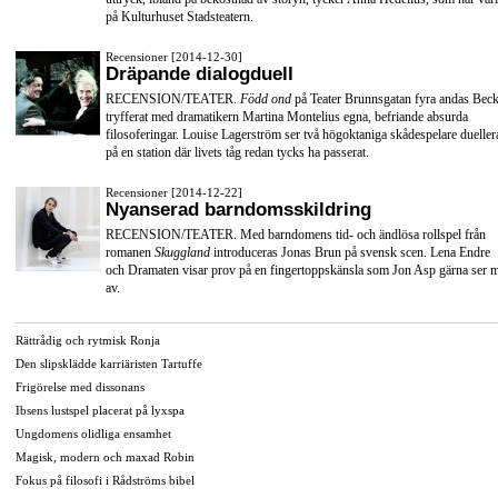
på Kulturhuset Stadsteatern.
Recensioner [2014-12-30]
Dräpande dialogduell
RECENSION/TEATER.
Född ond
på Teater Brunnsgatan fyra andas Beck
tryfferat med dramatikern Martina Montelius egna, befriande absurda
filosoferingar. Louise Lagerström ser två högoktaniga skådespelare dueller
på en station där livets tåg redan tycks ha passerat.
Recensioner [2014-12-22]
Nyanserad barndomsskildring
RECENSION/TEATER. Med barndomens tid- och ändlösa rollspel från
romanen
Skuggland
introduceras Jonas Brun på svensk scen. Lena Endre
och Dramaten visar prov på en fingertoppskänsla som Jon Asp gärna ser 
av.
Rättrådig och rytmisk Ronja
Den slipsklädde karriäristen Tartuffe
Frigörelse med dissonans
Ibsens lustspel placerat på lyxspa
Ungdomens olidliga ensamhet
Magisk, modern och maxad Robin
Fokus på filosofi i Rådströms bibel