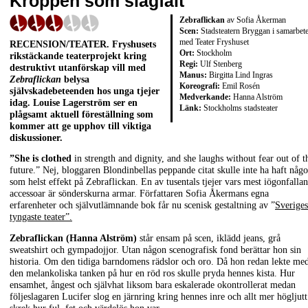
Kroppen som slagfält
Zebraflickan
av Sofia Åkerman
Scen:
Stadsteatern Bryggan i samarbet
med Teater Fryshuset
RECENSION/TEATER. Fryshusets
Ort:
Stockholm
rikstäckande teaterprojekt kring
Regi:
Ulf Stenberg
destruktivt utanförskap vill med
Manus:
Birgitta Lind Ingras
Zebraflickan
belysa
Koreografi:
Emil Rosén
självskadebeteenden hos unga tjejer
Medverkande:
Hanna Alström
idag. Louise Lagerström ser en
Länk:
Stockholms stadsteater
plågsamt aktuell föreställning som
kommer att ge upphov till viktiga
diskussioner.
”She is clothed
in strength and dignity, and she laughs without fear out of t
future.” Nej, bloggaren Blondinbellas peppande citat skulle inte ha haft någ
som helst effekt på Zebraflickan. En av tusentals tjejer vars mest iögonfalla
accessoar är sönderskurna armar. Författaren Sofia Åkermans egna
erfarenheter och självutlämnande bok får nu scenisk gestaltning av ”
Sveriges
tyngaste teater”.
Zebraflickan (Hanna Alström)
står ensam på scen, iklädd jeans, grå
sweatshirt och gympadojjor. Utan någon scenografisk fond berättar hon sin
historia. Om den tidiga barndomens rädslor och oro. Då hon redan lekte me
den melankoliska tanken på hur en röd ros skulle pryda hennes kista. Hur
ensamhet, ångest och självhat liksom bara eskalerade okontrollerat medan
följeslagaren Lucifer slog en järnring kring hennes inre och allt mer högljutt