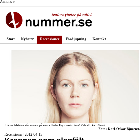
Annons
Start
Nyheter
Recensioner
Fördjupning
Kontakt
Hanna Alström står ensam på scen i Teater Fryshusets <em>Zebraflickan.</em>
Foto: Karl-Oskar Bjurenst
Recensioner [2012-04-15]