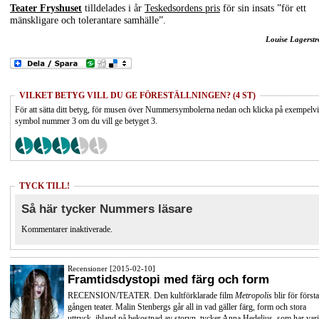
Teater Fryshuset
tilldelades i år
Teskedsordens pris
för sin insats ”för ett
mänskligare och tolerantare samhälle”.
Louise Lagerst
VILKET BETYG VILL DU GE FÖRESTÄLLNINGEN? (4 ST)
För att sätta ditt betyg, för musen över Nummersymbolerna nedan och klicka på exempelv
symbol nummer 3 om du vill ge betyget 3.
TYCK TILL!
Så här tycker Nummers läsare
Kommentarer inaktiverade.
Recensioner [2015-02-10]
Framtidsdystopi med färg och form
RECENSION/TEATER. Den kultförklarade film
Metropolis
blir för första
gången teater. Malin Stenbergs går all in vad gäller färg, form och stora
uttryck, ibland på bekostnad av storyn, tycker Anna Hedelius, som har vari