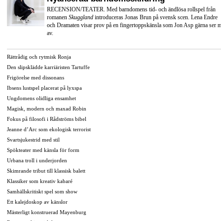
RECENSION/TEATER. Med barndomens tid- och ändlösa rollspel från
romanen
Skuggland
introduceras Jonas Brun på svensk scen. Lena Endre
och Dramaten visar prov på en fingertoppskänsla som Jon Asp gärna ser 
av.
Rättrådig och rytmisk Ronja
Den slipsklädde karriäristen Tartuffe
Frigörelse med dissonans
Ibsens lustspel placerat på lyxspa
Ungdomens olidliga ensamhet
Magisk, modern och maxad Robin
Fokus på filosofi i Rådströms bibel
Jeanne d’Arc som ekologisk terrorist
Svartsjukestrid med stil
Spökteater med känsla för form
Urbana troll i underjorden
Skimrande tribut till klassisk balett
Klassiker som kreativ kabaré
Samhällskritiskt spel som show
Ett kalejdoskop av känslor
Mästerligt konstruerad Mayenburg