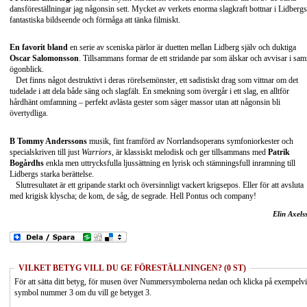
dansföreställningar jag någonsin sett. Mycket av verkets enorma slagkraft bottnar i Lidbergs
fantastiska bildseende och förmåga att tänka filmiskt.
En favorit bland
en serie av sceniska pärlor är duetten mellan Lidberg själv och duktiga
Oscar Salomonsson
. Tillsammans formar de ett stridande par som älskar och avvisar i sa
ögonblick.
Det finns något destruktivt i deras rörelsemönster, ett sadistiskt drag som vittnar om det
tudelade i att dela både säng och slagfält. En smekning som övergår i ett slag, en alltför
hårdhänt omfamning – perfekt avlästa gester som säger massor utan att någonsin bli
övertydliga.
B Tommy Anderssons
musik, fint framförd av Norrlandsoperans symfoniorkester och
specialskriven till just
Warriors
, är klassiskt melodisk och ger tillsammans med
Patrik
Bogårdhs
enkla men uttrycksfulla ljussättning en lyrisk och stämningsfull inramning till
Lidbergs starka berättelse.
Slutresultatet är ett gripande starkt och översinnligt vackert krigsepos. Eller för att avsluta
med krigisk klyscha; de kom, de såg, de segrade. Hell Pontus och company!
Elin Axels
VILKET BETYG VILL DU GE FÖRESTÄLLNINGEN? (0 ST)
För att sätta ditt betyg, för musen över Nummersymbolerna nedan och klicka på exempelv
symbol nummer 3 om du vill ge betyget 3.