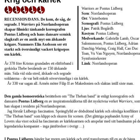
Warriors av Pontus Lidberg
Scen
: Norrlandsoperan
Ort
: Västerbotten
RECENSION/DANS
. De kom, de såg, de
Scenografi
: Pontus Lidberg
segrade. I
Warriors
på Norrlandsoperan
Ljus
: Patrik Bogårdh
skapar filmiskt tänkande koreografen
Kostym
: Pontus Lidberg
Pontus Lidberg
och hans dansare scenisk
Medverkande
: Gabrielle Lamb, Oscar
slagkraft av en antik myt om älskande
Salomonsson, Pontus Lidberg, Adrian
krigare. Nummers
Elin Axelsson
ser ett
Danchig-Waring, Craig Hall, Cao Duc
starkt och översinnligt vackert krigsepos
Toan, Vu Van Nguyen, Norrlandsopera
om kärlek.
Symfoniorkester
Länk
:
Norrlandsoperan
År 378 före Kristus grundades ett elitförband i
grekiska Thebe bestående av 150 älskande
män. Sida vid sida stred, älskade och segrade
soldaterna – de var helt enkelt oövervinneliga i sin kärlek.
År 338 var sagan all. Armén möter Filip II av Makedonien och slaktas intill siste man.
Den gamla homoerotiska
berättelsen om ”The Theban band” är enligt koreografen och
dansaren
Pontus Lidberg
en av inspirationskällorna till det nyskrivna verket
Warriors
, so
han skapat i residens på Norrlandsoperan.
Jag förstår Lidbergs fascination. Sprängfylld av dödsdömd kärlek och olösliga konflikter 
”The Theban band” som klippt och skuren för scenen. (Det glittriga popbandet Army of
Lovers ska visst också ha fascinerats av kärleksarmen och anspelar med sitt bandnamn på d
legendariska kompaniet – inga jämförelser i övrigt …)
I Pontus Lidbergs
händer har myten om kärlek och strid transformats till en av de bästa