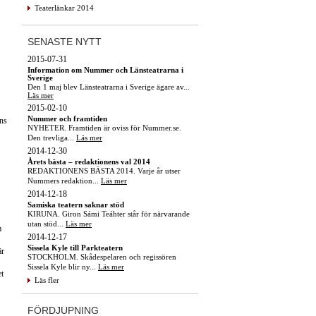
Teaterlänkar 2014
SENASTE NYTT
2015-07-31
Information om Nummer och Länsteatrarna i
Sverige
Den 1 maj blev Länsteatrarna i Sverige ägare av...
Läs mer
2015-02-10
Nummer och framtiden
ns
NYHETER. Framtiden är oviss för Nummer.se.
Den trevliga...
Läs mer
2014-12-30
Årets bästa – redaktionens val 2014
REDAKTIONENS BÄSTA 2014. Varje år utser
Nummers redaktion...
Läs mer
2014-12-18
Samiska teatern saknar stöd
KIRUNA. Giron Sámi Teáhter står för närvarande
utan stöd...
Läs mer
m
2014-12-17
Sissela Kyle till Parkteatern
är
STOCKHOLM. Skådespelaren och regissören
Sissela Kyle blir ny...
Läs mer
et
Läs fler
FÖRDJUPNING