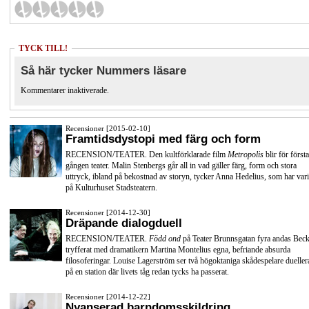
TYCK TILL!
Så här tycker Nummers läsare
Kommentarer inaktiverade.
Recensioner [2015-02-10]
Framtidsdystopi med färg och form
RECENSION/TEATER. Den kultförklarade film
Metropolis
blir för första
gången teater. Malin Stenbergs går all in vad gäller färg, form och stora
uttryck, ibland på bekostnad av storyn, tycker Anna Hedelius, som har vari
på Kulturhuset Stadsteatern.
Recensioner [2014-12-30]
Dräpande dialogduell
RECENSION/TEATER.
Född ond
på Teater Brunnsgatan fyra andas Beck
tryfferat med dramatikern Martina Montelius egna, befriande absurda
filosoferingar. Louise Lagerström ser två högoktaniga skådespelare dueller
på en station där livets tåg redan tycks ha passerat.
Recensioner [2014-12-22]
Nyanserad barndomsskildring