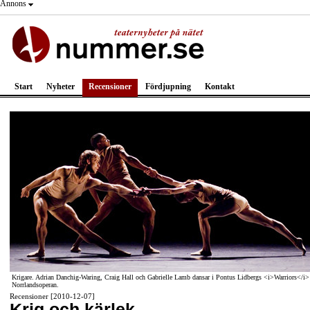
Annons
Start
Nyheter
Recensioner
Fördjupning
Kontakt
Krigare. Adrian Danchig-Waring, Craig Hall och Gabrielle Lamb dansar i Pontus Lidbergs <i>Warriors</i>
Norrlandsoperan.
Recensioner [2010-12-07]
Krig och kärlek