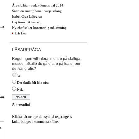
Årets bästa – redaktionens val 2014
Snart en smartphone i varje salong
Isabel Cruz Liljegren
Hej Anneli Alhanko!
mma
Ny chef söker konstnärlig målsättning
Läs fler
LÄSARFRÅGA
Regeringen vill införa fri entré på statliga
museer. Skulle du gå oftare på teater om
det var gratis?
Ja.
Det skulle bli lika ofta.
Nej.
son
Se resultat
Klicka här och ge din syn på regeringens
kulturbudget i kommentarsfältet.
is