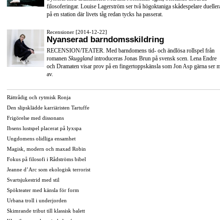
filosoferingar. Louise Lagerström ser två högoktaniga skådespelare dueller
på en station där livets tåg redan tycks ha passerat.
Recensioner [2014-12-22]
Nyanserad barndomsskildring
RECENSION/TEATER. Med barndomens tid- och ändlösa rollspel från
romanen
Skuggland
introduceras Jonas Brun på svensk scen. Lena Endre
och Dramaten visar prov på en fingertoppskänsla som Jon Asp gärna ser 
av.
Rättrådig och rytmisk Ronja
Den slipsklädde karriäristen Tartuffe
Frigörelse med dissonans
Ibsens lustspel placerat på lyxspa
Ungdomens olidliga ensamhet
Magisk, modern och maxad Robin
Fokus på filosofi i Rådströms bibel
Jeanne d’Arc som ekologisk terrorist
Svartsjukestrid med stil
Spökteater med känsla för form
Urbana troll i underjorden
Skimrande tribut till klassisk balett