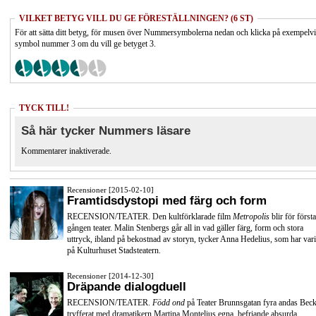
VILKET BETYG VILL DU GE FÖRESTÄLLNINGEN? (6 ST)
För att sätta ditt betyg, för musen över Nummersymbolerna nedan och klicka på exempelv
symbol nummer 3 om du vill ge betyget 3.
TYCK TILL!
Så här tycker Nummers läsare
Kommentarer inaktiverade.
Recensioner [2015-02-10]
Framtidsdystopi med färg och form
RECENSION/TEATER. Den kultförklarade film
Metropolis
blir för första
gången teater. Malin Stenbergs går all in vad gäller färg, form och stora
uttryck, ibland på bekostnad av storyn, tycker Anna Hedelius, som har vari
på Kulturhuset Stadsteatern.
Recensioner [2014-12-30]
Dräpande dialogduell
RECENSION/TEATER.
Född ond
på Teater Brunnsgatan fyra andas Beck
tryfferat med dramatikern Martina Montelius egna, befriande absurda