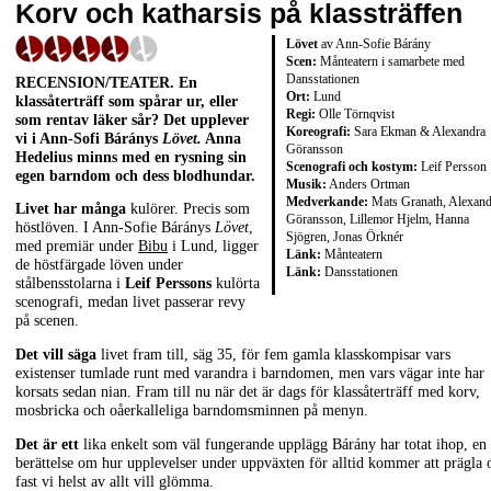
Korv och katharsis på klassträffen
Lövet
av Ann-Sofie Bárány
Scen:
Månteatern i samarbete med
Dansstationen
RECENSION/TEATER. En
Ort:
Lund
klassåterträff som spårar ur, eller
Regi:
Olle Törnqvist
som rentav läker sår? Det upplever
Koreografi:
Sara Ekman & Alexandra
vi i Ann-Sofi Báránys
Lövet.
Anna
Göransson
Hedelius minns med en rysning sin
Scenografi och kostym:
Leif Persson
egen barndom och dess blodhundar.
Musik:
Anders Ortman
Medverkande:
Mats Granath, Alexand
Livet har många
kulörer. Precis som
Göransson, Lillemor Hjelm, Hanna
höstlöven. I Ann-Sofie Báránys
Lövet
,
Sjögren, Jonas Örknér
med premiär under
Bibu
i Lund, ligger
Länk:
Månteatern
de höstfärgade löven under
Länk:
Dansstationen
stålbensstolarna i
Leif Perssons
kulörta
scenografi, medan livet passerar revy
på scenen.
Det vill säga
livet fram till, säg 35, för fem gamla klasskompisar vars
existenser tumlade runt med varandra i barndomen, men vars vägar inte har
korsats sedan nian. Fram till nu när det är dags för klassåterträff med korv,
mosbricka och oåerkalleliga barndomsminnen på menyn.
Det är ett
lika enkelt som väl fungerande upplägg Bárány har totat ihop, en
berättelse om hur upplevelser under uppväxten för alltid kommer att prägla 
fast vi helst av allt vill glömma.