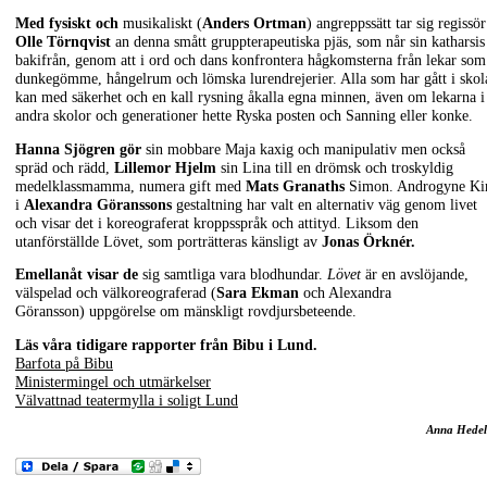
Med fysiskt och
musikaliskt (
Anders Ortman
) angreppssätt tar sig regissör
Olle Törnqvist
an denna smått gruppterapeutiska pjäs, som når sin katharsis
bakifrån, genom att i ord och dans konfrontera hågkomsterna från lekar som
dunkegömme, hångelrum och lömska lurendrejerier. Alla som har gått i skol
kan med säkerhet och en kall rysning åkalla egna minnen, även om lekarna i
andra skolor och generationer hette Ryska posten och Sanning eller konke.
Hanna Sjögren gör
sin mobbare Maja kaxig och manipulativ men också
spräd och rädd,
Lillemor Hjelm
sin Lina till en drömsk och troskyldig
medelklassmamma, numera gift med
Mats Granaths
Simon. Androgyne K
i
Alexandra Göranssons
gestaltning har valt en alternativ väg genom livet
och visar det i koreograferat kroppsspråk och attityd. Liksom den
utanförställde Lövet, som porträtteras känsligt av
Jonas Örknér.
Emellanåt visar de
sig samtliga vara blodhundar.
Lövet
är en avslöjande,
välspelad och välkoreograferad (
Sara Ekman
och Alexandra
Göransson) uppgörelse om mänskligt rovdjursbeteende.
Läs våra tidigare rapporter från Bibu i Lund.
Barfota på Bibu
Ministermingel och utmärkelser
Välvattnad teatermylla i soligt Lund
Anna Hedel