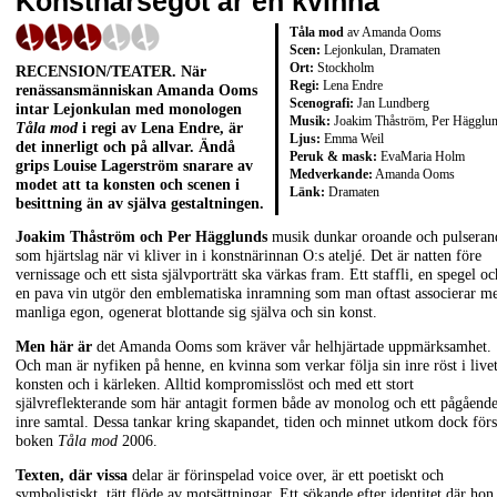
Konstnärsegot är en kvinna
Tåla mod
av Amanda Ooms
Scen:
Lejonkulan, Dramaten
Ort:
Stockholm
RECENSION/TEATER. När
Regi:
Lena Endre
renässansmänniskan Amanda Ooms
Scenografi:
Jan Lundberg
intar Lejonkulan med monologen
Musik:
Joakim Thåström, Per Hägglu
Tåla mod
i regi av Lena Endre, är
Ljus:
Emma Weil
det innerligt och på allvar. Ändå
Peruk & mask:
EvaMaria Holm
grips Louise Lagerström snarare av
Medverkande:
Amanda Ooms
modet att ta konsten och scenen i
Länk:
Dramaten
besittning än av själva gestaltningen.
Joakim Thåström och Per Hägglunds
musik dunkar oroande och pulseran
som hjärtslag när vi kliver in i konstnärinnan O:s ateljé. Det är natten före
vernissage och ett sista självporträtt ska värkas fram. Ett staffli, en spegel oc
en pava vin utgör den emblematiska inramning som man oftast associerar m
manliga egon, ogenerat blottande sig själva och sin konst.
Men här är
det Amanda Ooms som kräver vår helhjärtade uppmärksamhet.
Och man är nyfiken på henne, en kvinna som verkar följa sin inre röst i livet
konsten och i kärleken. Alltid kompromisslöst och med ett stort
självreflekterande som här antagit formen både av monolog och ett pågåend
inre samtal. Dessa tankar kring skapandet, tiden och minnet utkom dock förs
boken
Tåla mod
2006.
Texten, där vissa
delar är förinspelad voice over, är ett poetiskt och
symbolistiskt, tätt flöde av motsättningar. Ett sökande efter identitet där hon