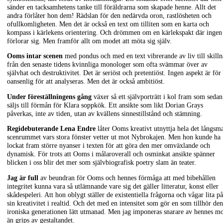
sänder en tacksamhetens tanke till föräldrarna som skapade henne. Allt det
andra förlåter hon dem! Rädslan för den nedärvda oron, rastlösheten och
ofullkomligheten. Men det är också en text om tilliten som en karta och
kompass i kärlekens orientering. Och drömmen om en kärlekspakt där ingen
förlorar sig. Men framför allt om modet att möta sig själv.
Ooms intar scenen
med pondus och med en text vibrerande av liv till skill
från den senaste tidens kvinnliga monologer som ofta svämmar över av
självhat och destruktivitet. Det är seriöst och pretentiöst. Ingen aspekt är för
oansenlig för att analyseras. Men det är också ambitiöst.
Under föreställningens gång
växer så ett självporträtt i kol fram som sedan
säljs till förmån för Klara soppkök. Ett ansikte som likt Dorian Grays
påverkas, inte av tiden, utan av kvällens sinnestillstånd och stämning.
Regidebuterande Lena Endre
låter Ooms kreativt utnyttja hela det långsm
scenrummet vars stora fönster vetter ut mot Nybrokajen. Men hon kunde ha
lockat fram större nyanser i texten för att göra den mer omväxlande och
dynamisk. För trots att Ooms i målaroverall och osminkat ansikte spänner
blicken i oss blir det mer som självbiografisk poetry slam än teater.
Jag är full
av beundran för Ooms och hennes förmåga att med bibehållen
integritet kunna vara så utlämnande vare sig det gäller litteratur, konst eller
skådespeleri. Att hon oblygt ställer de existentiella frågorna och vågar lita på
sin kreativitet i realtid. Och det med en intensitet som gör en som tillhör den
ironiska generationen lätt utmanad. Men jag imponeras snarare av hennes m
än grips av gestaltandet.