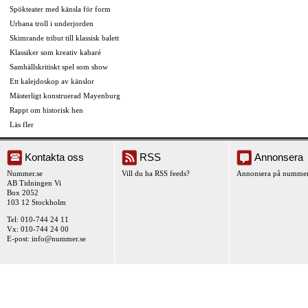
Spökteater med känsla för form
Urbana troll i underjorden
Skimrande tribut till klassisk balett
Klassiker som kreativ kabaré
Samhällskritiskt spel som show
Ett kalejdoskop av känslor
Mästerligt konstruerad Mayenburg
Rappt om historisk hen
Läs fler
Kontakta oss
RSS
Annonsera
Nummer.se
Vill du ha RSS feeds?
Annonsera på nummer
AB Tidningen Vi
Box 2052
103 12 Stockholm
Tel: 010-744 24 11
Vx: 010-744 24 00
E-post:
info@nummer.se