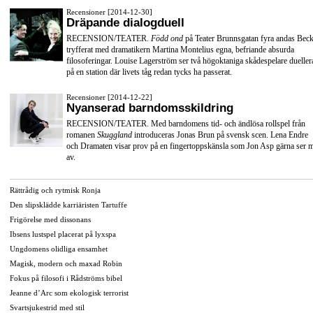
Recensioner [2014-12-30]
Dräpande dialogduell
RECENSION/TEATER.
Född ond
på Teater Brunnsgatan fyra andas Beck
tryfferat med dramatikern Martina Montelius egna, befriande absurda
filosoferingar. Louise Lagerström ser två högoktaniga skådespelare dueller
på en station där livets tåg redan tycks ha passerat.
Recensioner [2014-12-22]
Nyanserad barndomsskildring
RECENSION/TEATER. Med barndomens tid- och ändlösa rollspel från
romanen
Skuggland
introduceras Jonas Brun på svensk scen. Lena Endre
och Dramaten visar prov på en fingertoppskänsla som Jon Asp gärna ser 
av.
Rättrådig och rytmisk Ronja
Den slipsklädde karriäristen Tartuffe
Frigörelse med dissonans
Ibsens lustspel placerat på lyxspa
Ungdomens olidliga ensamhet
Magisk, modern och maxad Robin
Fokus på filosofi i Rådströms bibel
Jeanne d’Arc som ekologisk terrorist
Svartsjukestrid med stil