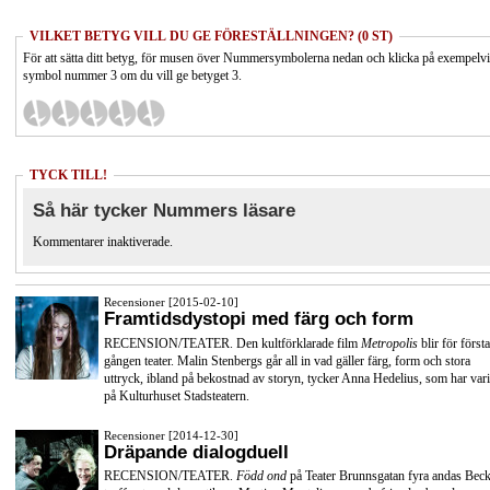
VILKET BETYG VILL DU GE FÖRESTÄLLNINGEN? (0 ST)
För att sätta ditt betyg, för musen över Nummersymbolerna nedan och klicka på exempelv
symbol nummer 3 om du vill ge betyget 3.
TYCK TILL!
Så här tycker Nummers läsare
Kommentarer inaktiverade.
Recensioner [2015-02-10]
Framtidsdystopi med färg och form
RECENSION/TEATER. Den kultförklarade film
Metropolis
blir för första
gången teater. Malin Stenbergs går all in vad gäller färg, form och stora
uttryck, ibland på bekostnad av storyn, tycker Anna Hedelius, som har vari
på Kulturhuset Stadsteatern.
Recensioner [2014-12-30]
Dräpande dialogduell
RECENSION/TEATER.
Född ond
på Teater Brunnsgatan fyra andas Beck