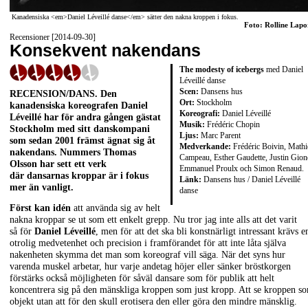
Kanadensiska <em>Daniel Léveillé danse</em> sätter den nakna kroppen i fokus.
Foto: Rolline Lapo
Recensioner [2014-09-30]
Konsekvent nakendans
The modesty of icebergs
med Daniel
Léveillé danse
Scen:
Dansens hus
RECENSION/DANS. Den
Ort:
Stockholm
kanadensiska koreografen Daniel
Koreografi:
Daniel Léveillé
Léveillé har för andra gången gästat
Musik:
Frédéric Chopin
Stockholm med sitt danskompani
Ljus:
Marc Parent
som sedan 2001 främst ägnat sig åt
Medverkande:
Frédéric Boivin, Mathi
nakendans. Nummers Thomas
Campeau, Esther Gaudette, Justin Gion
Olsson har sett ett verk
Emmanuel Proulx och Simon Renaud.
där dansarnas kroppar är i fokus
Länk:
Dansens hus
/
Daniel Léveillé
mer än vanligt.
danse
Först kan idén
att använda sig av helt
nakna kroppar se ut som ett enkelt grepp. Nu tror jag inte alls att det varit
så för
Daniel Léveillé
, men för att det ska bli konstnärligt intressant krävs e
otrolig medvetenhet och precision i framförandet för att inte låta själva
nakenheten skymma det man som koreograf vill säga. När det syns hur
varenda muskel arbetar, hur varje andetag höjer eller sänker bröstkorgen
förstärks också möjligheten för såväl dansare som för publik att helt
koncentrera sig på den mänskliga kroppen som just kropp. Att se kroppen s
objekt utan att för den skull erotisera den eller göra den mindre mänsklig.