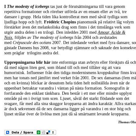
I
The modesty of icebergs
tas just de förutsättningarna till vara genom
repetitiva formationer och rörelser utförda av en ensam eller av två, tre
dansare i grupp. Hela tiden lika kontrollerat men med såväl tydliga som
ljudliga hopp och lyft.
Frédéric Chopins
pianomusik på relativt låg volym
förstärker även det melankoliska drag som finns i det timslånga verk som
utgör andra delen i en trilogi. Den inleddes 2001 med
Amour, Acide &
Noix
,
följdes av
The modesty of icebergs
från 2004 och avslutades
med
Crépuscule des océans
2007. Det inledande verket med fyra dansare, s
gästade Dansens hus 2008, var betydligt ojämnare och saknade den konsekv
som präglar trilogins andra del.
Upprepningarna blir här
inte enformiga utan avbryts eller förskjuts då oc
då med någon liten gest, som ibland till och med tillåter sig att vara
humoristisk. Influenser från den tidiga modernismens kroppskultur finns kv
men har tonats ned jämfört med verket från 2001. De sex dansarnas (fem m
och en kvinna) blickar är dessutom hela tiden helt nollställda även när de
uppenbart betraktar varandra i väntan på nästa formation. Scenografin är
fortfarande den enklast tänkbara. Den består i ett mer eller mindre upplyst
område på en i övrigt tom scen. Ljuset, såväl det starkt flödande som det
svagare, får med alla sina skuggor kropparna att ändra karaktär. Allra starkas
är dock sekvensen då de sex dansarna ligger på varandra i en stor hög och
ljuset strålar över de livlösa men just då så smärtsamt levande kropparna.
Thomas Ols