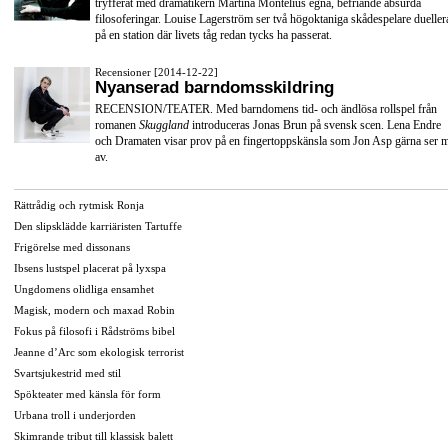
tryfferat med dramatikern Martina Montelius egna, befriande absurda
filosoferingar. Louise Lagerström ser två högoktaniga skådespelare dueller
på en station där livets tåg redan tycks ha passerat.
Recensioner [2014-12-22]
Nyanserad barndomsskildring
RECENSION/TEATER. Med barndomens tid- och ändlösa rollspel från
romanen
Skuggland
introduceras Jonas Brun på svensk scen. Lena Endre
och Dramaten visar prov på en fingertoppskänsla som Jon Asp gärna ser 
av.
Rättrådig och rytmisk Ronja
Den slipsklädde karriäristen Tartuffe
Frigörelse med dissonans
Ibsens lustspel placerat på lyxspa
Ungdomens olidliga ensamhet
Magisk, modern och maxad Robin
Fokus på filosofi i Rådströms bibel
Jeanne d’Arc som ekologisk terrorist
Svartsjukestrid med stil
Spökteater med känsla för form
Urbana troll i underjorden
Skimrande tribut till klassisk balett