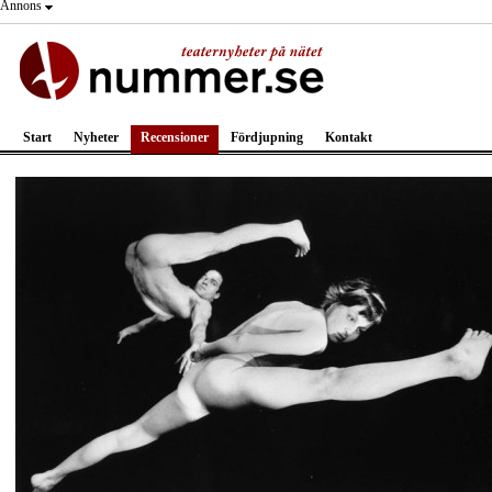
Annons
Start
Nyheter
Recensioner
Fördjupning
Kontakt