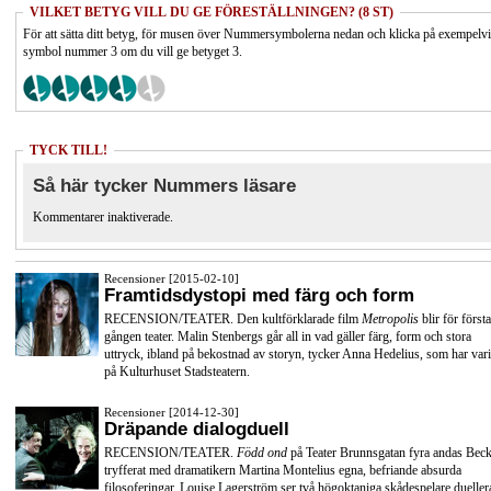
VILKET BETYG VILL DU GE FÖRESTÄLLNINGEN? (8 ST)
För att sätta ditt betyg, för musen över Nummersymbolerna nedan och klicka på exempelv
symbol nummer 3 om du vill ge betyget 3.
TYCK TILL!
Så här tycker Nummers läsare
Kommentarer inaktiverade.
Recensioner [2015-02-10]
Framtidsdystopi med färg och form
RECENSION/TEATER. Den kultförklarade film
Metropolis
blir för första
gången teater. Malin Stenbergs går all in vad gäller färg, form och stora
uttryck, ibland på bekostnad av storyn, tycker Anna Hedelius, som har vari
på Kulturhuset Stadsteatern.
Recensioner [2014-12-30]
Dräpande dialogduell
RECENSION/TEATER.
Född ond
på Teater Brunnsgatan fyra andas Beck
tryfferat med dramatikern Martina Montelius egna, befriande absurda
filosoferingar. Louise Lagerström ser två högoktaniga skådespelare dueller