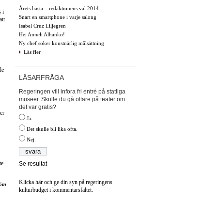
Årets bästa – redaktionens val 2014
 i
Snart en smartphone i varje salong
att
Isabel Cruz Liljegren
Hej Anneli Alhanko!
Ny chef söker konstnärlig målsättning
Läs fler
de
LÄSARFRÅGA
Regeringen vill införa fri entré på statliga
museer. Skulle du gå oftare på teater om
det var gratis?
er
Ja.
Det skulle bli lika ofta.
Nej.
te
Se resultat
Klicka här och ge din syn på regeringens
röm
kulturbudget i kommentarsfältet.