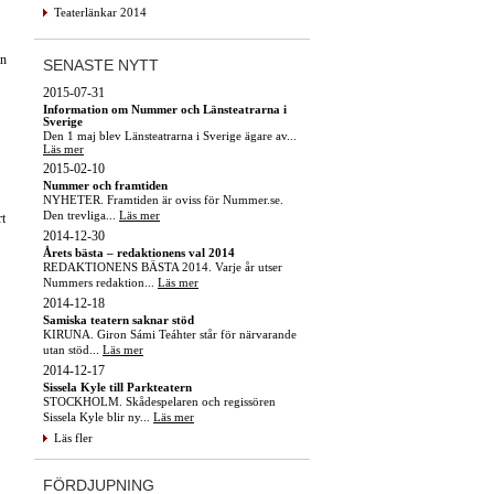
Teaterlänkar 2014
ln
SENASTE NYTT
2015-07-31
Information om Nummer och Länsteatrarna i
Sverige
Den 1 maj blev Länsteatrarna i Sverige ägare av...
Läs mer
2015-02-10
Nummer och framtiden
NYHETER. Framtiden är oviss för Nummer.se.
Den trevliga...
Läs mer
t
2014-12-30
Årets bästa – redaktionens val 2014
REDAKTIONENS BÄSTA 2014. Varje år utser
Nummers redaktion...
Läs mer
2014-12-18
Samiska teatern saknar stöd
KIRUNA. Giron Sámi Teáhter står för närvarande
utan stöd...
Läs mer
2014-12-17
Sissela Kyle till Parkteatern
STOCKHOLM. Skådespelaren och regissören
Sissela Kyle blir ny...
Läs mer
Läs fler
FÖRDJUPNING