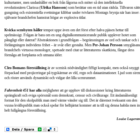
kulturtanter, men undanhåller en bok från lågorna och möter så den intellektuella
revolutionären Clarissa (
Ulrika Hansson
) som berättar om en tid utan rädsla. Tillvaron sätts
gungning och existentiella svettningar klibbar under tvivlaren Montags brynja när han inser 
självaste brandchefen hamstrat högar av explosiva titlar.
Kvicka scenbyten håller
tempot uppe även om det först efter halva pjäsen hettar till
spelmässigt. Frågan är bara om en ung digitalkommunicerande publik upplever hotet som
påtagligt eller daterat? Abstraktionen i grundfrågan – begränsningen av ord och tankar och i
förlängningen individens frihet – är svår eller gestalta. Men
Per-Johan Persson
smygläsan
brandchefs virtuosa monologer, spetsade med citat ur litteraturens skattkista, fångar dess
förmåga att fortplanta och utmana idéer.
Cleo Bomans föreställning
är av scenisk nödvändighet fiffigt kompakt, men också snyggt
förpackad med projiceringar på tygskärmar av eld, regn och dataanimationer. Ljud som siren
och röster används dynamiskt och vidgar det lilla scenrummet.
Fahrenheit 451
har alla
möjligheter att ge upphov till diskussioner kring litteraturens
sprängkraft och eviga spörsmål som demokrati, censur och civilkurage. Ett ändamålsenligt
format för den skolpublik man med värme vänder sig till. Det är däremot tveksamt om den
vuxna kvällspublik man också spelar för helhjärtat kommer att ta till sig denna habila men in
helt fullgångna föreställning.
Louise Lagerst