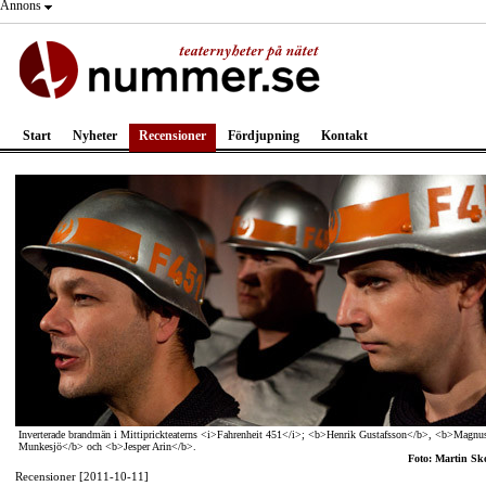
Annons
Start
Nyheter
Recensioner
Fördjupning
Kontakt
Inverterade brandmän i Mittiprickteaterns <i>Fahrenheit 451</i>; <b>Henrik Gustafsson</b>, <b>Magnu
Munkesjö</b> och <b>Jesper Arin</b>.
Foto: Martin Sk
Recensioner [2011-10-11]