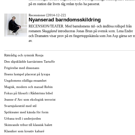
på en station där livets tåg redan tycks ha passerat.
Recensioner [2014-12-22]
Nyanserad barndomsskildring
RECENSION/TEATER. Med barndomens tid- och ändlösa rollspel från
romanen
Skuggland
introduceras Jonas Brun på svensk scen. Lena Endre
och Dramaten visar prov på en fingertoppskänsla som Jon Asp gärna ser 
av.
Rättrådig och rytmisk Ronja
Den slipsklädde karriäristen Tartuffe
Frigörelse med dissonans
Ibsens lustspel placerat på lyxspa
Ungdomens olidliga ensamhet
Magisk, modern och maxad Robin
Fokus på filosofi i Rådströms bibel
Jeanne d’Arc som ekologisk terrorist
Svartsjukestrid med stil
Spökteater med känsla för form
Urbana troll i underjorden
Skimrande tribut till klassisk balett
Klassiker som kreativ kabaré