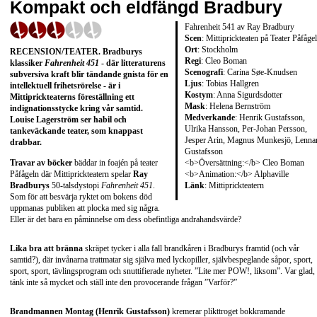
Kompakt och eldfängd Bradbury
Fahrenheit 541 av Ray Bradbury
Scen
: Mittiprickteaten på Teater Påfåge
Ort
: Stockholm
RECENSION/TEATER
.
Bradburys
Regi
: Cleo Boman
klassiker
Fahrenheit 451
- där litteraturens
Scenografi
: Carina Søe-Knudsen
subversiva kraft blir tändande gnista för en
Ljus
: Tobias Hallgren
intellektuell frihetsrörelse - är i
Kostym
: Anna Sigurdsdotter
Mittiprickteaterns föreställning ett
Mask
: Helena Bernström
indignationsstycke kring vår samtid.
Medverkande
: Henrik Gustafsson,
Louise Lagerström
ser habil och
Ulrika Hansson, Per-Johan Persson,
tankeväckande teater, som knappast
Jesper Arin, Magnus Munkesjö, Lennar
drabbar.
Gustafsson
<b>Översättning:</b> Cleo Boman
Travar av böcker
bäddar in foajén på teater
<b>Animation:</b> Alphaville
Påfågeln där Mittiprickteatern spelar
Ray
Länk
:
Mittiprickteatern
Bradburys
50-talsdystopi
Fahrenheit 451
.
Som för att besvärja ryktet om bokens död
uppmanas publiken att plocka med sig några.
Eller är det bara en påminnelse om dess obefintliga andrahandsvärde?
Lika bra att bränna
skräpet tycker i alla fall brandkåren i Bradburys framtid (och vår
samtid?), där invånarna trattmatar sig själva med lyckopiller, självbespeglande såpor, sport,
sport, sport, tävlingsprogram och snuttifierade nyheter. ”Lite mer POW!, liksom”. Var glad,
tänk inte så mycket och ställ inte den provocerande frågan ”Varför?”
Brandmannen Montag (Henrik Gustafsson)
kremerar plikttroget bokkramande