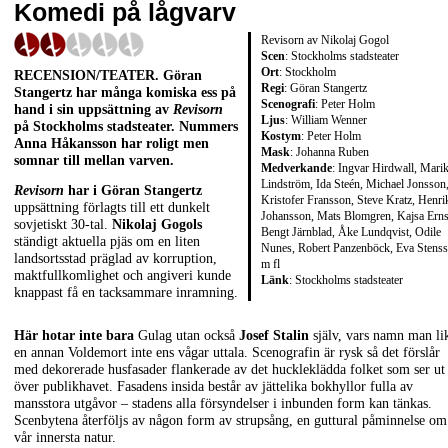
Komedi på lågvarv
Revisorn av Nikolaj Gogol
Scen
: Stockholms stadsteater
Ort
: Stockholm
RECENSION/TEATER
.
Göran
Regi
: Göran Stangertz
Stangertz
har många komiska ess på
Scenografi
: Peter Holm
hand i sin uppsättning av
Revisorn
Ljus
: William Wenner
på Stockholms stadsteater. Nummers
Kostym
: Peter Holm
Anna Håkansson
har roligt men
Mask
: Johanna Ruben
somnar till mellan varven.
Medverkande
: Ingvar Hirdwall, Mari
Lindström, Ida Steén, Michael Jonsson
Revisorn
har i Göran Stangertz
Kristofer Fransson, Steve Kratz, Henri
uppsättning förlagts till ett dunkelt
Johansson, Mats Blomgren, Kajsa Erns
sovjetiskt 30-tal.
Nikolaj Gogols
Bengt Järnblad, Åke Lundqvist, Odile
ständigt aktuella pjäs om en liten
Nunes, Robert Panzenböck, Eva Stens
landsortsstad präglad av korruption,
m fl
maktfullkomlighet och angiveri kunde
Länk
:
Stockholms stadsteater
knappast få en tacksammare inramning.
Här hotar inte bara
Gulag utan också
Josef Stalin
själv, vars namn man li
en annan Voldemort inte ens vågar uttala. Scenografin är rysk så det förslår
med dekorerade husfasader flankerade av det huckleklädda folket som ser ut
över publikhavet. Fasadens insida består av jättelika bokhyllor fulla av
mansstora utgåvor – stadens alla försyndelser i inbunden form kan tänkas.
Scenbytena återföljs av någon form av strupsång, en guttural påminnelse om
vår innersta natur.