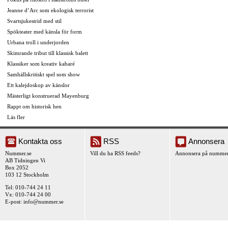
Jeanne d’Arc som ekologisk terrorist
Svartsjukestrid med stil
Spökteater med känsla för form
Urbana troll i underjorden
Skimrande tribut till klassisk balett
Klassiker som kreativ kabaré
Samhällskritiskt spel som show
Ett kalejdoskop av känslor
Mästerligt konstruerad Mayenburg
Rappt om historisk hen
Läs fler
Kontakta oss
RSS
Annonsera
Nummer.se
Vill du ha RSS feeds?
Annonsera på nummer
AB Tidningen Vi
Box 2052
103 12 Stockholm
Tel: 010-744 24 11
Vx: 010-744 24 00
E-post:
info@nummer.se