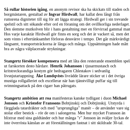
Så rullar historien igång
, en anonym revisor ska ha skickats till staden och
borgmästaren, gestaltad av
Ingvar Hirdwall
, har kallat dess långt från
rumsrena digniteter till sig för att lägga strategi. Hirdwall ger i sin trevande
spelstil och sitt sökande efter ord en föraning om det ovillkorliga nederlaget.
Den slemme mutkolven blir i hans gestaltning mer en förvirrad gammal man
Hos varje karaktär Hirdwall gör finns en sorg och det är vackert så, men det
som vinns i eftertänksamhet förloras dessvärre i tempo. Det går märkvärdigt
långsamt, transportsträckorna är långa och många. Uppsättningen hade mått
bra av några välplacerade strykningar.
Stangertz försöker kompensera
med att låta den resterande ensemblen spel
ut farskorten desto hårdare.
Henrik Johansson
i tjusarmustasch och
kritstrecksrandiga kostym gör bedragaren Chlestakov i sedvanlig
livsnjutartappning.
Åke Lundqvists
livrädde lärare sticker ut i det övriga
mustiga rollgalleriet och excellerar när han tjänstvilligt puffar sig till
svimningsattack på den cigarr han påtrugats.
Stangertz ambition att roa
manifesteras kanske tydligast i duon
Michael
Jonsson
och
Kristofer Franssons
Bobtjinskij och Dobtjinskij. Utstyrda i
färgglada tatardräkter och med ”ursprungliga” manér – de använder vare sig
stolar eller bestick – rör de om i salongerna. Men hur mycket Fransson än
blixtrar med sina guldtänder och hur många ”r” Jonsson än sväljer lyckas de
inte överrösta känslan av att föreställningen fastnat i sitt skildrade 30-tal.