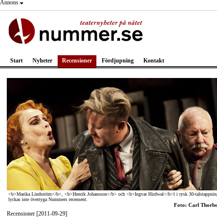
Annons
Start
Nyheter
Recensioner
Fördjupning
Kontakt
<b>Marika Lindström</b>, <b>Henrik Johansson</b> och <b>Ingvar Hirdwal</b>l i rysk 30-talstappnin
lyckas inte övertyga Nummers recensent.
Foto: Carl Thorb
Recensioner [2011-09-29]