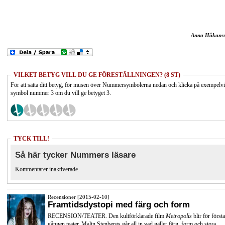
Anna Håkans
VILKET BETYG VILL DU GE FÖRESTÄLLNINGEN? (8 ST)
För att sätta ditt betyg, för musen över Nummersymbolerna nedan och klicka på exempelv
symbol nummer 3 om du vill ge betyget 3.
TYCK TILL!
Så här tycker Nummers läsare
Kommentarer inaktiverade.
Recensioner [2015-02-10]
Framtidsdystopi med färg och form
RECENSION/TEATER. Den kultförklarade film
Metropolis
blir för första
gången teater. Malin Stenbergs går all in vad gäller färg, form och stora