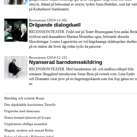
uttryck, ibland på bekostnad av storyn, tycker Anna Hedelius, som har vari
på Kulturhuset Stadsteatern.
Recensioner [2014-12-30]
Dräpande dialogduell
RECENSION/TEATER.
Född ond
på Teater Brunnsgatan fyra andas Beck
tryfferat med dramatikern Martina Montelius egna, befriande absurda
filosoferingar. Louise Lagerström ser två högoktaniga skådespelare dueller
på en station där livets tåg redan tycks ha passerat.
Recensioner [2014-12-22]
Nyanserad barndomsskildring
RECENSION/TEATER. Med barndomens tid- och ändlösa rollspel från
romanen
Skuggland
introduceras Jonas Brun på svensk scen. Lena Endre
och Dramaten visar prov på en fingertoppskänsla som Jon Asp gärna ser 
av.
Rättrådig och rytmisk Ronja
Den slipsklädde karriäristen Tartuffe
Frigörelse med dissonans
Ibsens lustspel placerat på lyxspa
Ungdomens olidliga ensamhet
Magisk, modern och maxad Robin
Fokus på filosofi i Rådströms bibel