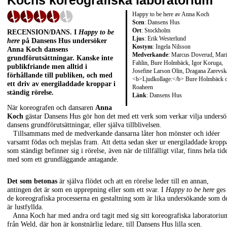
Kochs koreografiska laboratorium
Happy to be here av Anna Koch
Scen
: Dansens Hus
Ort
: Stockholm
RECENSION/DANS
. I
Happy to be
Ljus
: Erik Westerlund
here
på Dansens Hus undersöker
Kostym
: Ingela Nilsson
Anna Koch
dansens
Medverkande
: Marcus Doverud, Mari
grundförutsättningar. Kanske inte
Fahlin, Bure Holmbäck, Igor Koruga,
publikfriande men alltid i
Josefine Larson Olin, Dragana Zarevsk
förhållande till publiken, och med
<b>Ljudkollage:</b> Bure Holmbäck 
ett driv av energiladdade kroppar i
Roaheen
ständig rörelse.
Länk
:
Dansens Hus
När koreografen och dansaren
Anna
Koch
gästar Dansens Hus gör hon det med ett verk som verkar vilja unders
dansens grundförutsättningar, eller själva tillblivelsen.
Tillsammans med de medverkande dansarna låter hon mönster och idéer
varsamt födas och mejslas fram. Att detta sedan sker ur energiladdade kropp
som ständigt befinner sig i rörelse, även när de tillfälligt vilar, finns hela tid
med som ett grundläggande antagande.
Det som betonas
är själva flödet och att en rörelse leder till en annan,
antingen det är som en upprepning eller som ett svar. I
Happy to be here
ges
de koreografiska processerna en gestaltning som är lika undersökande som d
är lustfyllda.
Anna Koch har med andra ord tagit med sig sitt koreografiska laboratoriu
från
Weld
, där hon är konstnärlig ledare, till Dansens Hus lilla scen.