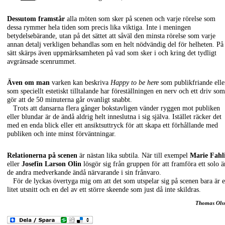
Dessutom framstår
alla möten som sker på scenen och varje rörelse som
dessa rymmer hela tiden som precis lika viktiga. Inte i meningen
betydelsebärande, utan på det sättet att såväl den minsta rörelse som varje
annan detalj verkligen behandlas som en helt nödvändig del för helheten. På
sätt skärps även uppmärksamheten på vad som sker i och kring det tydligt
avgränsade scenrummet.
Även om man
varken kan beskriva
Happy to be here
som publikfriande elle
som speciellt estetiskt tilltalande har föreställningen en nerv och ett driv som
gör att de 50 minuterna går ovanligt snabbt.
Trots att dansarna flera gånger bokstavligen vänder ryggen mot publiken
eller blundar är de ändå aldrig helt inneslutna i sig själva. Istället räcker det
med en enda blick eller ett ansiktsuttryck för att skapa ett förhållande med
publiken och inte minst förväntningar.
Relationerna på scenen
är nästan lika subtila. När till exempel
Marie Fahl
eller
Josefin Larson Olin
lösgör sig från gruppen för att framföra ett solo ä
de andra medverkande ändå närvarande i sin frånvaro.
För de lyckas övertyga mig om att det som utspelar sig på scenen bara är e
litet utsnitt och en del av ett större skeende som just då inte skildras.
Thomas Ols