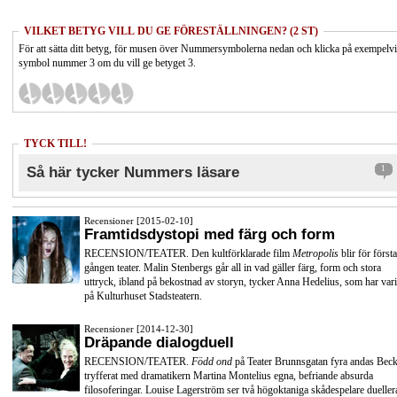
VILKET BETYG VILL DU GE FÖRESTÄLLNINGEN? (2 ST)
För att sätta ditt betyg, för musen över Nummersymbolerna nedan och klicka på exempelv
symbol nummer 3 om du vill ge betyget 3.
TYCK TILL!
Så här tycker Nummers läsare
1
Recensioner [2015-02-10]
Framtidsdystopi med färg och form
RECENSION/TEATER. Den kultförklarade film
Metropolis
blir för första
gången teater. Malin Stenbergs går all in vad gäller färg, form och stora
uttryck, ibland på bekostnad av storyn, tycker Anna Hedelius, som har vari
på Kulturhuset Stadsteatern.
Recensioner [2014-12-30]
Dräpande dialogduell
RECENSION/TEATER.
Född ond
på Teater Brunnsgatan fyra andas Beck
tryfferat med dramatikern Martina Montelius egna, befriande absurda
filosoferingar. Louise Lagerström ser två högoktaniga skådespelare dueller