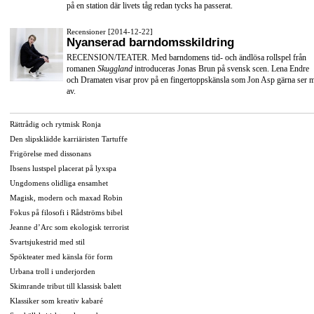
på en station där livets tåg redan tycks ha passerat.
Recensioner [2014-12-22]
Nyanserad barndomsskildring
RECENSION/TEATER. Med barndomens tid- och ändlösa rollspel från
romanen
Skuggland
introduceras Jonas Brun på svensk scen. Lena Endre
och Dramaten visar prov på en fingertoppskänsla som Jon Asp gärna ser 
av.
Rättrådig och rytmisk Ronja
Den slipsklädde karriäristen Tartuffe
Frigörelse med dissonans
Ibsens lustspel placerat på lyxspa
Ungdomens olidliga ensamhet
Magisk, modern och maxad Robin
Fokus på filosofi i Rådströms bibel
Jeanne d’Arc som ekologisk terrorist
Svartsjukestrid med stil
Spökteater med känsla för form
Urbana troll i underjorden
Skimrande tribut till klassisk balett
Klassiker som kreativ kabaré