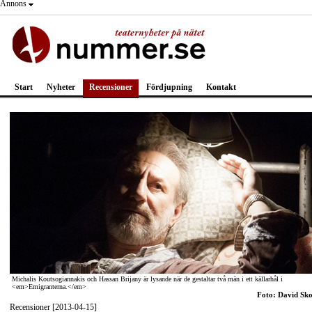
Annons
Start
Nyheter
Recensioner
Fördjupning
Kontakt
Michalis Koutsogiannakis och Hassan Brijany är lysande när de gestaltar två män i ett källarhål i
<em>Emigranterna.</em>
Foto: David Sk
Recensioner [2013-04-15]