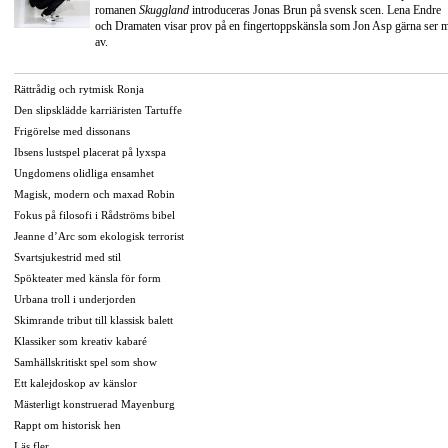
romanen
Skuggland
introduceras Jonas Brun på svensk scen. Lena Endre
och Dramaten visar prov på en fingertoppskänsla som Jon Asp gärna ser 
av.
Rättrådig och rytmisk Ronja
Den slipsklädde karriäristen Tartuffe
Frigörelse med dissonans
Ibsens lustspel placerat på lyxspa
Ungdomens olidliga ensamhet
Magisk, modern och maxad Robin
Fokus på filosofi i Rådströms bibel
Jeanne d’Arc som ekologisk terrorist
Svartsjukestrid med stil
Spökteater med känsla för form
Urbana troll i underjorden
Skimrande tribut till klassisk balett
Klassiker som kreativ kabaré
Samhällskritiskt spel som show
Ett kalejdoskop av känslor
Mästerligt konstruerad Mayenburg
Rappt om historisk hen
Läs fler