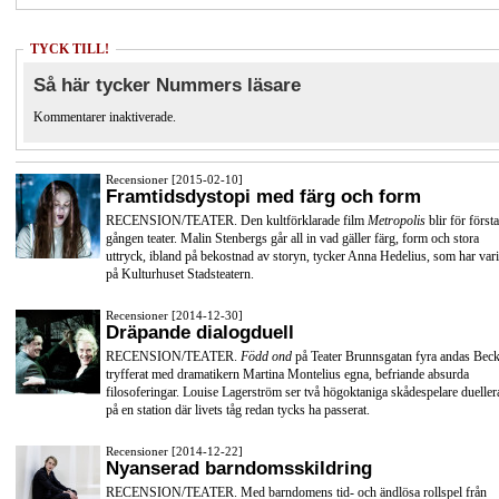
TYCK TILL!
Så här tycker Nummers läsare
Kommentarer inaktiverade.
Recensioner [2015-02-10]
Framtidsdystopi med färg och form
RECENSION/TEATER. Den kultförklarade film
Metropolis
blir för första
gången teater. Malin Stenbergs går all in vad gäller färg, form och stora
uttryck, ibland på bekostnad av storyn, tycker Anna Hedelius, som har vari
på Kulturhuset Stadsteatern.
Recensioner [2014-12-30]
Dräpande dialogduell
RECENSION/TEATER.
Född ond
på Teater Brunnsgatan fyra andas Beck
tryfferat med dramatikern Martina Montelius egna, befriande absurda
filosoferingar. Louise Lagerström ser två högoktaniga skådespelare dueller
på en station där livets tåg redan tycks ha passerat.
Recensioner [2014-12-22]
Nyanserad barndomsskildring
RECENSION/TEATER. Med barndomens tid- och ändlösa rollspel från