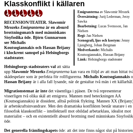
Klasskonflikt i källaren
Emigranterna
av Slawomir Mrozek
Översättning:
Jurij Lederman, Jerzy
Sawka
RECENSION/TEATER. Slawomir
Bearbetning:
Lucas Svensson, Jan
Mrozeks
Emigranterna
är en absurd
Nielsen
brottningsmatch med människans
Regi:
Jan Nielsen
Sisyfoslika öde. Björn Gunnarsson
Scenografi, ljus och kostym:
Jenny
ser Michalis
Ljungberg, Johan Bergman
Koutsogiannakis och Hassan Brijany
Medverkande:
Michalis
i klockrent samspel på Helsingborgs
Koutsogiannakis, Hassan Brijany
stadsteater.
Länk:
Helsingborgs stadsteater
Helsingborgs stadsteaters val
att sätta
upp
Slawomir Mrozeks
Emigranterna
kan vara en följd av att man hittat tv
skådespelare som är perfekta för rollfigurerna.
Michalis Koutsogiannakis
o
Hassan Brijany
är i alla fall lysande, när de gestaltar två män i ett källarhål
Migrationstemat är inte
det väsentliga i pjäsen. De två representerar
visserligen två olika skäl att emigrera. Mannen med beteckningen AA
(Koutsogiannakis) är dissident, alltså politisk flykting. Mannen XX (Brijany
är arbetskraftsinvandrare. Men den dramatiska konflikten består snarare i en
filosofisk klasskonflikt – intellektuell mot obildad arbetarklass, idealist mot
materialist – och en existentiellt absurd brottning med människans Sisyfosli
öde.
Det generella främlingskapets
öde: att det inte finns något slut på historien