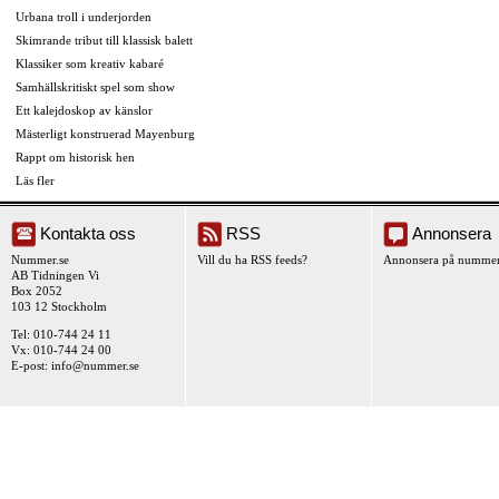
Urbana troll i underjorden
Skimrande tribut till klassisk balett
Klassiker som kreativ kabaré
Samhällskritiskt spel som show
Ett kalejdoskop av känslor
Mästerligt konstruerad Mayenburg
Rappt om historisk hen
Läs fler
Kontakta oss
RSS
Annonsera
Nummer.se
Vill du ha RSS feeds?
Annonsera på nummer
AB Tidningen Vi
Box 2052
103 12 Stockholm
Tel: 010-744 24 11
Vx: 010-744 24 00
E-post:
info@nummer.se