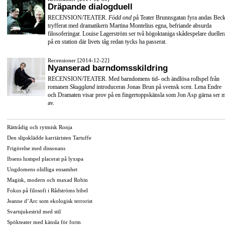
Dräpande dialogduell
RECENSION/TEATER.
Född ond
på Teater Brunnsgatan fyra andas Beck
tryfferat med dramatikern Martina Montelius egna, befriande absurda
filosoferingar. Louise Lagerström ser två högoktaniga skådespelare dueller
på en station där livets tåg redan tycks ha passerat.
Recensioner [2014-12-22]
Nyanserad barndomsskildring
RECENSION/TEATER. Med barndomens tid- och ändlösa rollspel från
romanen
Skuggland
introduceras Jonas Brun på svensk scen. Lena Endre
och Dramaten visar prov på en fingertoppskänsla som Jon Asp gärna ser 
av.
Rättrådig och rytmisk Ronja
Den slipsklädde karriäristen Tartuffe
Frigörelse med dissonans
Ibsens lustspel placerat på lyxspa
Ungdomens olidliga ensamhet
Magisk, modern och maxad Robin
Fokus på filosofi i Rådströms bibel
Jeanne d’Arc som ekologisk terrorist
Svartsjukestrid med stil
Spökteater med känsla för form