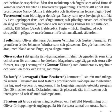
och befriande respektlöst. Men den maktkamp och ångest som också finns d
kommer snabbt till ytan i Dalateaterns uppsättning. Framför allt är det den
prostituerade Nancy (
Anna Fahlstedt
) och ficktjuvarnas ledare Fagin (
Joel
Torstensson
) som blottlägger det såriga. Nancy, som nyss lovsjungit sitt fria
liv i ett uppsluppet dans- och sångnummer, står plötsligt ensam och oförställ
en sång om fångenskap, beroende och motstridiga känslor till sin kille och
hallick, Bill Sikes (
Jakob Fahlstedt
). Fagin – fräck, långfingrad och
skrupelfri – plågas av mardrömmar inför sin annalkande ålderdom.
I rollen som
Oliver alternerar
Johannes Winther
och Gustav Fernquist. På
premiären är det Johannes Winther som står på scenen. Det gör han med den
äran, med bland annat långa, egna sångnummer.
Oliver
spelas i
det gamla järnvägsmagasinet i Falun. Byggnaden är som klip
och skuren för att rama in berättelsen. Magasinets tegelväggar och stora väl
fönster, tas upp i scenografin (
Gunnar Ekman
) som domineras av tegelmur
och valv i en mörk och ruffig gatumiljö.
En fartfylld koreografi
(
Hans Braskered
) kommer till sin rätt med många
på scenen. Tillsammans med teaterns professionella skådespelare medverkar
två lag, med vardera tio ungdomar, från Lugnetgymnasiets estetiska program
Den 30 musiker starka Dalasinfoniettan är placerade tätt intill scenen och
interagerar då och då med skådespelarna.
Förutom att bjuda
på en mångfacetterad och fartfylld föreställning blir
Oliver förhoppningsvis utgångspunkt för fortsatta samtal om utsatta barn.