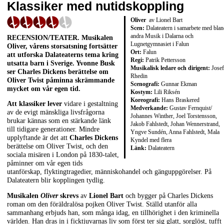
Klassiker med nutidskoppling
Oliver
av Lionel Bart
Scen:
Dalateatern i samarbete med bla
andra Musik i Dalarna och
RECENSION/TEATER. Musikalen
Lugnetgymnasiet i Falun
Oliver, vårens storsatsning fortsätter
Ort:
Falun
att utforska Dalateaterns tema kring
Regi:
Patrik Pettersson
utsatta barn i Sverige. Yvonne Busk
Musikalisk ledare och dirigent:
Josef
ser Charles Dickens berättelse om
Rhedin
Oliver Twist påminna skrämmande
Scenografi:
Gunnar Ekman
mycket om vår egen tid.
Kostym:
Lili Riksén
Koreografi:
Hans Braskered
Att klassiker lever
vidare i gestaltning
Medverkande:
Gustav Fernquist/
av de evigt mänskliga livsfrågorna
Johannes Winther, Joel Torstensson,
brukar kännas som en stärkande länk
Jakob Fahlstedt, Johan Wennerstrand,
till tidigare generationer. Mindre
Yngve Sundén, Anna Fahlstedt, Mala
upplyftande är det att
Charles Dickens
Kyndel med flera
berättelse om Oliver Twist, och den
Länk:
Dalateatern
sociala misären i London på 1830-talet,
påminner om vår egen tids
utanförskap, flyktingtragedier, människohandel och gänguppgörelser. På
Dalateatern blir kopplingen tydlig.
Musikalen
Oliver
skrevs
av
Lionel Bart
och bygger på Charles Dickens
roman om den föräldralösa pojken Oliver Twist. Ställd utanför alla
sammanhang erbjuds han, som många idag, en tillhörighet i den kriminella
världen. Han dras in i ficktjuvarnas liv som först ter sig glatt, sorglöst, tufft