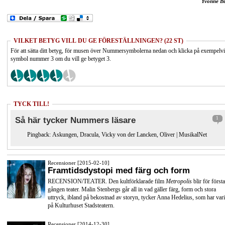
Yvonne B
VILKET BETYG VILL DU GE FÖRESTÄLLNINGEN? (22 ST)
För att sätta ditt betyg, för musen över Nummersymbolerna nedan och klicka på exempelv
symbol nummer 3 om du vill ge betyget 3.
TYCK TILL!
Så här tycker Nummers läsare
1
Pingback:
Askungen, Dracula, Vicky von der Lancken, Oliver | MusikalNet
Recensioner [2015-02-10]
Framtidsdystopi med färg och form
RECENSION/TEATER. Den kultförklarade film
Metropolis
blir för första
gången teater. Malin Stenbergs går all in vad gäller färg, form och stora
uttryck, ibland på bekostnad av storyn, tycker Anna Hedelius, som har vari
på Kulturhuset Stadsteatern.
Recensioner [2014-12-30]