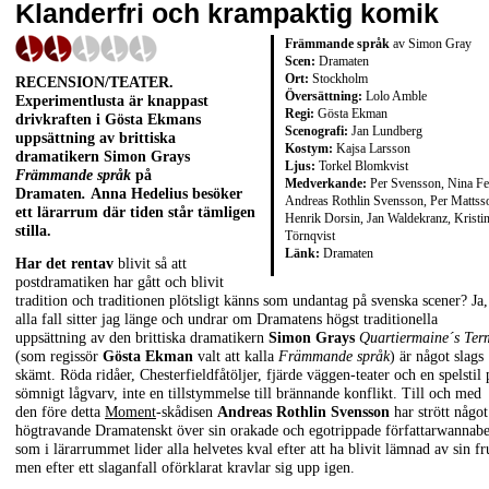
Klanderfri och krampaktig komik
Främmande språk
av Simon Gray
Scen:
Dramaten
Ort:
Stockholm
RECENSION/TEATER.
Översättning:
Lolo Amble
Experimentlusta är knappast
Regi:
Gösta Ekman
drivkraften i Gösta Ekmans
Scenografi:
Jan Lundberg
uppsättning av brittiska
Kostym:
Kajsa Larsson
dramatikern Simon Grays
Ljus:
Torkel Blomkvist
Främmande språk
på
Medverkande:
Per Svensson, Nina Fe
Dramaten
.
Anna Hedelius besöker
Andreas Rothlin Svensson, Per Mattss
ett lärarrum där tiden står tämligen
Henrik Dorsin, Jan Waldekranz, Kristi
stilla.
Törnqvist
Länk:
Dramaten
Har det rentav
blivit så att
postdramatiken har gått och blivit
tradition och traditionen plötsligt känns som undantag på svenska scener? Ja,
alla fall sitter jag länge och undrar om Dramatens högst traditionella
uppsättning av den brittiska dramatikern
Simon Grays
Quartiermaine´s Ter
(som regissör
Gösta Ekman
valt att kalla
Främmande språk
) är något slags
skämt. Röda ridåer, Chesterfieldfåtöljer, fjärde väggen-teater och en spelstil 
sömnigt lågvarv, inte en tillstymmelse till brännande konflikt. Till och med
den före detta
Moment
-skådisen
Andreas Rothlin Svensson
har strött något
högtravande Dramatenskt över sin orakade och egotrippade författarwannabe
som i lärarrummet lider alla helvetes kval efter att ha blivit lämnad av sin fr
men efter ett slaganfall oförklarat kravlar sig upp igen.