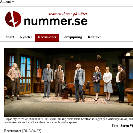
Annons
Start
Nyheter
Recensioner
Fördjupning
Kontakt
<span style="color: #000000;">En</span> ömklig skara lärare befolkar kollegiet på Cambridgeskolan, so
undervisar elever från all världens hörn i det brittiska språket.
Foto: Sören Vi
Recensioner [2013-04-22]