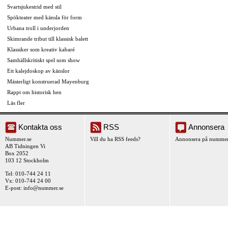
Svartsjukestrid med stil
Spökteater med känsla för form
Urbana troll i underjorden
Skimrande tribut till klassisk balett
Klassiker som kreativ kabaré
Samhällskritiskt spel som show
Ett kalejdoskop av känslor
Mästerligt konstruerad Mayenburg
Rappt om historisk hen
Läs fler
Kontakta oss
RSS
Annonsera
Nummer.se
Vill du ha RSS feeds?
Annonsera på nummer
AB Tidningen Vi
Box 2052
103 12 Stockholm
Tel: 010-744 24 11
Vx: 010-744 24 00
E-post:
info@nummer.se