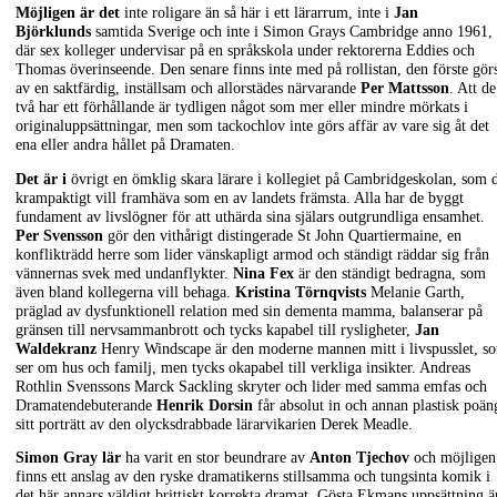
Möjligen är det
inte roligare än så här i ett lärarrum, inte i
Jan
Björklunds
samtida Sverige och inte i Simon Grays Cambridge anno 1961,
där sex kolleger undervisar på en språkskola under rektorerna Eddies och
Thomas överinseende. Den senare finns inte med på rollistan, den förste gör
av en saktfärdig, inställsam och allorstädes närvarande
Per Mattsson
. Att de
två har ett förhållande är tydligen något som mer eller mindre mörkats i
originaluppsättningar, men som tackochlov inte görs affär av vare sig åt det
ena eller andra hållet på Dramaten.
Det är i
övrigt en ömklig skara lärare i kollegiet på Cambridgeskolan, som 
krampaktigt vill framhäva som en av landets främsta. Alla har de byggt
fundament av livslögner för att uthärda sina själars outgrundliga ensamhet.
Per Svensson
gör den vithårigt distingerade St John Quartiermaine, en
konflikträdd herre som lider vänskapligt armod och ständigt räddar sig från
vännernas svek med undanflykter.
Nina Fex
är den ständigt bedragna, som
även bland kollegerna vill behaga.
Kristina Törnqvists
Melanie Garth,
präglad av dysfunktionell relation med sin dementa mamma, balanserar på
gränsen till nervsammanbrott och tycks kapabel till rysligheter,
Jan
Waldekranz
Henry Windscape är den moderne mannen mitt i livspusslet, s
ser om hus och familj, men tycks okapabel till verkliga insikter. Andreas
Rothlin Svenssons Marck Sackling skryter och lider med samma emfas och
Dramatendebuterande
Henrik Dorsin
får absolut in och annan plastisk poän
sitt porträtt av den olycksdrabbade lärarvikarien Derek Meadle.
Simon Gray lär
ha varit en stor beundrare av
Anton Tjechov
och möjligen
finns ett anslag av den ryske dramatikerns stillsamma och tungsinta komik i
det här annars väldigt brittiskt korrekta dramat. Gösta Ekmans uppsättning ä