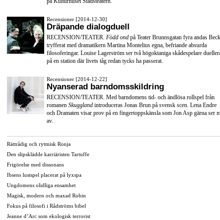
på Kulturhuset Stadsteatern.
Recensioner [2014-12-30]
Dräpande dialogduell
RECENSION/TEATER.
Född ond
på Teater Brunnsgatan fyra andas Beck
tryfferat med dramatikern Martina Montelius egna, befriande absurda
filosoferingar. Louise Lagerström ser två högoktaniga skådespelare dueller
på en station där livets tåg redan tycks ha passerat.
Recensioner [2014-12-22]
Nyanserad barndomsskildring
RECENSION/TEATER. Med barndomens tid- och ändlösa rollspel från
romanen
Skuggland
introduceras Jonas Brun på svensk scen. Lena Endre
och Dramaten visar prov på en fingertoppskänsla som Jon Asp gärna ser 
av.
Rättrådig och rytmisk Ronja
Den slipsklädde karriäristen Tartuffe
Frigörelse med dissonans
Ibsens lustspel placerat på lyxspa
Ungdomens olidliga ensamhet
Magisk, modern och maxad Robin
Fokus på filosofi i Rådströms bibel
Jeanne d’Arc som ekologisk terrorist