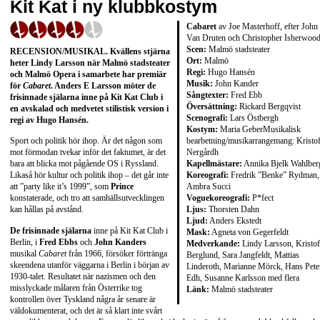
Kit Kat i ny klubbkostym
Cabaret
av Joe Masterhoff, efter John
Van Druten och Christopher Isherwoo
Scen:
Malmö stadsteater
RECENSION/MUSIKAL. Kvällens stjärna
Ort:
Malmö
heter Lindy Larsson när Malmö stadsteater
Regi:
Hugo Hansén
och Malmö Opera i samarbete har premiär
Musik:
John Kander
för
Cabaret
. Anders E Larsson möter de
Sångtexter:
Fred Ebb
frisinnade själarna inne på Kit Kat Club i
Översättning:
Rickard Bergqvist
en avskalad och medvetet stilistisk version i
Scenografi:
Lars Östbergh
regi av Hugo Hansén.
Kostym:
Maria GeberMusikalisk
bearbetning/musikarrangemang: Kristof
Sport och politik hör ihop. Är det någon som
Nergårdh
mot förmodan tvekar inför det faktumet, är det
Kapellmästare:
Annika Bjelk Wahlber
bara att blicka mot pågående OS i Ryssland.
Koreografi:
Fredrik ”Benke” Rydman,
Likaså hör kultur och politik ihop – det går inte
Ambra Succi
att ”party like it’s 1999”, som
Prince
Voguekoreografi:
P*fect
konstaterade, och tro att samhällsutvecklingen
Ljus:
Thorsten Dahn
kan hållas på avstånd.
Ljud:
Anders Ekstedt
De frisinnade själarna
inne på Kit Kat Club i
Mask:
Agneta von Gegerfeldt
Berlin, i
Fred Ebbs
och
John Kanders
Medverkande:
Lindy Larsson, Kristof
musikal
Cabaret
från 1966, försöker förtränga
Berglund, Sara Jangfeldt, Mattias
skeendena utanför väggarna i Berlin i början av
Linderoth, Marianne Mörck, Hans Pete
1930-talet. Resultatet när nazismen och den
Edh, Susanne Karlsson med flera
misslyckade målaren från Österrike tog
Länk:
Malmö stadsteater
kontrollen över Tyskland några år senare är
väldokumenterat, och det är så klart inte svårt