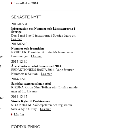
Teaterlänkar 2014
d
SENASTE NYTT
2015-07-31
Information om Nummer och Länsteatrarna i
Sverige
Den 1 maj blev Länsteatrarna i Sverige ägare av...
Läs mer
2015-02-10
Nummer och framtiden
NYHETER. Framtiden är oviss för Nummer.se.
Den trevliga...
Läs mer
er
2014-12-30
g
Årets bästa – redaktionens val 2014
REDAKTIONENS BÄSTA 2014. Varje år utser
Nummers redaktion...
Läs mer
2014-12-18
Samiska teatern saknar stöd
KIRUNA. Giron Sámi Teáhter står för närvarande
utan stöd...
Läs mer
2014-12-17
fer
Sissela Kyle till Parkteatern
STOCKHOLM. Skådespelaren och regissören
r
Sissela Kyle blir ny...
Läs mer
Läs fler
FÖRDJUPNING