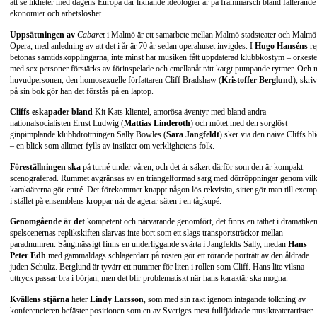
att se likheter med dagens Europa där liknande ideologier är på frammarsch bland fallerande
ekonomier och arbetslöshet.
Uppsättningen av
Cabaret
i Malmö är ett samarbete mellan Malmö stadsteater och Malmö
Opera, med anledning av att det i år är 70 år sedan operahuset invigdes. I
Hugo Hanséns
re
betonas samtidskopplingarna, inte minst har musiken fått uppdaterad klubbkostym – orkest
med sex personer förstärks av förinspelade och emellanåt rätt kargt pumpande rytmer. Och 
huvudpersonen, den homosexuelle författaren Cliff Bradshaw (
Kristoffer Berglund
), skri
på sin bok gör han det förstås på en laptop.
Cliffs eskapader bland
Kit Kats klientel, amorösa äventyr med bland andra
nationalsocialisten Ernst Ludwig (
Mattias Linderoth
) och mötet med den sorglöst
ginpimplande klubbdrottningen Sally Bowles (
Sara Jangfeldt
) sker via den naive Cliffs bl
– en blick som alltmer fylls av insikter om verklighetens folk.
Föreställningen ska
på turné under våren, och det är säkert därför som den är kompakt
scenograferad. Rummet avgränsas av en triangelformad sarg med dörröppningar genom vil
karaktärerna gör entré. Det förekommer knappt någon lös rekvisita, sitter gör man till exemp
i stället på ensemblens kroppar när de agerar säten i en tågkupé.
Genomgående är det
kompetent och närvarande genomfört, det finns en täthet i dramatike
spelscenernas replikskiften slarvas inte bort som ett slags transportsträckor mellan
paradnumren. Sångmässigt finns en underliggande svärta i Jangfeldts Sally, medan
Hans
Peter Edh
med gammaldags schlagerdarr på rösten gör ett rörande porträtt av den åldrade
juden Schultz. Berglund är tyvärr ett nummer för liten i rollen som Cliff. Hans lite vilsna
uttryck passar bra i början, men det blir problematiskt när hans karaktär ska mogna.
Kvällens stjärna
heter
Lindy Larsson
, som med sin rakt igenom intagande tolkning av
konferencieren befäster positionen som en av Sveriges mest fullfjädrade musikteaterartister.