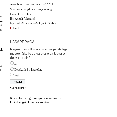
Årets bästa – redaktionens val 2014
Snart en smartphone i varje salong
Isabel Cruz Liljegren
gi
Hej Anneli Alhanko!
ern
Ny chef söker konstnärlig målsättning
när
Läs fler
ver
LÄSARFRÅGA
Regeringen vill införa fri entré på statliga
ick
museer. Skulle du gå oftare på teater om
det var gratis?
Ja.
ka
Det skulle bli lika ofta.
el
Nej.
n –
Se resultat
Klicka här och ge din syn på regeringens
kulturbudget i kommentarsfältet.