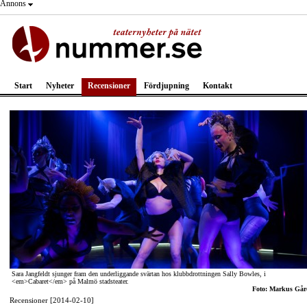
Annons
Start
Nyheter
Recensioner
Fördjupning
Kontakt
Sara Jangfeldt sjunger fram den underliggande svärtan hos klubbdrottningen Sally Bowles, i
<em>Cabaret</em> på Malmö stadsteater.
Foto: Markus Går
Recensioner [2014-02-10]