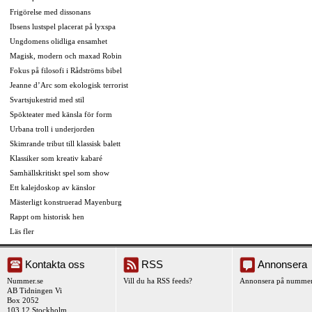
Frigörelse med dissonans
Ibsens lustspel placerat på lyxspa
Ungdomens olidliga ensamhet
Magisk, modern och maxad Robin
Fokus på filosofi i Rådströms bibel
Jeanne d’Arc som ekologisk terrorist
Svartsjukestrid med stil
Spökteater med känsla för form
Urbana troll i underjorden
Skimrande tribut till klassisk balett
Klassiker som kreativ kabaré
Samhällskritiskt spel som show
Ett kalejdoskop av känslor
Mästerligt konstruerad Mayenburg
Rappt om historisk hen
Läs fler
Kontakta oss
RSS
Annonsera
Nummer.se
Vill du ha RSS feeds?
Annonsera på nummer
AB Tidningen Vi
Box 2052
103 12 Stockholm