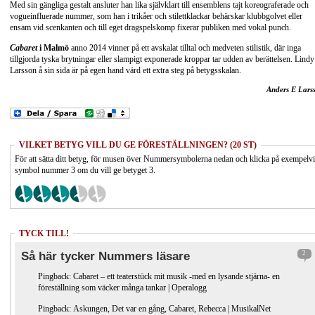
Med sin gängliga gestalt ansluter han lika självklart till ensemblens tajt koreograferade och
vogueinfluerade nummer, som han i trikåer och stilettklackar behärskar klubbgolvet eller
ensam vid scenkanten och till eget dragspelskomp fixerar publiken med vokal punch.
Cabaret
i Malmö
anno 2014 vinner på ett avskalat tilltal och medveten stilistik, där inga
tillgjorda tyska brytningar eller slampigt exponerade kroppar tar udden av berättelsen. Lindy
Larsson å sin sida är på egen hand värd ett extra steg på betygsskalan.
Anders E Lars
VILKET BETYG VILL DU GE FÖRESTÄLLNINGEN? (20 ST)
För att sätta ditt betyg, för musen över Nummersymbolerna nedan och klicka på exempelv
symbol nummer 3 om du vill ge betyget 3.
TYCK TILL!
Så här tycker Nummers läsare
2
Pingback:
Cabaret – ett teaterstück mit musik -med en lysande stjärna- en
föreställning som väcker många tankar | Operalogg
Pingback:
Askungen, Det var en gång, Cabaret, Rebecca | MusikalNet