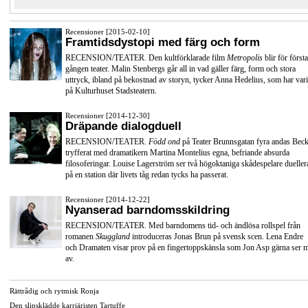
Recensioner [2015-02-10]
Framtidsdystopi med färg och form
RECENSION/TEATER. Den kultförklarade film
Metropolis
blir för första
gången teater. Malin Stenbergs går all in vad gäller färg, form och stora
uttryck, ibland på bekostnad av storyn, tycker Anna Hedelius, som har vari
på Kulturhuset Stadsteatern.
Recensioner [2014-12-30]
Dräpande dialogduell
RECENSION/TEATER.
Född ond
på Teater Brunnsgatan fyra andas Beck
tryfferat med dramatikern Martina Montelius egna, befriande absurda
filosoferingar. Louise Lagerström ser två högoktaniga skådespelare dueller
på en station där livets tåg redan tycks ha passerat.
Recensioner [2014-12-22]
Nyanserad barndomsskildring
RECENSION/TEATER. Med barndomens tid- och ändlösa rollspel från
romanen
Skuggland
introduceras Jonas Brun på svensk scen. Lena Endre
och Dramaten visar prov på en fingertoppskänsla som Jon Asp gärna ser 
av.
Rättrådig och rytmisk Ronja
Den slipsklädde karriäristen Tartuffe