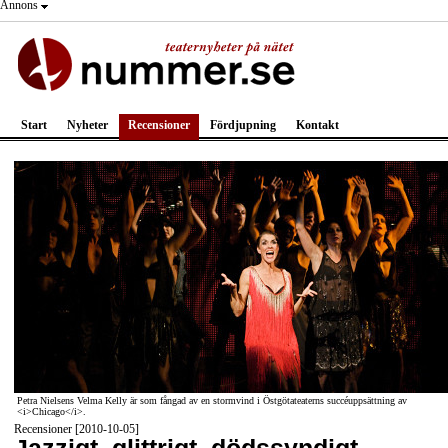
Annons
Start
Nyheter
Recensioner
Fördjupning
Kontakt
Petra Nielsens Velma Kelly är som fångad av en stormvind i Östgötateaterns succéuppsättning av
<i>Chicago</i>.
Recensioner [2010-10-05]