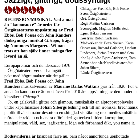
Jazzigt, glittrigt, dödssyndigt
Chicago av Fred Ebb, Bob Fosse
Scen
: Östgötateatern
Ort
: Östergötland
RECENSION/MUSIKAL
. Vad annat
Regi
: Mattias Carlsson
än "kanonsuccé" är ordet för
Scenografi
: Magnus Möllerstedt
Östgötateaterns uppsättning av
Fred
Ljus
: Håkan Jansson
Ebbs
,
Bob Fosses
och
John Kanders
Kostym
: Robin Karlsson
dödssyndiga musikal
Chicago
, frågar
Medverkande
: Petra Nielsen, Karin
sig Nummers Margareta Wiman –
Oscarsson, Richard Carlsohn, Liselott
trots att hon själv finner många fler
Lindeborg, Stefan Persson med flera
lovord än så.
<b>Ljud:</b> Björn Andersson, Tom
Sætre <br> <b>Kapellmästare:</b>
Europapremiär och dundersuccé 1976
Johan Siberg
– Östgötateatern verkar ha ingått en
Länk
:
Östgötateatern
pakt med högre makter när det gäller
Fred Ebbs
,
Bob Fosses
och
John
Kanders
musikalversion av
Maurine Dallas Watkins
pjäs från 1926. För v
annat än kanonsuccé är ordet även för 2010 års uppsättning av den moderna
klassikern
Chicago
?
Jo, en galakväll i glitter och glamour, musikaliskt en alptoppsupplevelse
under kapellmästare
Johan Sibergs
ledning och till sin ironiska, brechtiansk
publiktillvända natur dessutom en shinglad vidräkning med mediesamhällets
mördande reklam och andra oföränderliga tecken i tiden: korruption,
manipulation, våld, sex, jagfixering, lögn och förbannad dikt, you name it.
Dödssynderna är
knappast färre nu, bara något annorlunda upphottade