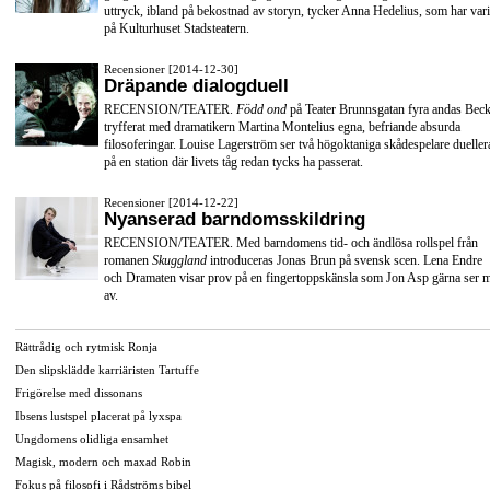
uttryck, ibland på bekostnad av storyn, tycker Anna Hedelius, som har vari
på Kulturhuset Stadsteatern.
Recensioner [2014-12-30]
Dräpande dialogduell
RECENSION/TEATER.
Född ond
på Teater Brunnsgatan fyra andas Beck
tryfferat med dramatikern Martina Montelius egna, befriande absurda
filosoferingar. Louise Lagerström ser två högoktaniga skådespelare dueller
på en station där livets tåg redan tycks ha passerat.
Recensioner [2014-12-22]
Nyanserad barndomsskildring
RECENSION/TEATER. Med barndomens tid- och ändlösa rollspel från
romanen
Skuggland
introduceras Jonas Brun på svensk scen. Lena Endre
och Dramaten visar prov på en fingertoppskänsla som Jon Asp gärna ser 
av.
Rättrådig och rytmisk Ronja
Den slipsklädde karriäristen Tartuffe
Frigörelse med dissonans
Ibsens lustspel placerat på lyxspa
Ungdomens olidliga ensamhet
Magisk, modern och maxad Robin
Fokus på filosofi i Rådströms bibel