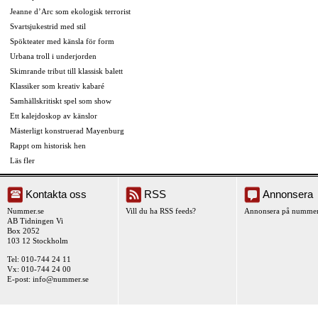
Jeanne d’Arc som ekologisk terrorist
Svartsjukestrid med stil
Spökteater med känsla för form
Urbana troll i underjorden
Skimrande tribut till klassisk balett
Klassiker som kreativ kabaré
Samhällskritiskt spel som show
Ett kalejdoskop av känslor
Mästerligt konstruerad Mayenburg
Rappt om historisk hen
Läs fler
Kontakta oss
RSS
Annonsera
Nummer.se
Vill du ha RSS feeds?
Annonsera på nummer
AB Tidningen Vi
Box 2052
103 12 Stockholm
Tel: 010-744 24 11
Vx: 010-744 24 00
E-post:
info@nummer.se