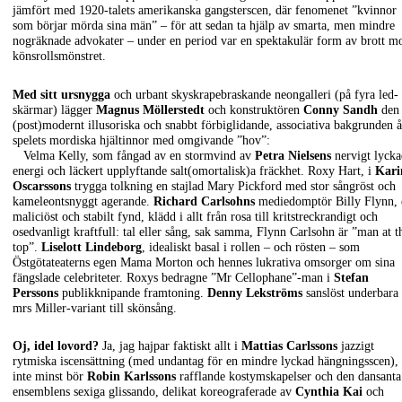
jämfört med 1920-talets amerikanska gangsterscen, där fenomenet ”kvinnor
som börjar mörda sina män” – för att sedan ta hjälp av smarta, men mindre
nogräknade advokater – under en period var en spektakulär form av brott m
könsrollsmönstret.
Med sitt ursnygga
och urbant skyskrapebraskande neongalleri (på fyra led-
skärmar) lägger
Magnus Möllerstedt
och konstruktören
Conny Sandh
den
(post)modernt illusoriska och snabbt förbiglidande, associativa bakgrunden å
spelets mordiska hjältinnor med omgivande ”hov”:
Velma Kelly, som fångad av en stormvind av
Petra Nielsens
nervigt lycka
energi och läckert upplyftande salt(omortalisk)a fräckhet. Roxy Hart, i
Kari
Oscarssons
trygga tolkning en stajlad Mary Pickford med stor sångröst och
kameleontsnyggt agerande.
Richard Carlsohns
mediedomptör Billy Flynn, 
maliciöst och stabilt fynd, klädd i allt från rosa till kritstreckrandigt och
osedvanligt kraftfull: tal eller sång, sak samma, Flynn Carlsohn är ”man at t
top”.
Liselott Lindeborg
, idealiskt basal i rollen – och rösten – som
Östgötateaterns egen Mama Morton och hennes lukrativa omsorger om sina
fängslade celebriteter. Roxys bedragne ”Mr Cellophane”-man i
Stefan
Perssons
publikknipande framtoning.
Denny Lekströms
sanslöst underbara
mrs Miller-variant till skönsång.
Oj, idel lovord?
Ja, jag hajpar faktiskt allt i
Mattias Carlssons
jazzigt
rytmiska iscensättning (med undantag för en mindre lyckad hängningsscen),
inte minst bör
Robin Karlssons
rafflande kostymskapelser och den dansanta
ensemblens sexiga glissando, delikat koreograferade av
Cynthia Kai
och