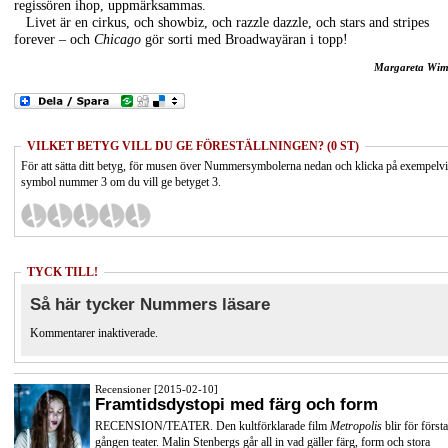
regissören ihop, uppmärksammas.
Livet är en cirkus, och showbiz, och razzle dazzle, och stars and stripes
forever – och
Chicago
gör sorti med Broadwayäran i topp!
Margareta Wi
VILKET BETYG VILL DU GE FÖRESTÄLLNINGEN? (0 ST)
För att sätta ditt betyg, för musen över Nummersymbolerna nedan och klicka på exempelv
symbol nummer 3 om du vill ge betyget 3.
TYCK TILL!
Så här tycker Nummers läsare
Kommentarer inaktiverade.
Recensioner [2015-02-10]
Framtidsdystopi med färg och form
RECENSION/TEATER. Den kultförklarade film
Metropolis
blir för första
gången teater. Malin Stenbergs går all in vad gäller färg, form och stora