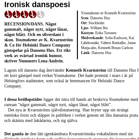
Ironisk danspoesi
Youmakeme av Kenneth Kvarnström
Scen
: Dansens Hus
Ort
: Stockholm
RECENSION/DANS
. Något
Ljus
: William Iles
gammalt, något nytt, något lånat,
Kostym
: Erika Turunen
något blått. Och en silverslant i
Medverkande
: Sofia Karlsson, Kai
skon.
Youmakeme
av K. Kvarnström
Lähdesmäki, Valtteri Raekallio, Janne
& Co för Helsinki Dance Company
Marja-aho, Kenneth Bruun Carlson
gästspelar på Dansens Hus. Ett rikt
Länk
:
Dansens Hus
verk av svärtad ironisk humor,
skriver Nummers
Lena Andrén
.
Lagom till dansens dag återvänder
Kenneth Kvarnström
till Dansens Hus f
ett kort gästspel med verket Youmakeme. Det hade premiär i mars i år på
Helsingfors stadsteater, som också är hemmascen för Helsinki Dance
Company.
I dessa bröllopstider
ligger det nära till hands att beskriva
Youmakeme
med
ramsan ”något gammalt, något nytt, något lånat, något blått”.
Det nya är Kvarnströms självdistansering. Han bryter upp sin strängt
estetiska form och släpper in publiken i verket genom att låta dansarna prata
och skämta med åskådarna, och sig själva.
Det gamla är
den lätt igenkännbara Kvarnströmska vokabulären med sin