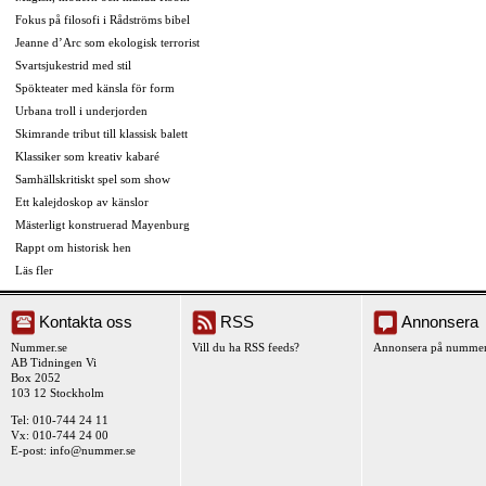
Fokus på filosofi i Rådströms bibel
Jeanne d’Arc som ekologisk terrorist
Svartsjukestrid med stil
Spökteater med känsla för form
Urbana troll i underjorden
Skimrande tribut till klassisk balett
Klassiker som kreativ kabaré
Samhällskritiskt spel som show
Ett kalejdoskop av känslor
Mästerligt konstruerad Mayenburg
Rappt om historisk hen
Läs fler
Kontakta oss
RSS
Annonsera
Nummer.se
Vill du ha RSS feeds?
Annonsera på nummer
AB Tidningen Vi
Box 2052
103 12 Stockholm
Tel: 010-744 24 11
Vx: 010-744 24 00
E-post:
info@nummer.se