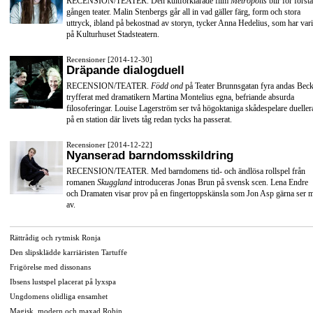
RECENSION/TEATER. Den kultförklarade film
Metropolis
blir för första
gången teater. Malin Stenbergs går all in vad gäller färg, form och stora
uttryck, ibland på bekostnad av storyn, tycker Anna Hedelius, som har vari
på Kulturhuset Stadsteatern.
Recensioner [2014-12-30]
Dräpande dialogduell
RECENSION/TEATER.
Född ond
på Teater Brunnsgatan fyra andas Beck
tryfferat med dramatikern Martina Montelius egna, befriande absurda
filosoferingar. Louise Lagerström ser två högoktaniga skådespelare dueller
på en station där livets tåg redan tycks ha passerat.
Recensioner [2014-12-22]
Nyanserad barndomsskildring
RECENSION/TEATER. Med barndomens tid- och ändlösa rollspel från
romanen
Skuggland
introduceras Jonas Brun på svensk scen. Lena Endre
och Dramaten visar prov på en fingertoppskänsla som Jon Asp gärna ser 
av.
Rättrådig och rytmisk Ronja
Den slipsklädde karriäristen Tartuffe
Frigörelse med dissonans
Ibsens lustspel placerat på lyxspa
Ungdomens olidliga ensamhet
Magisk, modern och maxad Robin