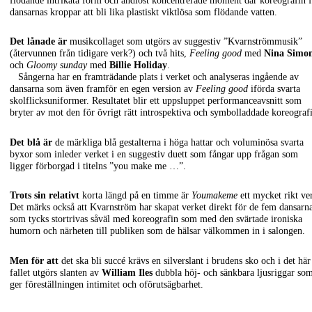
flödande intrikata form och andlöst koncentrerade moment där koreografin f
dansarnas kroppar att bli lika plastiskt viktlösa som flödande vatten.
Det lånade är
musikcollaget som utgörs av suggestiv ”Kvarnströmmusik”
(återvunnen från tidigare verk?) och två hits,
Feeling good
med
Nina Simo
och
Gloomy sunday
med
Billie Holiday
.
Sångerna har en framträdande plats i verket och analyseras ingående av
dansarna som även framför en egen version av
Feeling good
iförda svarta
skolflicksuniformer. Resultatet blir ett uppsluppet performanceavsnitt som
bryter av mot den för övrigt rätt introspektiva och symbolladdade koreograf
Det blå är
de märkliga blå gestalterna i höga hattar och voluminösa svarta
byxor som inleder verket i en suggestiv duett som fångar upp frågan som
ligger förborgad i titelns ”you make me …”.
Trots sin relativt
korta längd på en timme är
Youmakeme
ett mycket rikt ve
Det märks också att Kvarnström har skapat verket direkt för de fem dansarn
som tycks stortrivas såväl med koreografin som med den svärtade ironiska
humorn och närheten till publiken som de hälsar välkommen in i salongen.
Men för att
det ska bli succé krävs en silverslant i brudens sko och i det här
fallet utgörs slanten av
William Iles
dubbla höj- och sänkbara ljusriggar so
ger föreställningen intimitet och oförutsägbarhet.