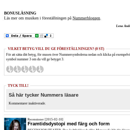
BONUSLÄSNING
Läs mer om musiken i föreställningen på
Nummerbloggen
.
Lena And
VILKET BETYG VILL DU GE FÖRESTÄLLNINGEN? (0 ST)
För att sätta ditt betyg, för musen över Nummersymbolerna nedan och klicka på exempelv
symbol nummer 3 om du vill ge betyget 3.
TYCK TILL!
Så här tycker Nummers läsare
Kommentarer inaktiverade.
Recensioner [2015-02-10]
Framtidsdystopi med färg och form