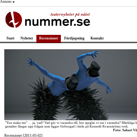
Annons
Start
Nyheter
Recensioner
Fördjupning
Kontakt
"You make me" … ja, vad? Vad gör vi varandra till, hur speglar vi oss i varandra? Märkliga b
gestalter fångar upp frågan som ligger förborgad i titeln på Kenneth Kvarnströms verk.
Foto: Sakari Vi
Recensioner [2011-05-02]