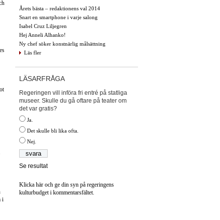
ch
Årets bästa – redaktionens val 2014
Snart en smartphone i varje salong
Isabel Cruz Liljegren
Hej Anneli Alhanko!
Ny chef söker konstnärlig målsättning
ses
Läs fler
LÄSARFRÅGA
ot
Regeringen vill införa fri entré på statliga
museer. Skulle du gå oftare på teater om
det var gratis?
Ja.
Det skulle bli lika ofta.
Nej.
.
Se resultat
Klicka här och ge din syn på regeringens
h
kulturbudget i kommentarsfältet.
 i