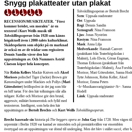
Snygg plakatteater utan plakat
Tolvskillingsoperan av Bertolt Brecht
Scen
: Uppsala stadsteater
Ort
: Uppsala
RECENSION/MUSIKTEATER
. "Först
Regi
: Dennis Sandin
kommer brödet, sen moralen" är en
Scenografi
: Nina Fransson
textstrof i
Kurt Weills
musik till
Ljus
: Jonas Nyström
Tolvskillingsoperan
från 1928 som känns
Kostym
: Nina Fransson
högaktuell även i 2000-talets kulturklimat.
Mask
: Anna Lilja
Skådespelaren som objekt på en marknad
Medverkande
: Hannah Canvert
är också en av de trådar som regissören
(praktikant från Teaterhögskolan i
Dennis Sandin
väver den här
Malmö), Lolo Elwin, Göran Engman,
uppsättningen av. Och Nummers
Astrid
Thomas Eriksson (praktikant från
Claeson
köper hela konceptet.
Teaterhögskolan i Malmö), Åsa Forsbl
Morisse, Mari Götesdotter, Sanna Hode
När
Robin Kellers
Mackie Kniven och
Aksel
Tytte Johnsson, Robin Keller, Aksel
Morisses
polischef Tiger (Jackie) Brown gör
Morisse, Emma Peters
Kanonsången
under Mackies och Pollys (
Mari
<b>Musikansvarig/pianist</b>: Sanna
Götesdotter
) bröllopsfest är det jag som blir
Hodell
en biff tartar. För den här tolkningen slår alla
Länk
:
Uppsala stadsteater
tidigare. Keller och Morisse gör den brutal,
aggressiv, militärt homoerotisk och fylld med
testosteron. Intelligent, som hela den här
uppsättningen av
Bertolt Brechts
och
Kurt Weills
Tolvskillingsoperan
.
Brecht baserade sin
historia på
The beggers opera
av
John Gay
från 1728. Men vägen til
urpremiär i Berlin 1928 var kantad av missöden och på premiärkvällen var ensemblen
övertygad om att uppsättningen var dömd till undergång. Men det blev i stället succé, efter b