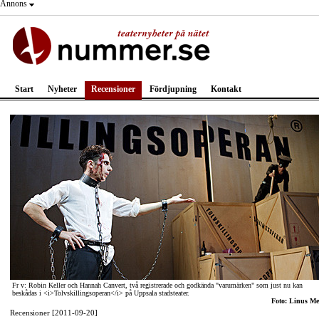
Annons
Start
Nyheter
Recensioner
Fördjupning
Kontakt
Fr v: Robin Keller och Hannah Canvert, två registrerade och godkända "varumärken" som just nu kan
beskådas i <i>Tolvskillingsoperan</i> på Uppsala stadsteater.
Foto: Linus Me
Recensioner [2011-09-20]