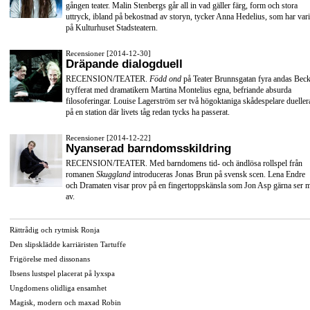
gången teater. Malin Stenbergs går all in vad gäller färg, form och stora
uttryck, ibland på bekostnad av storyn, tycker Anna Hedelius, som har vari
på Kulturhuset Stadsteatern.
Recensioner [2014-12-30]
Dräpande dialogduell
RECENSION/TEATER.
Född ond
på Teater Brunnsgatan fyra andas Beck
tryfferat med dramatikern Martina Montelius egna, befriande absurda
filosoferingar. Louise Lagerström ser två högoktaniga skådespelare dueller
på en station där livets tåg redan tycks ha passerat.
Recensioner [2014-12-22]
Nyanserad barndomsskildring
RECENSION/TEATER. Med barndomens tid- och ändlösa rollspel från
romanen
Skuggland
introduceras Jonas Brun på svensk scen. Lena Endre
och Dramaten visar prov på en fingertoppskänsla som Jon Asp gärna ser 
av.
Rättrådig och rytmisk Ronja
Den slipsklädde karriäristen Tartuffe
Frigörelse med dissonans
Ibsens lustspel placerat på lyxspa
Ungdomens olidliga ensamhet
Magisk, modern och maxad Robin