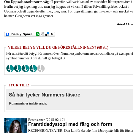
Om Uppsala stadsteaters väg
till premiärkväll varit kantad av missöden likt urpremiären i
Berlin vet jag ingenting om, men jag hoppas att vi kan få till en Tolvskillingsfeber också i
Uppsala och ett tiggande efter mer, mer, mer. För uppsättningen ger mycket – och mycket vi
ha mer. Girigheten vet inga gränser.
Astrid Clae
VILKET BETYG VILL DU GE FÖRESTÄLLNINGEN? (68 ST)
För att sätta ditt betyg, för musen över Nummersymbolerna nedan och klicka på exempelv
symbol nummer 3 om du vill ge betyget 3.
TYCK TILL!
Så här tycker Nummers läsare
Kommentarer inaktiverade.
Recensioner [2015-02-10]
Framtidsdystopi med färg och form
RECENSION/TEATER. Den kultförklarade film
Metropolis
blir för första