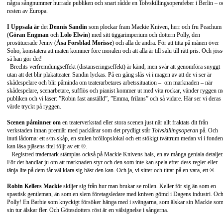
några sångnummer hurrade publiken och snart rådde en Tolvskillingsoperafeber i Berlin – o
resten av Europa.
I Uppsala är
det
Dennis Sandin
som plockar fram Mackie Kniven, herr och fru Peachum
(
Göran Engman
och
Lolo Elwin
) med sitt tiggarimperium och dottern Polly, den
prostituerade Jenny (
Åsa Forsblad Morisse
) och alla de andra. För att titta på månen över
Soho, konstatera att maten kommer före moralen och att alla är till salu till rätt pris. Och jös
så han gör det!
Brechts verfremdungseffekt (distanseringseffekt) är känd, men svår att genomföra snyggt
utan att det blir plakatteater. Sandin lyckas. På en gång slås vi i magen av att de vi ser är
skådespelare och blir påminda om teaterarbetares arbetssituation – om marknaden – när
skådespelare, scenarbetare, sufflös och pianist kommer ut med vita rockar, vänder ryggen m
publiken och vi läser: ”Robin fast anställd”, ”Emma, frilans” och så vidare. Här ser vi deras
värde tryckt på ryggen.
Scenen påminner om
en teaterverkstad eller stora scenen just när allt fraktats dit från
verkstaden innan premiär med packlårar som det prydligt står
Tolvskillingsoperan
på. Och
inuti lådorna: ett s/m-skåp, en stulen bröllopslokal och ett stökigt tvättrum medan vi i fonden
kan läsa pjäsens titel följt av ett ®.
Registred trademark stämplas också på Mackie Knivens hals, en av många geniala detaljer
För det handlar ju om att marknaden styr och den som inte kan spela efter dess regler eller
tänja lite på dem får väl klara sig bäst den kan. Och ja, vi sitter och tittar på en vara, ett ®.
Robin Kellers Mackie
skiljer sig från hur man brukar se rollen. Keller för sig än som en
spastisk gentleman, än som en slem företagsledare med kniven gömd i Dagens industri. Oc
Polly! En Barbie som knyckigt försöker hänga med i svängarna, som älskar sin Mackie som
sin tur älskar fler. Och Götesdotters röst är en välsignelse i sångerna.