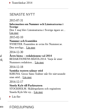
Teaterlänkar 2014
SENASTE NYTT
2015-07-31
Information om Nummer och Länsteatrarna i
Sverige
Den 1 maj blev Länsteatrarna i Sverige ägare av...
Läs mer
2015-02-10
Nummer och framtiden
NYHETER. Framtiden är oviss för Nummer.se.
Den trevliga...
Läs mer
2014-12-30
Årets bästa – redaktionens val 2014
ad
REDAKTIONENS BÄSTA 2014. Varje år utser
ll,
Nummers redaktion...
Läs mer
2014-12-18
Samiska teatern saknar stöd
KIRUNA. Giron Sámi Teáhter står för närvarande
utan stöd...
Läs mer
2014-12-17
Sissela Kyle till Parkteatern
STOCKHOLM. Skådespelaren och regissören
Sissela Kyle blir ny...
Läs mer
Läs fler
l
ara
FÖRDJUPNING