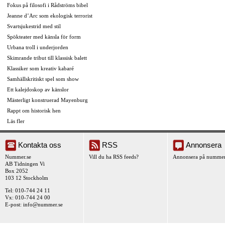
Fokus på filosofi i Rådströms bibel
Jeanne d’Arc som ekologisk terrorist
Svartsjukestrid med stil
Spökteater med känsla för form
Urbana troll i underjorden
Skimrande tribut till klassisk balett
Klassiker som kreativ kabaré
Samhällskritiskt spel som show
Ett kalejdoskop av känslor
Mästerligt konstruerad Mayenburg
Rappt om historisk hen
Läs fler
Kontakta oss
RSS
Annonsera
Nummer.se
Vill du ha RSS feeds?
Annonsera på nummer
AB Tidningen Vi
Box 2052
103 12 Stockholm
Tel: 010-744 24 11
Vx: 010-744 24 00
E-post:
info@nummer.se