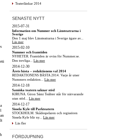
Teaterlänkar 2014
SENASTE NYTT
2015-07-31
Information om Nummer och Länsteatrarna i
Sverige
Den 1 maj blev Länsteatrarna i Sverige ägare av...
Läs mer
es
2015-02-10
Nummer och framtiden
NYHETER. Framtiden är oviss för Nummer.se.
Den trevliga...
Läs mer
tti
2014-12-30
Årets bästa – redaktionens val 2014
REDAKTIONENS BÄSTA 2014. Varje år utser
Nummers redaktion...
Läs mer
2014-12-18
Samiska teatern saknar stöd
KIRUNA. Giron Sámi Teáhter står för närvarande
utan stöd...
Läs mer
2014-12-17
na
Sissela Kyle till Parkteatern
l
STOCKHOLM. Skådespelaren och regissören
nan
Sissela Kyle blir ny...
Läs mer
lt
Läs fler
ch
FÖRDJUPNING