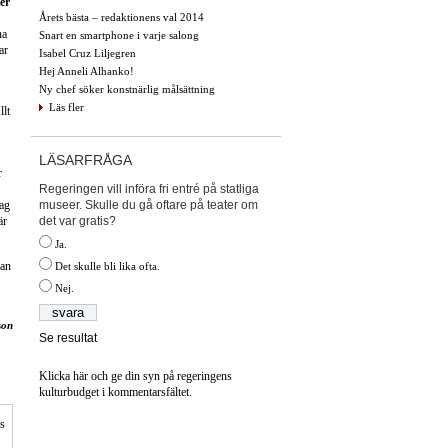
er
Årets bästa – redaktionens val 2014
na
Snart en smartphone i varje salong
ar
Isabel Cruz Liljegren
Hej Anneli Alhanko!
Ny chef söker konstnärlig målsättning
Läs fler
llt
LÄSARFRÅGA
r
Regeringen vill införa fri entré på statliga
museer. Skulle du gå oftare på teater om
jag
det var gratis?
är
Ja.
nan
Det skulle bli lika ofta.
Nej.
son
Se resultat
Klicka här och ge din syn på regeringens
kulturbudget i kommentarsfältet.
is