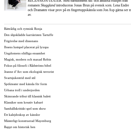
RECENSION/TEATER. Med barndomens tid- och ändlösa rollspel från
romanen
Skuggland
introduceras Jonas Brun på svensk scen. Lena Endre
och Dramaten visar prov på en fingertoppskänsla som Jon Asp gärna ser 
av.
Rättrådig och rytmisk Ronja
Den slipsklädde karriäristen Tartuffe
Frigörelse med dissonans
Ibsens lustspel placerat på lyxspa
Ungdomens olidliga ensamhet
Magisk, modern och maxad Robin
Fokus på filosofi i Rådströms bibel
Jeanne d’Arc som ekologisk terrorist
Svartsjukestrid med stil
Spökteater med känsla för form
Urbana troll i underjorden
Skimrande tribut till klassisk balett
Klassiker som kreativ kabaré
Samhällskritiskt spel som show
Ett kalejdoskop av känslor
Mästerligt konstruerad Mayenburg
Rappt om historisk hen