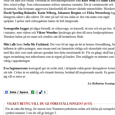
visor för barn och vuxna. Påverkan av Brechtkompositörer som
Kurt Weill
och
Hans Eissl
hörs också tydligt. Som cirkusnummer avlöser minnena varandra. Det är variationsrikt och
dynamiskt, från kvinnans aggressiva känsloutfall till ömsint vårdade minnesbilder. Musiker
David Sperling Bolander
,
Karin Wiberg, Johannes Bergion
och
Ebba Westerberg
fog
klangerna säkert i alla valörer. De sitter på rad vid ena sidan av den vita matta som utgör
spelplan. I jackor med cirkusgaloner känns de helt integrerade.
Scenografin bygger
på några föremål; en cirkusvagn, en karusell, ett torn och ett par hus. A
i miniatyr, men videon och
Viktor Wendins
ljusdesign gör dem till stora fondprojektioner.
Tekniken bidrar på ett smart och sömlöst sätt till berättelsens flöde.
Mitt i allt
finns
Sofia My Fryklund.
Det vore fel att säga att det är hennes föreställning, fö
helheten är själva poängen, men ensam med sin fantastiskt rörliga och okonstlade röst parad
med lika skör som stark närvaro gestaltar hon detta omstörtande liv. För en gångs skull har 
ingen invändning mot mikrofonen som är tejpad på kinden. Den möjliggör en intimitet som 
viktig i uppsättningen.
Eva Ingemarssons
koreografi ger ett osökt stöd, i dröjande enkla gester återupplever kvin
sitt öde.
Cirkus
är en märklig och rörande historia, berättad till inspirerande musik. En genre
jag vill se mera av.
Lis Hellström Svening
VILKET BETYG VILL DU GE FÖRESTÄLLNINGEN? (4 ST)
För att sätta ditt betyg, för musen över Nummersymbolerna nedan och klicka på exempelv
symbol nummer 3 om du vill ge betyget 3.