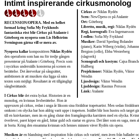
Intimt inspirerande cirkusmonolog
Cirkus
av Niklas Rydén
Scen:
NewOpera co på Atalante
Ort:
Göteborg
RECENSION/OPERA. Med en helhet
Libretto, musik, regi:
Niklas Rydén
formad kring Sofia My Fryklunds
Regi, koreografi:
Eva Ingemarsson
fantastiska röst blir
Cirkus
på Atalante i
I rollen:
Sofia My Fryklund
Göteborg en nyopera som Lis Hellström
Musiker:
David Sperling Bolander
Sveningson gärna vill se mera av.
(piano), Karin Wiberg (violin), Johann
Bergion (cello), Ebba Westerberg
Nyopera kallar
kompositören
Niklas Rydén
(slagverk)
den operaform som han nu för tredje gången
Scenografi och kostym:
Cajsa Branche
presenterar på Atalante i Göteborg. Precis som
Hallberg
i nycirkus underställs konsterna på scenen en
Projektioner:
Niklas Rydén, Viktor
berättelse. Det återverkar på sångsättet,
Wendin
ambitionen är att musiken ska ligga så nära
Ljusdesign:
Viktor Wendin
texten som möjligt. Resultatet är ett tillgängligt
Ljuddesign:
Rasmus Persson
sångberättande.
Länk:
Atalante
I
Cirkus
blir
det extra lyckat. Historien är en
monolog, en kvinnas livsberättelse. Hon är
uppvuxen på cirkus, redan i unga år liksom sina föräldrar trapetsartist. Men sedan föräldrar
omkom i en olycka har hon aldrig varit uppe i trapetsen. Istället blir hon hustru och target gir
till en knivkastare, men än en gång slutar den framgångsrika karriären med en olycka. Kvin
överlever, paret köper en gård, hittar guld och startar en gruva. Det låter som en saga, men al
är borta. Kring den ensamma kvinnan och hennes minnen väver Rydén sin opera.
Musiken är
en blandning med inspiration från cirkus och varieté, men även från ballader o