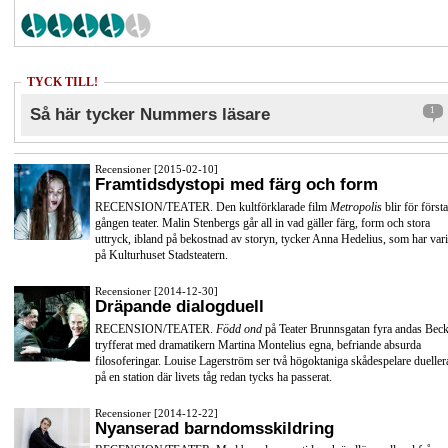
TYCK TILL!
Så här tycker Nummers läsare
1
Recensioner [2015-02-10]
Framtidsdystopi med färg och form
RECENSION/TEATER. Den kultförklarade film
Metropolis
blir för första
gången teater. Malin Stenbergs går all in vad gäller färg, form och stora
uttryck, ibland på bekostnad av storyn, tycker Anna Hedelius, som har vari
på Kulturhuset Stadsteatern.
Recensioner [2014-12-30]
Dräpande dialogduell
RECENSION/TEATER.
Född ond
på Teater Brunnsgatan fyra andas Beck
tryfferat med dramatikern Martina Montelius egna, befriande absurda
filosoferingar. Louise Lagerström ser två högoktaniga skådespelare dueller
på en station där livets tåg redan tycks ha passerat.
Recensioner [2014-12-22]
Nyanserad barndomsskildring