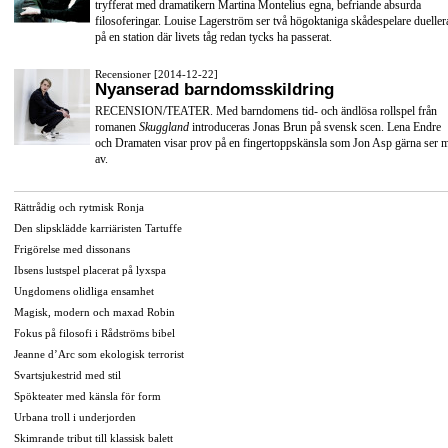
tryfferat med dramatikern Martina Montelius egna, befriande absurda
filosoferingar. Louise Lagerström ser två högoktaniga skådespelare dueller
på en station där livets tåg redan tycks ha passerat.
Recensioner [2014-12-22]
Nyanserad barndomsskildring
RECENSION/TEATER. Med barndomens tid- och ändlösa rollspel från
romanen
Skuggland
introduceras Jonas Brun på svensk scen. Lena Endre
och Dramaten visar prov på en fingertoppskänsla som Jon Asp gärna ser 
av.
Rättrådig och rytmisk Ronja
Den slipsklädde karriäristen Tartuffe
Frigörelse med dissonans
Ibsens lustspel placerat på lyxspa
Ungdomens olidliga ensamhet
Magisk, modern och maxad Robin
Fokus på filosofi i Rådströms bibel
Jeanne d’Arc som ekologisk terrorist
Svartsjukestrid med stil
Spökteater med känsla för form
Urbana troll i underjorden
Skimrande tribut till klassisk balett