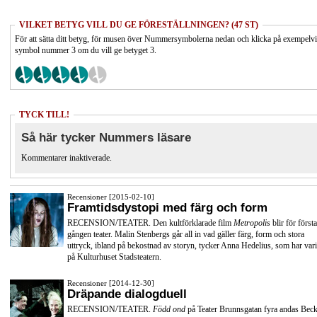
VILKET BETYG VILL DU GE FÖRESTÄLLNINGEN? (47 ST)
För att sätta ditt betyg, för musen över Nummersymbolerna nedan och klicka på exempelv
symbol nummer 3 om du vill ge betyget 3.
TYCK TILL!
Så här tycker Nummers läsare
Kommentarer inaktiverade.
Recensioner [2015-02-10]
Framtidsdystopi med färg och form
RECENSION/TEATER. Den kultförklarade film
Metropolis
blir för första
gången teater. Malin Stenbergs går all in vad gäller färg, form och stora
uttryck, ibland på bekostnad av storyn, tycker Anna Hedelius, som har vari
på Kulturhuset Stadsteatern.
Recensioner [2014-12-30]
Dräpande dialogduell
RECENSION/TEATER.
Född ond
på Teater Brunnsgatan fyra andas Beck