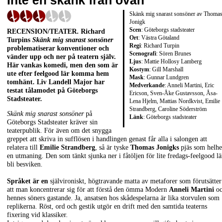
Inte en skänk från ovan
Skänk mig snarast sonsöner av Thoma
Jonigk
Scen
: Göteborgs stadsteater
RECENSION/TEATER
.
Richard
Ort
: Västra Götaland
Turpins
Skänk mig snarast sonsöner
Regi
: Richard Turpin
problematiserar konventioner och
Scenografi
: Sören Brunes
vänder upp och ner på teatern själv.
Ljus
: Mattie Hollosy Lamberg
Här vankas komedi, men den som är
Kostym
: Gill Marshall
ute efter feelgood lär komma hem
Mask
: Gunnar Lundgren
tomhänt.
Liv Landell Major
har
Medverkande
: Anneli Martini, Eric
testat tålamodet på Göteborgs
Ericson, Sven-Åke Gustavsson, Åsa-
Stadsteater.
Lena Hjelm, Mattias Nordkvist, Emilie
Strandberg, Caroline Söderström
Skänk mig snarast sonsöner
på
Länk
:
Göteborgs stadsteater
Göteborgs Stadsteater kräver sin
teaterpublik. För även om det snygga
greppet att skriva in sufflösen i handlingen genast får alla i salongen att
relatera till
Emilie Strandberg
, så är tyske
Thomas Jonigks
pjäs som helhe
en utmaning. Den som tänkt sjunka ner i fåtöljen för lite fredags-feelgood lä
bli besviken.
Språket är en
självironiskt, högtravande matta av metaforer som förutsätter
att man koncentrerar sig för att förstå den ömma Modern
Anneli Martini
oc
hennes söners gastande. Ja, ansatsen hos skådespelarna är lika storvulen som
replikerna. Röst, ord och gestik utgör en drift med den samtida teaterns
fixering vid klassiker.