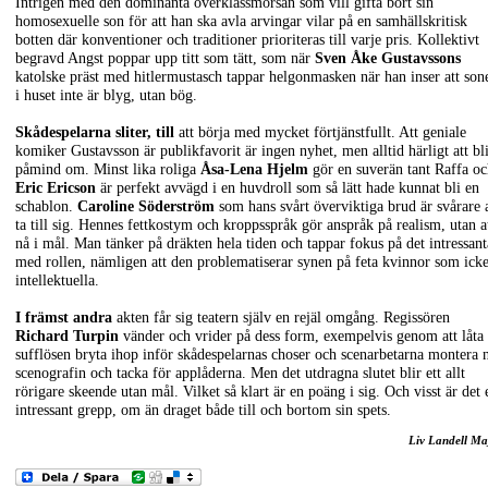
Intrigen med den dominanta överklassmorsan som vill gifta bort sin
homosexuelle son för att han ska avla arvingar vilar på en samhällskritisk
botten där konventioner och traditioner prioriteras till varje pris. Kollektivt
begravd Angst poppar upp titt som tätt, som när
Sven Åke Gustavssons
katolske präst med hitlermustasch tappar helgonmasken när han inser att son
i huset inte är blyg, utan bög.
Skådespelarna sliter, till
att börja med mycket förtjänstfullt. Att geniale
komiker Gustavsson är publikfavorit är ingen nyhet, men alltid härligt att bl
påmind om. Minst lika roliga
Åsa-Lena Hjelm
gör en suverän tant Raffa o
Eric Ericson
är perfekt avvägd i en huvdroll som så lätt hade kunnat bli en
schablon.
Caroline
Söderström
som hans svårt överviktiga brud är svårare a
ta till sig. Hennes fettkostym och kroppsspråk gör anspråk på realism, utan a
nå i mål. Man tänker på dräkten hela tiden och tappar fokus på det intressant
med rollen, nämligen att den problematiserar synen på feta kvinnor som ick
intellektuella.
I främst andra
akten får sig teatern själv en rejäl omgång. Regissören
Richard
Turpin
vänder och vrider på dess form, exempelvis genom att låta
sufflösen bryta ihop inför skådespelarnas choser och scenarbetarna montera 
scenografin och tacka för applåderna. Men det utdragna slutet blir ett allt
rörigare skeende utan mål. Vilket så klart är en poäng i sig. Och visst är det 
intressant grepp, om än draget både till och bortom sin spets.
Liv Landell Ma