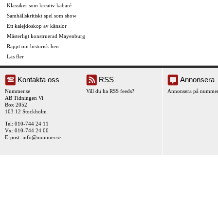
Klassiker som kreativ kabaré
Samhällskritiskt spel som show
Ett kalejdoskop av känslor
Mästerligt konstruerad Mayenburg
Rappt om historisk hen
Läs fler
Kontakta oss
RSS
Annonsera
Nummer.se
Vill du ha RSS feeds?
Annonsera på nummer
AB Tidningen Vi
Box 2052
103 12 Stockholm
Tel: 010-744 24 11
Vx: 010-744 24 00
E-post:
info@nummer.se