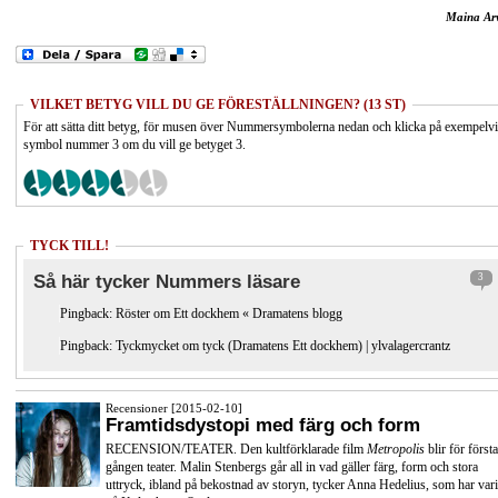
Maina Ar
VILKET BETYG VILL DU GE FÖRESTÄLLNINGEN? (13 ST)
För att sätta ditt betyg, för musen över Nummersymbolerna nedan och klicka på exempelv
symbol nummer 3 om du vill ge betyget 3.
TYCK TILL!
Så här tycker Nummers läsare
3
Pingback:
Röster om Ett dockhem « Dramatens blogg
Pingback:
Tyckmycket om tyck (Dramatens Ett dockhem) | ylvalagercrantz
Recensioner [2015-02-10]
Framtidsdystopi med färg och form
RECENSION/TEATER. Den kultförklarade film
Metropolis
blir för första
gången teater. Malin Stenbergs går all in vad gäller färg, form och stora
uttryck, ibland på bekostnad av storyn, tycker Anna Hedelius, som har vari