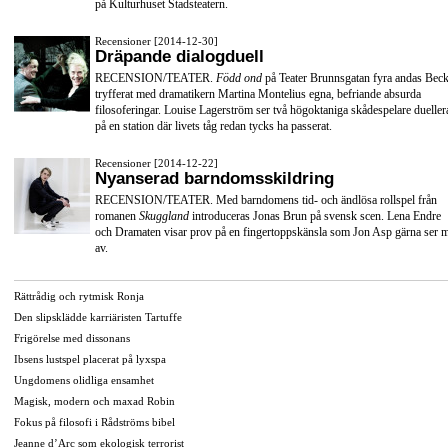
på Kulturhuset Stadsteatern.
Recensioner [2014-12-30]
Dräpande dialogduell
RECENSION/TEATER.
Född ond
på Teater Brunnsgatan fyra andas Beck
tryfferat med dramatikern Martina Montelius egna, befriande absurda
filosoferingar. Louise Lagerström ser två högoktaniga skådespelare dueller
på en station där livets tåg redan tycks ha passerat.
Recensioner [2014-12-22]
Nyanserad barndomsskildring
RECENSION/TEATER. Med barndomens tid- och ändlösa rollspel från
romanen
Skuggland
introduceras Jonas Brun på svensk scen. Lena Endre
och Dramaten visar prov på en fingertoppskänsla som Jon Asp gärna ser 
av.
Rättrådig och rytmisk Ronja
Den slipsklädde karriäristen Tartuffe
Frigörelse med dissonans
Ibsens lustspel placerat på lyxspa
Ungdomens olidliga ensamhet
Magisk, modern och maxad Robin
Fokus på filosofi i Rådströms bibel
Jeanne d’Arc som ekologisk terrorist