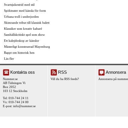
Svartsjukestrid med stil
Spökteater med känsla för form
Urbana troll i underjorden
Skimrande tribut till klassisk balett
Klassiker som kreativ kabaré
Samhällskritiskt spel som show
Ett kalejdoskop av känslor
Mästerligt konstruerad Mayenburg
Rappt om historisk hen
Läs fler
Kontakta oss
RSS
Annonsera
Nummer.se
Vill du ha RSS feeds?
Annonsera på nummer
AB Tidningen Vi
Box 2052
103 12 Stockholm
Tel: 010-744 24 11
Vx: 010-744 24 00
E-post:
info@nummer.se