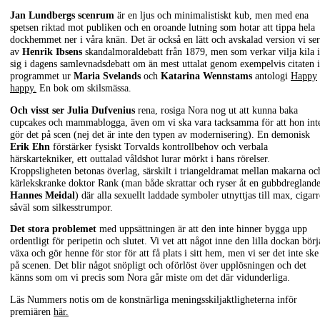
Jan Lundbergs scenrum
är en ljus och minimalistiskt kub, men med ena
spetsen riktad mot publiken och en oroande lutning som hotar att tippa hela
dockhemmet ner i våra knän. Det är också en lätt och avskalad version vi ser
av
Henrik Ibsens
skandalmoraldebatt från 1879, men som verkar vilja kila 
sig i dagens samlevnadsdebatt om än mest uttalat genom exempelvis citaten i
programmet ur
Maria Svelands
och
Katarina Wennstams
antologi
Happy
happy.
En bok om skilsmässa.
Och visst ser Julia Dufvenius
rena, rosiga Nora nog ut att kunna baka
cupcakes och mammablogga, även om vi ska vara tacksamma för att hon int
gör det på scen (nej det är inte den typen av modernisering). En demonisk
Erik Ehn
förstärker fysiskt Torvalds kontrollbehov och verbala
härskartekniker, ett outtalad våldshot lurar mörkt i hans rörelser.
Kroppsligheten betonas överlag, särskilt i triangeldramat mellan makarna oc
kärlekskranke doktor Rank (man både skrattar och ryser åt en gubbdregland
Hannes Meidal
) där alla sexuellt laddade symboler utnyttjas till max, cigarr
såväl som silkesstrumpor.
Det stora problemet
med uppsättningen är att den inte hinner bygga upp
ordentligt för peripetin och slutet. Vi vet att något inne den lilla dockan börj
växa och gör henne för stor för att få plats i sitt hem, men vi ser det inte ske
på scenen. Det blir något snöpligt och oförlöst över upplösningen och det
känns som om vi precis som Nora går miste om det där vidunderliga.
Läs Nummers notis om de konstnärliga meningsskiljaktligheterna inför
premiären
här.