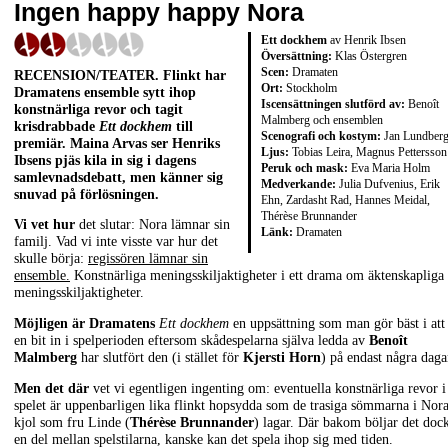
Ingen happy happy Nora
Ett dockhem
av Henrik Ibsen
Översättning:
Klas Östergren
Scen:
Dramaten
RECENSION/TEATER. Flinkt har
Ort:
Stockholm
Dramatens ensemble sytt ihop
Iscensättningen slutförd av:
Benoît
konstnärliga revor och tagit
Malmberg och ensemblen
krisdrabbade
Ett dockhem
till
Scenografi och kostym:
Jan Lundber
premiär. Maina Arvas ser Henriks
Ljus:
Tobias Leira, Magnus Pettersson
Ibsens pjäs kila in sig i dagens
Peruk och mask:
Eva Maria Holm
samlevnadsdebatt, men känner sig
Medverkande:
Julia Dufvenius, Erik
snuvad på förlösningen.
Ehn, Zardasht Rad, Hannes Meidal,
Thérèse Brunnander
Vi vet hur
det slutar: Nora lämnar sin
Länk:
Dramaten
familj. Vad vi inte visste var hur det
skulle börja:
regissören lämnar sin
ensemble.
Konstnärliga meningsskiljaktigheter i ett drama om äktenskapliga
meningsskiljaktigheter.
Möjligen är Dramatens
Ett dockhem
en uppsättning som man gör bäst i att
en bit in i spelperioden eftersom skådespelarna själva ledda av
Benoît
Malmberg
har slutfört den (i stället för
Kjersti Horn
) på endast några daga
Men det där
vet vi egentligen ingenting om: eventuella konstnärliga revor i
spelet är uppenbarligen lika flinkt hopsydda som de trasiga sömmarna i Nor
kjol som fru Linde (
Thérèse Brunnander
) lagar. Där bakom böljar det doc
en del mellan spelstilarna, kanske kan det spela ihop sig med tiden.