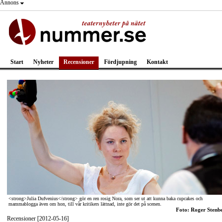
Annons
Start
Nyheter
Recensioner
Fördjupning
Kontakt
<strong>Julia Dufvenius</strong> gör en ren rosig Nora, som ser ut att kunna baka cupcakes och
mammablogga även om hon, till vår kritikers lättnad, inte gör det på scenen.
Foto: Roger Stenb
Recensioner [2012-05-16]