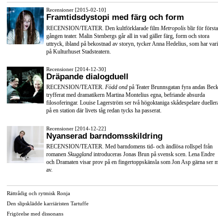
Recensioner [2015-02-10]
Framtidsdystopi med färg och form
RECENSION/TEATER. Den kultförklarade film
Metropolis
blir för första
gången teater. Malin Stenbergs går all in vad gäller färg, form och stora
uttryck, ibland på bekostnad av storyn, tycker Anna Hedelius, som har vari
på Kulturhuset Stadsteatern.
Recensioner [2014-12-30]
Dräpande dialogduell
RECENSION/TEATER.
Född ond
på Teater Brunnsgatan fyra andas Beck
tryfferat med dramatikern Martina Montelius egna, befriande absurda
filosoferingar. Louise Lagerström ser två högoktaniga skådespelare dueller
på en station där livets tåg redan tycks ha passerat.
Recensioner [2014-12-22]
Nyanserad barndomsskildring
RECENSION/TEATER. Med barndomens tid- och ändlösa rollspel från
romanen
Skuggland
introduceras Jonas Brun på svensk scen. Lena Endre
och Dramaten visar prov på en fingertoppskänsla som Jon Asp gärna ser 
av.
Rättrådig och rytmisk Ronja
Den slipsklädde karriäristen Tartuffe
Frigörelse med dissonans