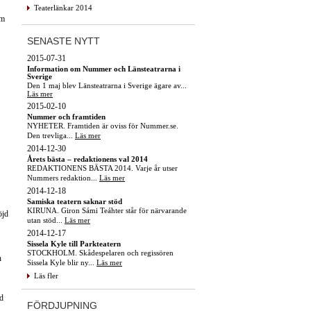
Teaterlänkar 2014
am
SENASTE NYTT
2015-07-31
Information om Nummer och Länsteatrarna i
Sverige
Den 1 maj blev Länsteatrarna i Sverige ägare av...
Läs mer
2015-02-10
Nummer och framtiden
NYHETER. Framtiden är oviss för Nummer.se.
Den trevliga...
Läs mer
2014-12-30
Årets bästa – redaktionens val 2014
REDAKTIONENS BÄSTA 2014. Varje år utser
Nummers redaktion...
Läs mer
2014-12-18
Samiska teatern saknar stöd
KIRUNA. Giron Sámi Teáhter står för närvarande
öjd
utan stöd...
Läs mer
2014-12-17
Sissela Kyle till Parkteatern
STOCKHOLM. Skådespelaren och regissören
n
Sissela Kyle blir ny...
Läs mer
Läs fler
ed
FÖRDJUPNING