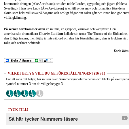
kommande drängen (Åke Arvidsson) och den noble Lorden, egyptolog och jägare (Helena
Svartling). Hans nya Lady (Åke Arvidsson) är en till synes naiv och romantisk före detta
aktris som helst vill sova på dagarna och oroligt frågar om solen gått ner innan hon gör entré
vit långklänning.
På scenen förekommer även
en mumie, en egyptier, varulvar och vampyrer. Den
amerikanske dramatikern
Charles Ludlam
kallade sin teater The Theatre of the Ridiculous,
den löjliga teatern, men löjlig är inte rätt ord om den här föreställningen, den är fruktansvärt
rolig och oerhört befriande.
Karin Käm
VILKET BETYG VILL DU GE FÖRESTÄLLNINGEN? (16 ST)
För att sätta ditt betyg, för musen över Nummersymbolerna nedan och klicka på exempelv
symbol nummer 3 om du vill ge betyget 3.
TYCK TILL!
Så här tycker Nummers läsare
2