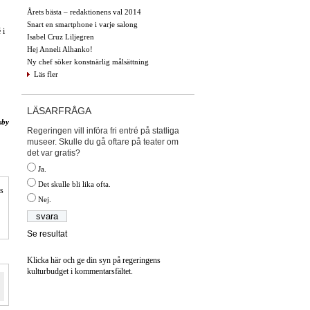
Årets bästa – redaktionens val 2014
Snart en smartphone i varje salong
 i
Isabel Cruz Liljegren
Hej Anneli Alhanko!
Ny chef söker konstnärlig målsättning
Läs fler
LÄSARFRÅGA
sby
Regeringen vill införa fri entré på statliga
museer. Skulle du gå oftare på teater om
det var gratis?
Ja.
Det skulle bli lika ofta.
is
Nej.
Se resultat
Klicka här och ge din syn på regeringens
kulturbudget i kommentarsfältet.