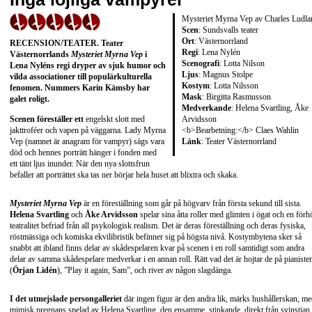
Mysteriet Myrna Vep av Charles Ludl
Scen
: Sundsvalls teater
Ort
: Västernorrland
RECENSION/TEATER
. Teater
Regi
: Lena Nylén
Västernorrlands
Mysteriet Myrna Vep
i
Scenografi
: Lotta Nilson
Lena Nyléns
regi dryper av sjuk humor och
Ljus
: Magnus Stolpe
vilda associationer till populärkulturella
Kostym
: Lotta Nilsson
fenomen. Nummers
Karin Kämsby
har
Mask
: Birgitta Rasmusson
galet roligt.
Medverkande
: Helena Svartling, Åke
Arvidsson
Scenen föreställer ett
engelskt slott med
<b>Bearbetning:</b> Claes Wahlin
jakttroféer och vapen på väggarna. Lady Myrna
Länk
:
Teater Västernorrland
Vep (namnet är anagram för vampyr) sägs vara
död och hennes porträtt hänger i fonden med
ett tänt ljus inunder. När den nya slottsfrun
befaller att porträttet ska tas ner börjar hela huset att blixtra och skaka.
Mysteriet Myrna Vep
är en föreställning som går på högvarv från första sekund till sista.
Helena Svartling
och
Åke Arvidsson
spelar sina åtta roller med glimten i ögat och en förh
teatralitet befriad från all psykologisk realism. Det är deras föreställning och deras fysiska,
röstmässiga och komiska ekvilibristik befinner sig på högsta nivå. Kostymbytena sker så
snabbt att ibland finns delar av skådespelaren kvar på scenen i en roll samtidigt som andra
delar av samma skådespelare medverkar i en annan roll. Rätt vad det är hojtar de på pianiste
(
Örjan Lidén
), ”Play it again, Sam”, och river av någon slagdänga.
I det utmejslade persongalleriet
där ingen figur är den andra lik, märks hushållerskan, m
mimisk pregnans spelad av Helena Svartling, den ensamme, stinkande, direkt från svinstian