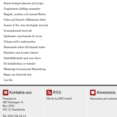
Ibsens lustspel placerat på lyxspa
Ungdomens olidliga ensamhet
Magisk, modern och maxad Robin
Fokus på filosofi i Rådströms bibel
Jeanne d’Arc som ekologisk terrorist
Svartsjukestrid med stil
Spökteater med känsla för form
Urbana troll i underjorden
Skimrande tribut till klassisk balett
Klassiker som kreativ kabaré
Samhällskritiskt spel som show
Ett kalejdoskop av känslor
Mästerligt konstruerad Mayenburg
Rappt om historisk hen
Läs fler
Kontakta oss
RSS
Annonsera
Nummer.se
Vill du ha RSS feeds?
Annonsera på nummer
AB Tidningen Vi
Box 2052
103 12 Stockholm
Tel: 010-744 24 11