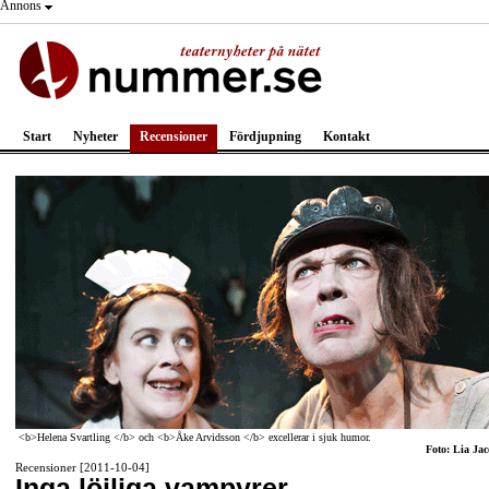
Annons
Start
Nyheter
Recensioner
Fördjupning
Kontakt
<b>Helena Svartling </b> och <b>Åke Arvidsson </b> excellerar i sjuk humor.
Foto: Lia Jac
Recensioner [2011-10-04]
Inga löjliga vampyrer