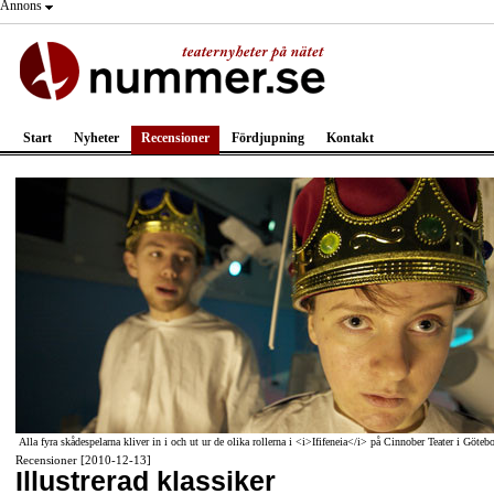
Annons
Start
Nyheter
Recensioner
Fördjupning
Kontakt
Alla fyra skådespelarna kliver in i och ut ur de olika rollerna i <i>Ififeneia</i> på Cinnober Teater i Göteb
Recensioner [2010-12-13]
Illustrerad klassiker