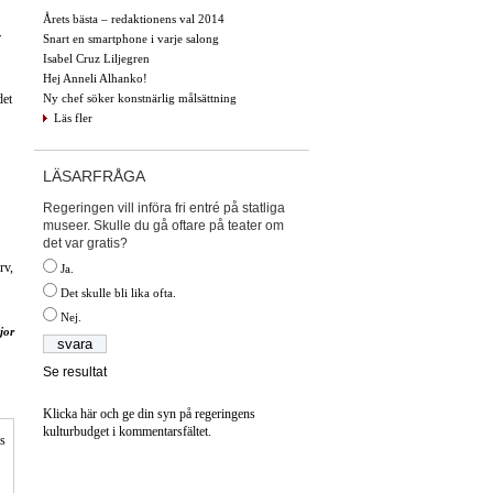
Årets bästa – redaktionens val 2014
r
Snart en smartphone i varje salong
Isabel Cruz Liljegren
Hej Anneli Alhanko!
Ny chef söker konstnärlig målsättning
det
Läs fler
LÄSARFRÅGA
Regeringen vill införa fri entré på statliga
museer. Skulle du gå oftare på teater om
det var gratis?
rv,
Ja.
Det skulle bli lika ofta.
Nej.
jor
Se resultat
Klicka här och ge din syn på regeringens
kulturbudget i kommentarsfältet.
is