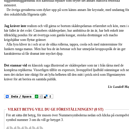
tuggummituggarmimik och kärnfulla repliker som bryter det annars massiva retoriska
mönstret.
De övriga gestalterna som dyker upp på scen känns annars lite krystade, med undantag fö
den oskuldsfulla Ifigeneia själv.
Jag kräver inte
realism och vill gärna se bortom skådespelarnas erfarenhet och kön, men i 
här fallet är det svårt. Cinnobers skådespelare, hur ambitiösa de än är, har helt enkelt inte
tillräcklig pondus för att övertyga som gamla kungar, stoiska drottningar och macho
krigshjältar som flyttar gränser.
Alla fyra kliver in i och ut ur de olika rollerna, tappra, coola och med mästerminne för
Iunkers tunga manus. Men hur bra de än betonar och hur utmejslat kroppsspråk de än ger
karaktärerna så får dramat inte mycket djup.
Det stannar vid
en klassisk saga illustrerad av skådespelare som tar i från tårna med de
komplexa replikerna. Visserligen tillför en expressiv, liveuppförd ljudbild stämningar och ne
men det räcker inte riktigt för att lyfta helheten till den mitt i prick-nivå som Ifigeniamyten
kräver för att beröra en samtida publik.
Liv Landell Ma
VILKET BETYG VILL DU GE FÖRESTÄLLNINGEN? (0 ST)
För att sätta ditt betyg, för musen över Nummersymbolerna nedan och klicka på exempelv
symbol nummer 3 om du vill ge betyget 3.