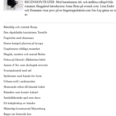
RECENSION/TEATER. Med barndomens tid- och ändlösa rollspel från
romanen
Skuggland
introduceras Jonas Brun på svensk scen. Lena Endre
och Dramaten visar prov på en fingertoppskänsla som Jon Asp gärna ser 
av.
Rättrådig och rytmisk Ronja
Den slipsklädde karriäristen Tartuffe
Frigörelse med dissonans
Ibsens lustspel placerat på lyxspa
Ungdomens olidliga ensamhet
Magisk, modern och maxad Robin
Fokus på filosofi i Rådströms bibel
Jeanne d’Arc som ekologisk terrorist
Svartsjukestrid med stil
Spökteater med känsla för form
Urbana troll i underjorden
Skimrande tribut till klassisk balett
Klassiker som kreativ kabaré
Samhällskritiskt spel som show
Ett kalejdoskop av känslor
Mästerligt konstruerad Mayenburg
Rappt om historisk hen