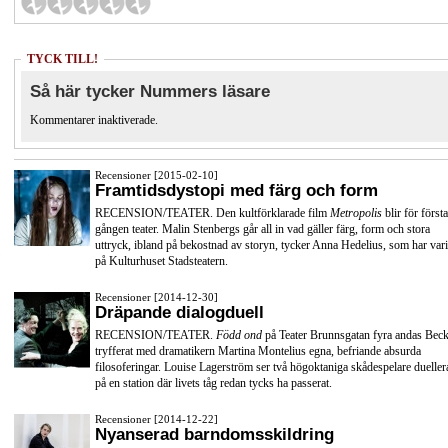
TYCK TILL!
Så här tycker Nummers läsare
Kommentarer inaktiverade.
Recensioner [2015-02-10]
Framtidsdystopi med färg och form
RECENSION/TEATER. Den kultförklarade film
Metropolis
blir för första
gången teater. Malin Stenbergs går all in vad gäller färg, form och stora
uttryck, ibland på bekostnad av storyn, tycker Anna Hedelius, som har vari
på Kulturhuset Stadsteatern.
Recensioner [2014-12-30]
Dräpande dialogduell
RECENSION/TEATER.
Född ond
på Teater Brunnsgatan fyra andas Beck
tryfferat med dramatikern Martina Montelius egna, befriande absurda
filosoferingar. Louise Lagerström ser två högoktaniga skådespelare dueller
på en station där livets tåg redan tycks ha passerat.
Recensioner [2014-12-22]
Nyanserad barndomsskildring