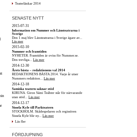
Teaterlänkar 2014
SENASTE NYTT
2015-07-31
Information om Nummer och Länsteatrarna i
Sverige
Den 1 maj blev Länsteatrarna i Sverige ägare av...
d
Läs mer
2015-02-10
Nummer och framtiden
NYHETER. Framtiden är oviss för Nummer.se.
Den trevliga...
Läs mer
2014-12-30
Årets bästa – redaktionens val 2014
tt
REDAKTIONENS BÄSTA 2014. Varje år utser
Nummers redaktion...
Läs mer
2014-12-18
Samiska teatern saknar stöd
KIRUNA. Giron Sámi Teáhter står för närvarande
min
utan stöd...
Läs mer
2014-12-17
ar
Sissela Kyle till Parkteatern
STOCKHOLM. Skådespelaren och regissören
Sissela Kyle blir ny...
Läs mer
Läs fler
FÖRDJUPNING