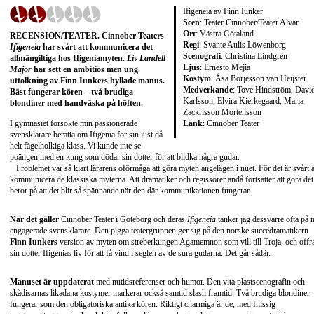
Ifigeneia av Finn Iunker
Scen
: Teater Cinnober/Teater Alvar
Ort
: Västra Götaland
RECENSION/TEATER
. Cinnober Teaters
Regi
: Svante Aulis Löwenborg
Ifigeneia
har svårt att kommunicera det
Scenografi
: Christina Lindgren
allmängiltiga hos Ifigeniamyten.
Liv Landell
Ljus
: Ernesto Mejia
Major
har sett en ambitiös men ung
Kostym
: Åsa Börjesson van Heijster
uttolkning av
Finn Iunkers
hyllade manus.
Medverkande
: Tove Hindström, Davi
Bäst fungerar kören – två brudiga
Karlsson, Elvira Kierkegaard, Maria
blondiner med handväska på höften.
Zackrisson Mortensson
Länk
:
Cinnober Teater
I gymnasiet försökte min passionerade
svensklärare berätta om Ifigenia för sin just då
helt fågelholkiga klass. Vi kunde inte se
poängen med en kung som dödar sin dotter för att blidka några gudar.
Problemet var så klart lärarens oförmåga att göra myten angelägen i nuet. För det är svårt a
kommunicera de klassiska myterna. Att dramatiker och regissörer ändå fortsätter att göra det
beror på att det blir så spännande när den där kommunikationen fungerar.
När det gäller
Cinnober Teater i Göteborg och deras
Ifigeneia
tänker jag dessvärre ofta på 
engagerade svensklärare. Den pigga teatergruppen ger sig på den norske succédramatikern
Finn Iunkers
version av myten om streberkungen Agamemnon som vill till Troja, och offr
sin dotter Ifigenias liv för att få vind i seglen av de sura gudarna. Det går sådär.
Manuset är uppdaterat
med nutidsreferenser och humor. Den vita plastscenografin och
skådisarnas likadana kostymer markerar också samtid slash framtid. Två brudiga blondiner
fungerar som den obligatoriska antika kören. Riktigt charmiga är de, med fnissig