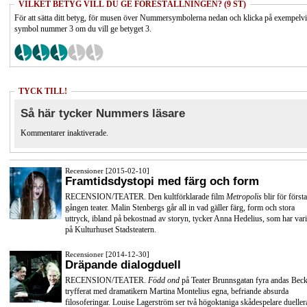
VILKET BETYG VILL DU GE FÖRESTÄLLNINGEN? (9 ST)
För att sätta ditt betyg, för musen över Nummersymbolerna nedan och klicka på exempelv
symbol nummer 3 om du vill ge betyget 3.
TYCK TILL!
Så här tycker Nummers läsare
Kommentarer inaktiverade.
Recensioner [2015-02-10]
Framtidsdystopi med färg och form
RECENSION/TEATER. Den kultförklarade film
Metropolis
blir för första
gången teater. Malin Stenbergs går all in vad gäller färg, form och stora
uttryck, ibland på bekostnad av storyn, tycker Anna Hedelius, som har vari
på Kulturhuset Stadsteatern.
Recensioner [2014-12-30]
Dräpande dialogduell
RECENSION/TEATER.
Född ond
på Teater Brunnsgatan fyra andas Beck
tryfferat med dramatikern Martina Montelius egna, befriande absurda
filosoferingar. Louise Lagerström ser två högoktaniga skådespelare dueller