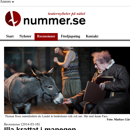
Annons
Start
Nyheter
Recensioner
Fördjupning
Kontakt
Thomas Roos teaterdirektör du Londel är berättelsens tolk och nav. Här med åsnan Paco.
Foto: Markus Går
Recensioner [2014-03-18]
Illa krattat i manegen