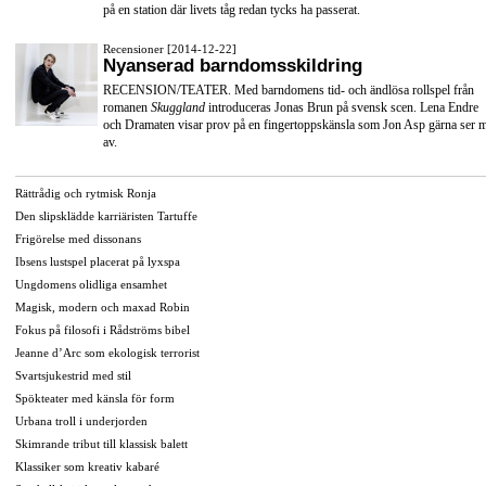
på en station där livets tåg redan tycks ha passerat.
Recensioner [2014-12-22]
Nyanserad barndomsskildring
RECENSION/TEATER. Med barndomens tid- och ändlösa rollspel från
romanen
Skuggland
introduceras Jonas Brun på svensk scen. Lena Endre
och Dramaten visar prov på en fingertoppskänsla som Jon Asp gärna ser 
av.
Rättrådig och rytmisk Ronja
Den slipsklädde karriäristen Tartuffe
Frigörelse med dissonans
Ibsens lustspel placerat på lyxspa
Ungdomens olidliga ensamhet
Magisk, modern och maxad Robin
Fokus på filosofi i Rådströms bibel
Jeanne d’Arc som ekologisk terrorist
Svartsjukestrid med stil
Spökteater med känsla för form
Urbana troll i underjorden
Skimrande tribut till klassisk balett
Klassiker som kreativ kabaré