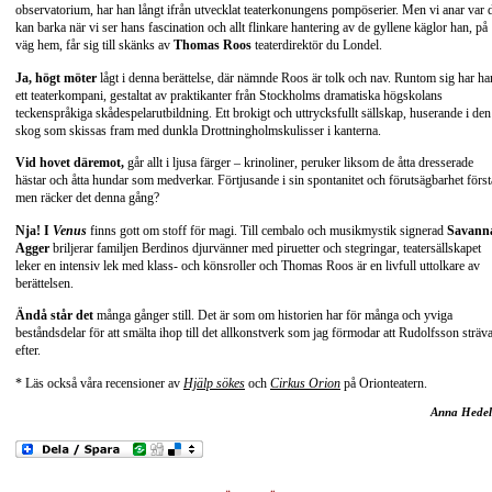
observatorium, har han långt ifrån utvecklat teaterkonungens pompöserier. Men vi anar var 
kan barka när vi ser hans fascination och allt flinkare hantering av de gyllene käglor han, på
väg hem, får sig till skänks av
Thomas Roos
teaterdirektör du Londel.
Ja, högt möter
lågt i denna berättelse, där nämnde Roos är tolk och nav. Runtom sig har ha
ett teaterkompani, gestaltat av praktikanter från Stockholms dramatiska högskolans
teckenspråkiga skådespelarutbildning. Ett brokigt och uttrycksfullt sällskap, huserande i den
skog som skissas fram med dunkla Drottningholmskulisser i kanterna.
Vid hovet däremot,
går allt i ljusa färger – krinoliner, peruker liksom de åtta dresserade
hästar och åtta hundar som medverkar. Förtjusande i sin spontanitet och förutsägbarhet först
men räcker det denna gång?
Nja! I
Venus
finns gott om stoff för magi. Till cembalo och musikmystik signerad
Savann
Agger
briljerar familjen Berdinos djurvänner med piruetter och stegringar, teatersällskapet
leker en intensiv lek med klass- och könsroller och Thomas Roos är en livfull uttolkare av
berättelsen.
Ändå står det
många gånger still. Det är som om historien har för många och yviga
beståndsdelar för att smälta ihop till det allkonstverk som jag förmodar att Rudolfsson sträv
efter.
* Läs också våra recensioner av
Hjälp sökes
och
Cirkus Orion
på Orionteatern.
Anna Hedel