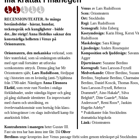
Venus
av Lars Rudolfsson
Scen:
Orionteatern
Ort:
Stockholm
RECENSION/TEATER. Av många
Regi:
Lars Rudolfsson
beståndsdelar - hästar, hundar,
Scenografi:
John Enberg
teckenspråk och kungligheter - bidde
Kostymdesign:
Karin Höeg, Kersti Vit
det...lite rörigt! Anna Hedelius saknar den
Rudolfsson
konstnärliga helheten i
Venus
på
Maskdesign:
Sara Klänge
Orionteatern.
Ljusdesign:
Anders Rosenquist
Komposition och ljuddesign:
Savann
Orionteatern, den mekaniska
verkstad, som
Agger
blev teaterlokal, som så småningom utökades
Djurtränare:
Suzanne Berdino
med eget stall fortsätter att utforska
Koreografi:
Sara Larsson-Fryxell
scenkonstens uttryck. Denna gång har Mr
Medverkande:
Oliver Berdino, Suzan
Orionteatern själv,
Lars Rudolfsson
, fördjupat
Berdino, Stephanie Berdino, Charmain
sig i historien om en kvinnlig (anti-?) hjältinna
Berdino, Daniel Koscik, Thomas Roos,
från 1700-talet. Nämligen
Anna Eleonora
Sara Larsson-Fryxell, Rebecca
Ekelöf,
som reste runt Norden i otaliga
Drammeh*, Aino Hakala*, Silva
förklädnader, under ständiga lögner och gång
Belghiti*, Ditte Gaarde*, Niklas
på gång skiftande identiteter. En improvisatör
Andersson*, Remi Roos*, Jaokim
med charm och utstrålning, en
Hagelin Adeby*
överlevnadskonstnär som bortsåg från klass-
* Praktikanter från Stockholms
och könsgränser i en slags individuell kamp för
dramatiska högskola
anarkistisk frihet.
Länk:
Orionteatern
Kontrahenten i manegen
heter Gustav III.
Fast sin trea har han ännu inte fått. Då
Oliver
Berdinos
unge kronprins åser Venus passage förbi solen genom teleskopet på Stockholms