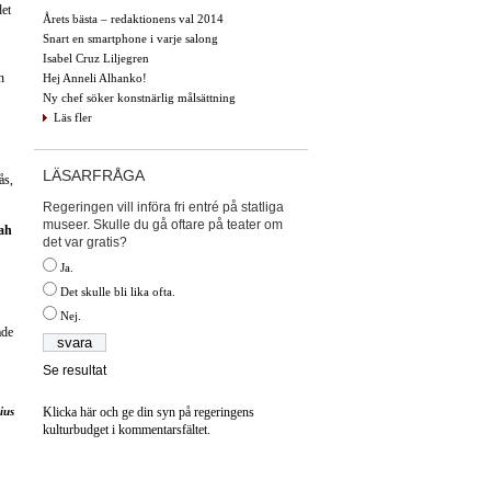
det
Årets bästa – redaktionens val 2014
Snart en smartphone i varje salong
Isabel Cruz Liljegren
n
Hej Anneli Alhanko!
Ny chef söker konstnärlig målsättning
Läs fler
LÄSARFRÅGA
ås,
Regeringen vill införa fri entré på statliga
museer. Skulle du gå oftare på teater om
ah
det var gratis?
Ja.
Det skulle bli lika ofta.
Nej.
ade
Se resultat
Klicka här och ge din syn på regeringens
ius
kulturbudget i kommentarsfältet.