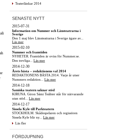
Teaterlänkar 2014
SENASTE NYTT
2015-07-31
Information om Nummer och Länsteatrarna i
ali
Sverige
Den 1 maj blev Länsteatrarna i Sverige ägare av...
Läs mer
2015-02-10
Nummer och framtiden
ah
NYHETER. Framtiden är oviss för Nummer.se.
Den trevliga...
Läs mer
2014-12-30
Årets bästa – redaktionens val 2014
ne
REDAKTIONENS BÄSTA 2014. Varje år utser
e
Nummers redaktion...
Läs mer
2014-12-18
Samiska teatern saknar stöd
KIRUNA. Giron Sámi Teáhter står för närvarande
utan stöd...
Läs mer
2014-12-17
Sissela Kyle till Parkteatern
STOCKHOLM. Skådespelaren och regissören
Sissela Kyle blir ny...
Läs mer
Läs fler
FÖRDJUPNING