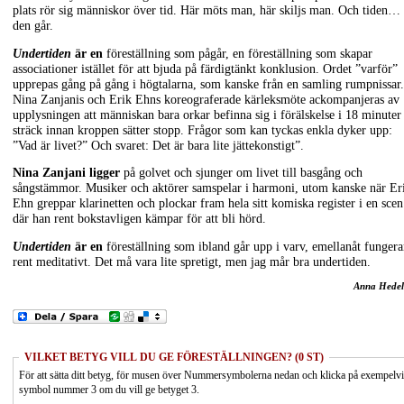
plats rör sig människor över tid. Här möts man, här skiljs man. Och tiden…
den går.
Undertiden
är en
föreställning som pågår, en föreställning som skapar
associationer istället för att bjuda på färdigtänkt konklusion. Ordet ”varför”
upprepas gång på gång i högtalarna, som kanske från en samling rumpnissar.
Nina Zanjanis och Erik Ehns koreograferade kärleksmöte ackompanjeras av
upplysningen att människan bara orkar befinna sig i förälskelse i 18 minuter 
sträck innan kroppen sätter stopp. Frågor som kan tyckas enkla dyker upp:
”Vad är livet?” Och svaret: Det är bara lite jättekonstigt”.
Nina Zanjani ligger
på golvet och sjunger om livet till basgång och
sångstämmor. Musiker och aktörer samspelar i harmoni, utom kanske när Er
Ehn greppar klarinetten och plockar fram hela sitt komiska register i en scen
där han rent bokstavligen kämpar för att bli hörd.
Undertiden
är en
föreställning som ibland går upp i varv, emellanåt fungera
rent meditativt. Det må vara lite spretigt, men jag mår bra undertiden.
Anna Hedel
VILKET BETYG VILL DU GE FÖRESTÄLLNINGEN? (0 ST)
För att sätta ditt betyg, för musen över Nummersymbolerna nedan och klicka på exempelv
symbol nummer 3 om du vill ge betyget 3.