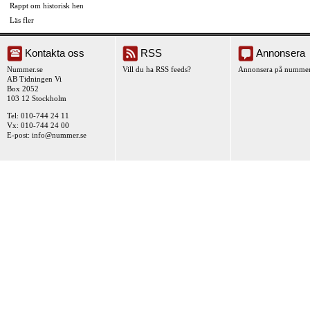
Rappt om historisk hen
Läs fler
Kontakta oss
RSS
Annonsera
Nummer.se
Vill du ha RSS feeds?
Annonsera på nummer
AB Tidningen Vi
Box 2052
103 12 Stockholm
Tel: 010-744 24 11
Vx: 010-744 24 00
E-post:
info@nummer.se