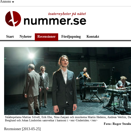
Annons
Start
Nyheter
Recensioner
Fördjupning
Kontakt
Skådespelarna Mattias Silvell, Erik Ehn, Nina Zanjani och musikerna Martin Hederos, Andreas Werliin, D
Berglund och Johan Lindström samverkar i harmoni i <em>Undertiden.</em>
Foto: Roger Stenb
Recensioner [2013-05-25]