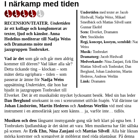
I närkamp med tiden
Undertiden
med texter av Jacob
Hirdwall, Nadja Weiss, Mikael
Smedbäck och Mattias Silvell samt
RECENSION/TEATER.
Undertiden
Gunnar Ekelöf
är ett kollage och konglomerat av
Scen:
Elverket, Dramaten
texter, ljud och känslor. Anna
Ort:
Stockholm
Hedelius mediterar till Nadja Weiss
Regi, koncept, kostym, scenbild:
Nad
och Dramatens möte med
Weiss
jazzgruppen Tonbruket.
Musik:
Tonbruket
Dramaturg:
Jacob Hirdwall
Vad är det
som går och går men aldrig
Medverkande:
Nina Zanjani, Erik Ehn
kommer till dörren? Vad läker alla sår?
Mattias Silvell och Tonbruket; Dan
Detta tickande ting – klockan – som
Berglund, Johan Lindström, Martin
mäter detta ogripbara – tiden – som
Hederos, Andreas Werliin
passerar är ämne för
Nadja Weiss
Länk:
Dramaten
uppsättning
Undertiden
, där hon har
bjudit in jazzgruppen Tonbruket till
Elverket. Det är ett musikaliskt mycket lyckosamt besök. Med sin bas leder
Dan Berglund
smeksamt in oss i scenrummet utifrån foajén. Väl därinne tar
Johan Lindström, Martin Hederos
och
Andreas Werliin
vid med sina
instrument i en atmosfärisk jazz som känns… ja, varför inte… tidlös.
Musiken och dess
långsamt insmygande gung står helt klart på egna ben. I
Tonbrukets ljudlandskap är det skönt att vara. Men musikerna har fått sällsk
på scenen. Av
Erik Ehn, Nina Zanjani
och
Mattias Silvell
. Alla bär likna
mörka kostymer och scengolvet är möblerat med röda plastpåsar. På denna