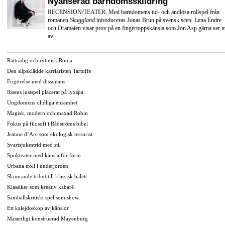
Nyanserad barndomsskildring
RECENSION/TEATER. Med barndomens tid- och ändlösa rollspel från
romanen
Skuggland
introduceras Jonas Brun på svensk scen. Lena Endre
och Dramaten visar prov på en fingertoppskänsla som Jon Asp gärna ser 
av.
Rättrådig och rytmisk Ronja
Den slipsklädde karriäristen Tartuffe
Frigörelse med dissonans
Ibsens lustspel placerat på lyxspa
Ungdomens olidliga ensamhet
Magisk, modern och maxad Robin
Fokus på filosofi i Rådströms bibel
Jeanne d’Arc som ekologisk terrorist
Svartsjukestrid med stil
Spökteater med känsla för form
Urbana troll i underjorden
Skimrande tribut till klassisk balett
Klassiker som kreativ kabaré
Samhällskritiskt spel som show
Ett kalejdoskop av känslor
Mästerligt konstruerad Mayenburg