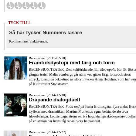
TYCK TILL!
Så här tycker Nummers läsare
Kommentarer inaktiverade.
Recensioner [2015-02-10]
Framtidsdystopi med färg och form
RECENSION/TEATER. Den kultförklarade film
Metropolis
blir för första
gången teater. Malin Stenbergs går all in vad gäller färg, form och stora
uttryck, ibland på bekostnad av storyn, tycker Anna Hedelius, som har vari
på Kulturhuset Stadsteatern.
Recensioner [2014-12-30]
Dräpande dialogduell
RECENSION/TEATER.
Född ond
på Teater Brunnsgatan fyra andas Beck
tryfferat med dramatikern Martina Montelius egna, befriande absurda
filosoferingar. Louise Lagerström ser två högoktaniga skådespelare dueller
på en station där livets tåg redan tycks ha passerat.
Recensioner [2014-12-22]