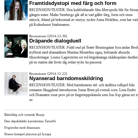
Framtidsdystopi med färg och form
RECENSION/TEATER. Den kultförklarade film
Metropolis
blir för första
gången teater. Malin Stenbergs går all in vad gäller färg, form och stora
uttryck, ibland på bekostnad av storyn, tycker Anna Hedelius, som har vari
på Kulturhuset Stadsteatern.
Recensioner [2014-12-30]
Dräpande dialogduell
RECENSION/TEATER.
Född ond
på Teater Brunnsgatan fyra andas Beck
tryfferat med dramatikern Martina Montelius egna, befriande absurda
filosoferingar. Louise Lagerström ser två högoktaniga skådespelare dueller
på en station där livets tåg redan tycks ha passerat.
Recensioner [2014-12-22]
Nyanserad barndomsskildring
RECENSION/TEATER. Med barndomens tid- och ändlösa rollspel från
romanen
Skuggland
introduceras Jonas Brun på svensk scen. Lena Endre
och Dramaten visar prov på en fingertoppskänsla som Jon Asp gärna ser 
av.
Rättrådig och rytmisk Ronja
Den slipsklädde karriäristen Tartuffe
Frigörelse med dissonans
Ibsens lustspel placerat på lyxspa