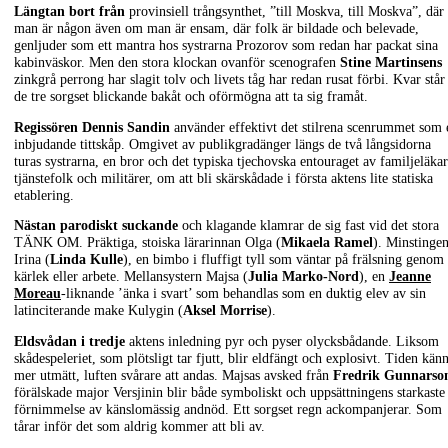
Längtan bort från
provinsiell trångsynthet, ”till Moskva, till Moskva”, där
man är någon även om man är ensam, där folk är bildade och belevade,
genljuder som ett mantra hos systrarna Prozorov som redan har packat sina
kabinväskor. Men den stora klockan ovanför scenografen
Stine Martinsens
zinkgrå perrong har slagit tolv och livets tåg har redan rusat förbi. Kvar står
de tre sorgset blickande bakåt och oförmögna att ta sig framåt.
Regissören Dennis Sandin
använder effektivt det stilrena scenrummet som 
inbjudande tittskåp. Omgivet av publikgradänger längs de två långsidorna
turas systrarna, en bror och det typiska tjechovska entouraget av familjeläkar
tjänstefolk och militärer, om att bli skärskådade i första aktens lite statiska
etablering.
Nästan parodiskt suckande
och klagande klamrar de sig fast vid det stora
TÄNK OM. Präktiga, stoiska lärarinnan Olga (
Mikaela Ramel
). Minstinge
Irina (
Linda Kulle
), en bimbo i fluffigt tyll som väntar på frälsning genom
kärlek eller arbete. Mellansystern Majsa (
Julia Marko-Nord
), en
Jeanne
Moreau
-liknande ’änka i svart’ som behandlas som en duktig elev av sin
latinciterande make Kulygin (
Aksel Morrise
).
Eldsvådan i tredje
aktens inledning pyr och pyser olycksbådande. Liksom
skådespeleriet, som plötsligt tar fjutt, blir eldfängt och explosivt. Tiden kän
mer utmätt, luften svårare att andas. Majsas avsked från
Fredrik Gunnarso
förälskade major Versjinin blir både symboliskt och uppsättningens starkaste
förnimmelse av känslomässig andnöd. Ett sorgset regn ackompanjerar. Som
tårar inför det som aldrig kommer att bli av.