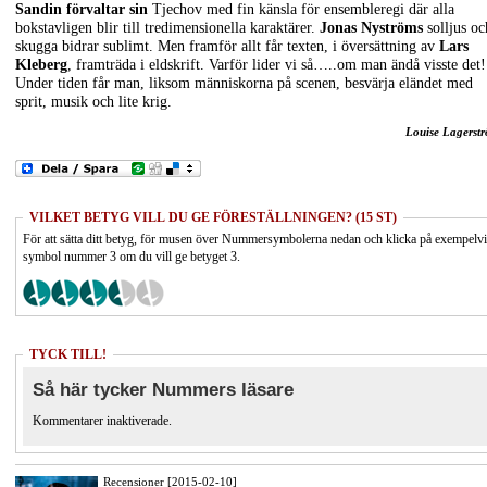
Sandin förvaltar sin
Tjechov med fin känsla för ensembleregi där alla
bokstavligen blir till tredimensionella karaktärer.
Jonas Nyströms
solljus oc
skugga bidrar sublimt. Men framför allt får texten, i översättning av
Lars
Kleberg
, framträda i eldskrift. Varför lider vi så…..om man ändå visste det!
Under tiden får man, liksom människorna på scenen, besvärja eländet med
sprit, musik och lite krig.
Louise Lagerst
VILKET BETYG VILL DU GE FÖRESTÄLLNINGEN? (15 ST)
För att sätta ditt betyg, för musen över Nummersymbolerna nedan och klicka på exempelv
symbol nummer 3 om du vill ge betyget 3.
TYCK TILL!
Så här tycker Nummers läsare
Kommentarer inaktiverade.
Recensioner [2015-02-10]