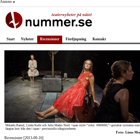
Annons
Start
Nyheter
Recensioner
Fördjupning
Kontakt
Mikaela Ramel, Linda Kulle och Julia Marko Nord <span style="color: #000000;">gestaltar systrarna som
längtar bort från den</span> provinsiella trångsyntheten.
Foto: Linus Me
Recensioner [2013-09-16]