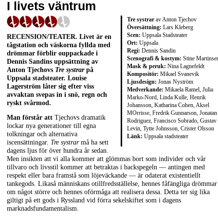
I livets väntrum
Tre systrar
av Anton Tjechov
Översättning:
Lars Kleberg
Scen:
Uppsala Stadsteater
RECENSION/TEATER. Livet är en
Ort:
Uppsala
tågstation och väskorna fyllda med
Regi:
Dennis Sandin
drömmar förblir ouppackade i
Scenografi & kostym:
Stine Martinse
Dennis Sandins uppsättning av
Mask & peruk:
Nina Lagnefeldt
Anton Tjechovs
Tre systrar
på
Kompositör:
Mikael Svanevik
Uppsala stadsteater. Louise
Ljusdesign:
Jonas Nyström
Lagerström låter sig efter viss
Medverkande:
Mikaela Ramel, Julia
avvaktan svepas in i snö, regn och
Marko-Nord, Linda Kulle, Henrik
ryskt svårmod.
Johansson, Katharina Cohen, Aksel
MOrrisse, Fredrik Gunnarson, Jonatan
Man förstår att
Tjechovs dramatik
Rodriguez, Francisco Sobrado, Gustav
lockar nya generationer till egna
Levin, Tytte Johnsson, Crister Olsson
tolkningar och alternativa
Länk:
Uppsala stadsteater
iscensättningar.
Tre systrar
må ha sett
dagens ljus för över hundra år sedan.
Men insikten att vi alla kommer att glömmas bort som individer och vår
tillvaro och livsstil kommer att betraktas i backspegeln — antingen med
respekt eller bara framstå som löjeväckande — är odaterat existentiellt
tankegods. Likaså människans otillfredsställelse, hennes fåfängliga drömmar
om något större och hennes oförmåga att realisera dessa. Detta ter sig lika
giltigt på ett gods i Ryssland vid förra sekelskiftet som i dagens
marknadsfundamentalism.