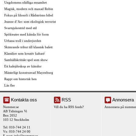
Ungdomens olidliga ensamhet
Magisk, modern och maxad Robin
Fokus på filosofi i Rådströms bibel
Jeanne d’Arc som ekologisk terrorist
Svartsjukestrid med stil
Spökteater med känsla för form
Urbana troll i underjorden
Skimrande tribut till klassisk balett
Klassiker som kreativ kabaré
Samhällskritiskt spel som show
Ett kalejdoskop av känslor
Mästerligt konstruerad Mayenburg
Rappt om historisk hen
Läs fler
Kontakta oss
RSS
Annonsera
Nummer.se
Vill du ha RSS feeds?
Annonsera på nummer
AB Tidningen Vi
Box 2052
103 12 Stockholm
Tel: 010-744 24 11
Vx: 010-744 24 00
E-post:
info@nummer.se