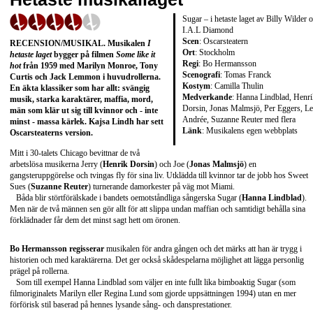
Sugar – i hetaste laget av Billy Wilder 
I.A.L Diamond
Scen
: Oscarsteatern
RECENSION/MUSIKAL
. Musikalen
I
Ort
: Stockholm
hetaste laget
bygger på filmen
Some like it
Regi
: Bo Hermansson
hot
från 1959 med
Marilyn Monroe, Tony
Scenografi
: Tomas Franck
Curtis
och
Jack Lemmon
i huvudrollerna.
Kostym
: Camilla Thulin
En äkta klassiker som har allt: svängig
Medverkande
: Hanna Lindblad, Henri
musik, starka karaktärer, maffia, mord,
Dorsin, Jonas Malmsjö, Per Eggers, Le
män som klär ut sig till kvinnor och - inte
Andrée, Suzanne Reuter med flera
minst - massa kärlek.
Kajsa Lindh
har sett
Länk
:
Musikalens egen webbplats
Oscarsteaterns version.
Mitt i 30-talets Chicago bevittnar de två
arbetslösa musikerna Jerry (
Henrik Dorsin
) och Joe (
Jonas Malmsjö
) en
gangsteruppgörelse och tvingas fly för sina liv. Utklädda till kvinnor tar de jobb hos Sweet
Sues (
Suzanne Reuter
) turnerande damorkester på väg mot Miami.
Båda blir störtförälskade i bandets oemotståndliga sångerska Sugar (
Hanna Lindblad
).
Men när de två männen sen gör allt för att slippa undan maffian och samtidigt behålla sina
förklädnader får dem det minst sagt hett om öronen.
Bo Hermansson regisserar
musikalen för andra gången och det märks att han är trygg i
historien och med karaktärerna. Det ger också skådespelarna möjlighet att lägga personlig
prägel på rollerna.
Som till exempel Hanna Lindblad som väljer en inte fullt lika bimboaktig Sugar (som
filmoriginalets Marilyn eller Regina Lund som gjorde uppsättningen 1994) utan en mer
förförisk stil baserad på hennes lysande sång- och dansprestationer.