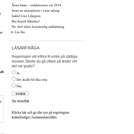
Årets bästa – redaktionens val 2014
Snart en smartphone i varje salong
h
Isabel Cruz Liljegren
Hej Anneli Alhanko!
Ny chef söker konstnärlig målsättning
Läs fler
et
LÄSARFRÅGA
Regeringen vill införa fri entré på statliga
museer. Skulle du gå oftare på teater om
det var gratis?
ndh
Ja.
Det skulle bli lika ofta.
Nej.
Se resultat
is
Klicka här och ge din syn på regeringens
kulturbudget i kommentarsfältet.