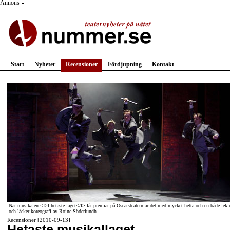
Annons
Start
Nyheter
Recensioner
Fördjupning
Kontakt
När musikalen <I>I hetaste laget</I> får premiär på Oscarsteatern är det med mycket hetta och en både lekf
och läcker koreografi av Roine Söderlundh.
Recensioner [2010-09-13]
Hetaste musikallaget