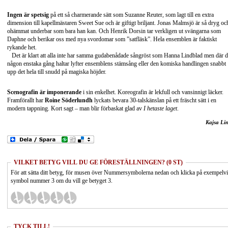
Ingen är spetsig
på ett så charmerande sätt som Suzanne Reuter, som lagt till en extra
dimension till kapellmästaren Sweet Sue och är giftigt briljant. Jonas Malmsjö är så dryg oc
ohämmat underbar som bara han kan. Och Henrik Dorsin tar verkligen ut svängarna som
Daphne och berikar oss med nya svordomar som ”satfläsk”. Hela ensemblen är faktiskt
rykande het.
Det är klart att alla inte har samma gudabenådade sångröst som Hanna Lindblad men där d
någon enstaka gång haltar lyfter ensemblens stämsång eller den komiska handlingen snabbt
upp det hela till snudd på magiska höjder.
Scenografin är imponerande
i sin enkelhet. Koreografin är lekfull och vansinnigt läcker.
Framförallt har
Roine Söderlundh
lyckats bevara 30-talskänslan på ett fräscht sätt i en
modern tappning. Kort sagt – man blir förbaskat glad av
I hetaste laget
.
Kajsa Li
VILKET BETYG VILL DU GE FÖRESTÄLLNINGEN? (0 ST)
För att sätta ditt betyg, för musen över Nummersymbolerna nedan och klicka på exempelv
symbol nummer 3 om du vill ge betyget 3.
TYCK TILL!