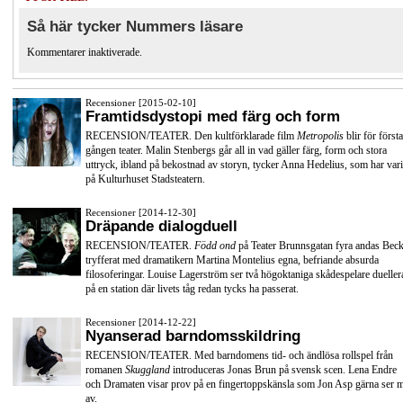
Så här tycker Nummers läsare
Kommentarer inaktiverade.
Recensioner [2015-02-10]
Framtidsdystopi med färg och form
RECENSION/TEATER. Den kultförklarade film
Metropolis
blir för första
gången teater. Malin Stenbergs går all in vad gäller färg, form och stora
uttryck, ibland på bekostnad av storyn, tycker Anna Hedelius, som har vari
på Kulturhuset Stadsteatern.
Recensioner [2014-12-30]
Dräpande dialogduell
RECENSION/TEATER.
Född ond
på Teater Brunnsgatan fyra andas Beck
tryfferat med dramatikern Martina Montelius egna, befriande absurda
filosoferingar. Louise Lagerström ser två högoktaniga skådespelare dueller
på en station där livets tåg redan tycks ha passerat.
Recensioner [2014-12-22]
Nyanserad barndomsskildring
RECENSION/TEATER. Med barndomens tid- och ändlösa rollspel från
romanen
Skuggland
introduceras Jonas Brun på svensk scen. Lena Endre
och Dramaten visar prov på en fingertoppskänsla som Jon Asp gärna ser 
av.