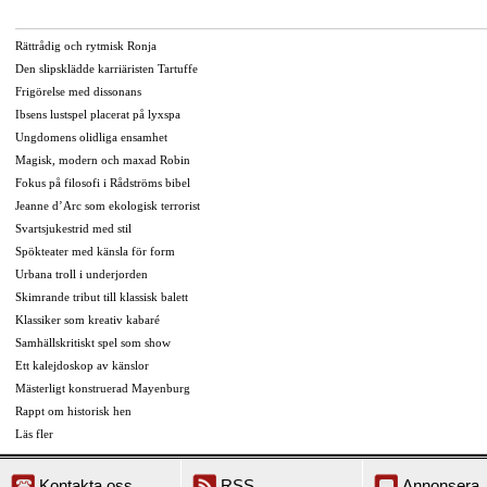
Rättrådig och rytmisk Ronja
Den slipsklädde karriäristen Tartuffe
Frigörelse med dissonans
Ibsens lustspel placerat på lyxspa
Ungdomens olidliga ensamhet
Magisk, modern och maxad Robin
Fokus på filosofi i Rådströms bibel
Jeanne d’Arc som ekologisk terrorist
Svartsjukestrid med stil
Spökteater med känsla för form
Urbana troll i underjorden
Skimrande tribut till klassisk balett
Klassiker som kreativ kabaré
Samhällskritiskt spel som show
Ett kalejdoskop av känslor
Mästerligt konstruerad Mayenburg
Rappt om historisk hen
Läs fler
Kontakta oss
RSS
Annonsera