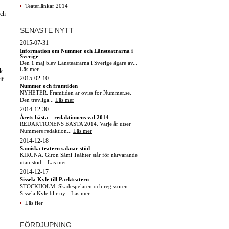
Teaterlänkar 2014
och
SENASTE NYTT
2015-07-31
Information om Nummer och Länsteatrarna i
Sverige
Den 1 maj blev Länsteatrarna i Sverige ägare av...
Läs mer
k
2015-02-10
if
Nummer och framtiden
NYHETER. Framtiden är oviss för Nummer.se.
Den trevliga...
Läs mer
2014-12-30
Årets bästa – redaktionens val 2014
REDAKTIONENS BÄSTA 2014. Varje år utser
Nummers redaktion...
Läs mer
2014-12-18
Samiska teatern saknar stöd
KIRUNA. Giron Sámi Teáhter står för närvarande
utan stöd...
Läs mer
2014-12-17
Sissela Kyle till Parkteatern
STOCKHOLM. Skådespelaren och regissören
Sissela Kyle blir ny...
Läs mer
Läs fler
FÖRDJUPNING