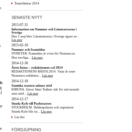
Teaterlänkar 2014
n
SENASTE NYTT
2015-07-31
Information om Nummer och Länsteatrarna i
Sverige
Den 1 maj blev Länsteatrarna i Sverige ägare av...
Läs mer
2015-02-10
n
Nummer och framtiden
NYHETER. Framtiden är oviss för Nummer.se.
Den trevliga...
Läs mer
2014-12-30
Årets bästa – redaktionens val 2014
REDAKTIONENS BÄSTA 2014. Varje år utser
Nummers redaktion...
Läs mer
2014-12-18
fs
Samiska teatern saknar stöd
om
KIRUNA. Giron Sámi Teáhter står för närvarande
I
utan stöd...
Läs mer
2014-12-17
Sissela Kyle till Parkteatern
ga
STOCKHOLM. Skådespelaren och regissören
Sissela Kyle blir ny...
Läs mer
Läs fler
an
FÖRDJUPNING