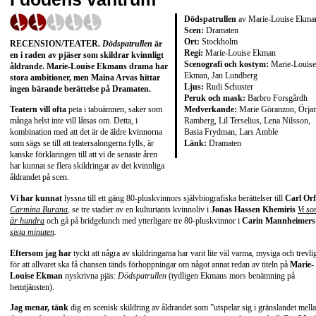
Dödspatrullen
av Marie-Louise Ekma
Scen:
Dramaten
Ort:
Stockholm
RECENSION/TEATER.
Dödspatrullen
är
Regi:
Marie-Louise Ekman
en i raden av pjäser som skildrar kvinnligt
Scenografi och kostym:
Marie-Louise
åldrande. Marie-Louise Ekmans drama har
Ekman, Jan Lundberg
stora ambitioner, men Maina Arvas hittar
Ljus:
Rudi Schuster
ingen bärande berättelse på Dramaten.
Peruk och mask:
Barbro Forsgårdh
Medverkande:
Marie Göranzon, Örja
Teatern vill ofta
peta i tabuämnen, saker som
Ramberg, Lil Terselius, Lena Nilsson,
många helst inte vill låtsas om. Detta, i
Basia Frydman, Lars Amble
kombination med att det är de äldre kvinnorna
Länk:
Dramaten
som sägs se till att teatersalongerna fylls, är
kanske förklaringen till att vi de senaste åren
har kunnat se flera skildringar av det kvinnliga
åldrandet på scen.
Vi har kunnat
lyssna till ett gäng 80-pluskvinnors självbiografiska berättelser till
Carl Orf
Carmina Burana
,
se tre stadier av en kulturtants kvinnoliv i
Jonas Hassen Khemiris
Vi s
är hundra
och gå på bridgelunch med ytterligare tre 80-pluskvinnor i
Carin Mannheimers
sista minuten
.
Eftersom jag har
tyckt att några av skildringarna har varit lite väl varma, mysiga och trevli
för att allvaret ska få chansen tänds förhoppningar om något annat redan av titeln på
Marie-
Louise Ekman
nyskrivna pjäs:
Dödspatrullen
(tydligen Ekmans mors benämning på
hemtjänsten).
Jag menar, tänk
dig en scenisk skildring av åldrandet som ”utspelar sig i gränslandet mell