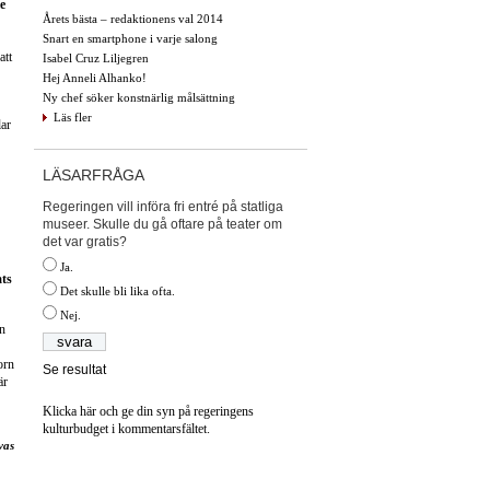
e
Årets bästa – redaktionens val 2014
Snart en smartphone i varje salong
att
Isabel Cruz Liljegren
Hej Anneli Alhanko!
Ny chef söker konstnärlig målsättning
Läs fler
lar
LÄSARFRÅGA
Regeringen vill införa fri entré på statliga
museer. Skulle du gå oftare på teater om
det var gratis?
Ja.
ts
Det skulle bli lika ofta.
Nej.
an
orn
Se resultat
är
Klicka här och ge din syn på regeringens
kulturbudget i kommentarsfältet.
vas