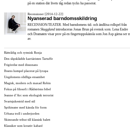
på en station där livets tåg redan tycks ha passerat.
Recensioner [2014-12-22]
Nyanserad barndomsskildring
RECENSION/TEATER. Med barndomens tid- och ändlösa rollspel från
romanen
Skuggland
introduceras Jonas Brun på svensk scen. Lena Endre
och Dramaten visar prov på en fingertoppskänsla som Jon Asp gärna ser 
av.
Rättrådig och rytmisk Ronja
Den slipsklädde karriäristen Tartuffe
Frigörelse med dissonans
Ibsens lustspel placerat på lyxspa
Ungdomens olidliga ensamhet
Magisk, modern och maxad Robin
Fokus på filosofi i Rådströms bibel
Jeanne d’Arc som ekologisk terrorist
Svartsjukestrid med stil
Spökteater med känsla för form
Urbana troll i underjorden
Skimrande tribut till klassisk balett
Klassiker som kreativ kabaré