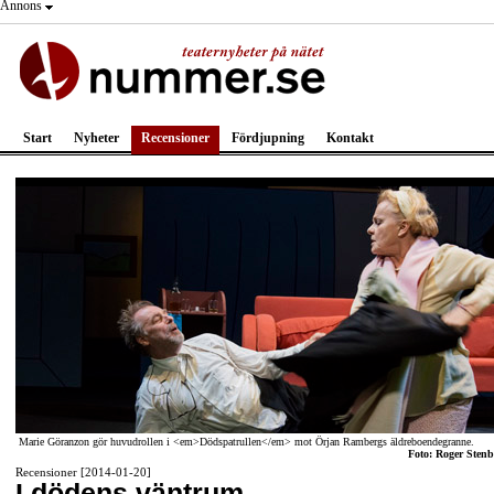
Annons
Start
Nyheter
Recensioner
Fördjupning
Kontakt
Marie Göranzon gör huvudrollen i <em>Dödspatrullen</em> mot Örjan Rambergs äldreboendegranne.
Foto: Roger Stenb
Recensioner [2014-01-20]
I dödens väntrum