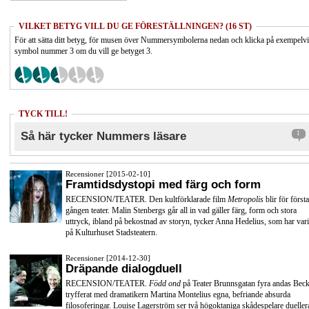
VILKET BETYG VILL DU GE FÖRESTÄLLNINGEN? (16 ST)
För att sätta ditt betyg, för musen över Nummersymbolerna nedan och klicka på exempelv
symbol nummer 3 om du vill ge betyget 3.
TYCK TILL!
Så här tycker Nummers läsare
1
Recensioner [2015-02-10]
Framtidsdystopi med färg och form
RECENSION/TEATER. Den kultförklarade film
Metropolis
blir för första
gången teater. Malin Stenbergs går all in vad gäller färg, form och stora
uttryck, ibland på bekostnad av storyn, tycker Anna Hedelius, som har vari
på Kulturhuset Stadsteatern.
Recensioner [2014-12-30]
Dräpande dialogduell
RECENSION/TEATER.
Född ond
på Teater Brunnsgatan fyra andas Beck
tryfferat med dramatikern Martina Montelius egna, befriande absurda
filosoferingar. Louise Lagerström ser två högoktaniga skådespelare dueller