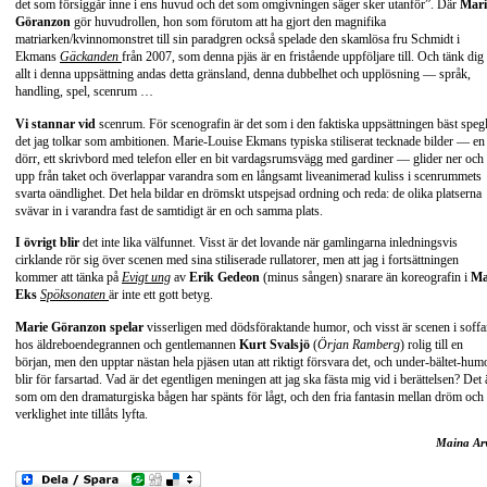
det som försiggår inne i ens huvud och det som omgivningen säger sker utanför”. Där
Mari
Göranzon
gör huvudrollen, hon som förutom att ha gjort den magnifika
matriarken/kvinnomonstret till sin paradgren också spelade den skamlösa fru Schmidt i
Ekmans
Gäckanden
från 2007, som denna pjäs är en fristående uppföljare till. Och tänk dig 
allt i denna uppsättning andas detta gränsland, denna dubbelhet och upplösning — språk,
handling, spel, scenrum …
Vi stannar vid
scenrum. För scenografin är det som i den faktiska uppsättningen bäst speg
det jag tolkar som ambitionen. Marie-Louise Ekmans typiska stiliserat tecknade bilder — en
dörr, ett skrivbord med telefon eller en bit vardagsrumsvägg med gardiner — glider ner och
upp från taket och överlappar varandra som en långsamt liveanimerad kuliss i scenrummets
svarta oändlighet. Det hela bildar en drömskt utspejsad ordning och reda: de olika platserna
svävar in i varandra fast de samtidigt är en och samma plats.
I övrigt blir
det inte lika välfunnet. Visst är det lovande när gamlingarna inledningsvis
cirklande rör sig över scenen med sina stiliserade rullatorer, men att jag i fortsättningen
kommer att tänka på
Evigt ung
av
Erik Gedeon
(minus sången) snarare än koreografin i
Ma
Eks
Spöksonaten
är inte ett gott betyg.
Marie Göranzon spelar
visserligen med dödsföraktande humor, och visst är scenen i soff
hos äldreboendegrannen och gentlemannen
Kurt Svalsjö
(
Örjan Ramberg
) rolig till en
början, men den upptar nästan hela pjäsen utan att riktigt försvara det, och under-bältet-hum
blir för farsartad. Vad är det egentligen meningen att jag ska fästa mig vid i berättelsen? Det 
som om den dramaturgiska bågen har spänts för lågt, och den fria fantasin mellan dröm och
verklighet inte tillåts lyfta.
Maina Ar