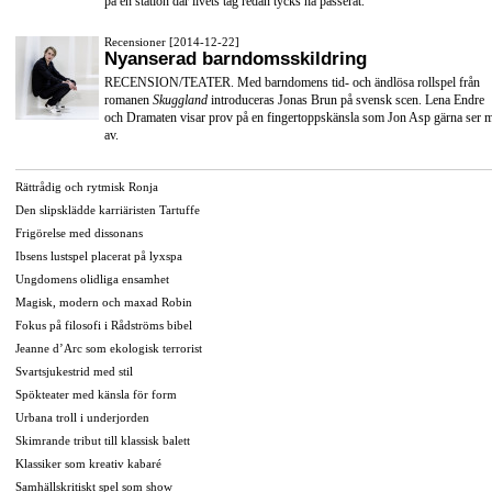
på en station där livets tåg redan tycks ha passerat.
Recensioner [2014-12-22]
Nyanserad barndomsskildring
RECENSION/TEATER. Med barndomens tid- och ändlösa rollspel från
romanen
Skuggland
introduceras Jonas Brun på svensk scen. Lena Endre
och Dramaten visar prov på en fingertoppskänsla som Jon Asp gärna ser 
av.
Rättrådig och rytmisk Ronja
Den slipsklädde karriäristen Tartuffe
Frigörelse med dissonans
Ibsens lustspel placerat på lyxspa
Ungdomens olidliga ensamhet
Magisk, modern och maxad Robin
Fokus på filosofi i Rådströms bibel
Jeanne d’Arc som ekologisk terrorist
Svartsjukestrid med stil
Spökteater med känsla för form
Urbana troll i underjorden
Skimrande tribut till klassisk balett
Klassiker som kreativ kabaré
Samhällskritiskt spel som show