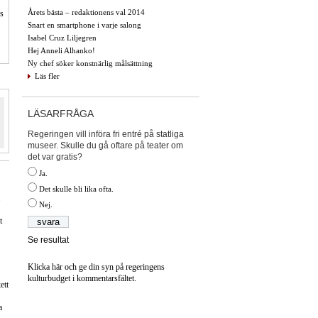
Årets bästa – redaktionens val 2014
is
Snart en smartphone i varje salong
Isabel Cruz Liljegren
Hej Anneli Alhanko!
Ny chef söker konstnärlig målsättning
Läs fler
LÄSARFRÅGA
Regeringen vill införa fri entré på statliga
museer. Skulle du gå oftare på teater om
det var gratis?
Ja.
Det skulle bli lika ofta.
Nej.
t
Se resultat
Klicka här och ge din syn på regeringens
kulturbudget i kommentarsfältet.
ett
a