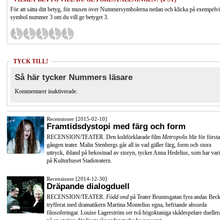
För att sätta ditt betyg, för musen över Nummersymbolerna nedan och klicka på exempelv
symbol nummer 3 om du vill ge betyget 3.
TYCK TILL!
Så här tycker Nummers läsare
Kommentarer inaktiverade.
Recensioner [2015-02-10]
Framtidsdystopi med färg och form
RECENSION/TEATER. Den kultförklarade film
Metropolis
blir för första
gången teater. Malin Stenbergs går all in vad gäller färg, form och stora
uttryck, ibland på bekostnad av storyn, tycker Anna Hedelius, som har vari
på Kulturhuset Stadsteatern.
Recensioner [2014-12-30]
Dräpande dialogduell
RECENSION/TEATER.
Född ond
på Teater Brunnsgatan fyra andas Beck
tryfferat med dramatikern Martina Montelius egna, befriande absurda
filosoferingar. Louise Lagerström ser två högoktaniga skådespelare dueller