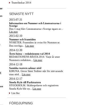
Teaterlänkar 2014
ne
SENASTE NYTT
han
2015-07-31
Information om Nummer och Länsteatrarna i
Sverige
Den 1 maj blev Länsteatrarna i Sverige ägare av...
Läs mer
2015-02-10
Nummer och framtiden
NYHETER. Framtiden är oviss för Nummer.se.
a
Den trevliga...
Läs mer
2014-12-30
Årets bästa – redaktionens val 2014
REDAKTIONENS BÄSTA 2014. Varje år utser
Nummers redaktion...
Läs mer
2014-12-18
Samiska teatern saknar stöd
KIRUNA. Giron Sámi Teáhter står för närvarande
ng
utan stöd...
Läs mer
2014-12-17
Sissela Kyle till Parkteatern
STOCKHOLM. Skådespelaren och regissören
son
Sissela Kyle blir ny...
Läs mer
Läs fler
FÖRDJUPNING