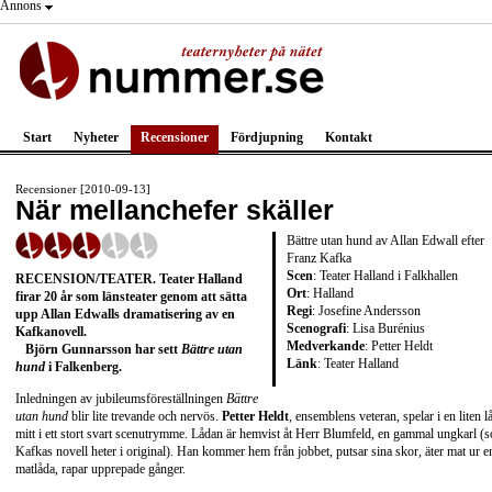
Annons
Start
Nyheter
Recensioner
Fördjupning
Kontakt
Recensioner [2010-09-13]
När mellanchefer skäller
Bättre utan hund av Allan Edwall efter
Franz Kafka
Scen
: Teater Halland i Falkhallen
RECENSION/TEATER
. Teater Halland
Ort
: Halland
firar 20 år som länsteater genom att sätta
Regi
: Josefine Andersson
upp Allan Edwalls dramatisering av en
Scenografi
: Lisa Burénius
Kafkanovell.
Medverkande
: Petter Heldt
Björn Gunnarsson
har sett
Bättre utan
Länk
:
Teater Halland
hund
i Falkenberg.
Inledningen av jubileumsföreställningen
Bättre
utan hund
blir lite trevande och nervös.
Petter Heldt
, ensemblens veteran, spelar i en liten l
mitt i ett stort svart scenutrymme. Lådan är hemvist åt Herr Blumfeld, en gammal ungkarl (
Kafkas novell heter i original). Han kommer hem från jobbet, putsar sina skor, äter mat ur e
matlåda, rapar upprepade gånger.