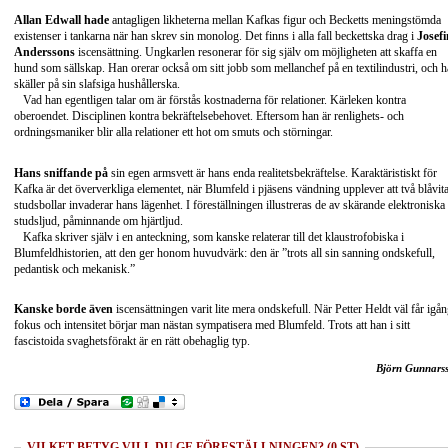
Allan Edwall hade
antagligen likheterna mellan Kafkas figur och Becketts meningstömda
existenser i tankarna när han skrev sin monolog. Det finns i alla fall beckettska drag i
Josefi
Anderssons
iscensättning. Ungkarlen resonerar för sig själv om möjligheten att skaffa en
hund som sällskap. Han orerar också om sitt jobb som mellanchef på en textilindustri, och 
skäller på sin slafsiga hushållerska.
Vad han egentligen talar om är förstås kostnaderna för relationer. Kärleken kontra
oberoendet. Disciplinen kontra bekräftelsebehovet. Eftersom han är renlighets- och
ordningsmaniker blir alla relationer ett hot om smuts och störningar.
Hans sniffande på
sin egen armsvett är hans enda realitetsbekräftelse. Karaktäristiskt för
Kafka är det öververkliga elementet, när Blumfeld i pjäsens vändning upplever att två blåvit
studsbollar invaderar hans lägenhet. I föreställningen illustreras de av skärande elektroniska
studsljud, påminnande om hjärtljud.
Kafka skriver själv i en anteckning, som kanske relaterar till det klaustrofobiska i
Blumfeldhistorien, att den ger honom huvudvärk: den är ”trots all sin sanning ondskefull,
pedantisk och mekanisk.”
Kanske borde även
iscensättningen varit lite mera ondskefull. När Petter Heldt väl får igå
fokus och intensitet börjar man nästan sympatisera med Blumfeld. Trots att han i sitt
fascistoida svaghetsförakt är en rätt obehaglig typ.
Björn Gunnars
VILKET BETYG VILL DU GE FÖRESTÄLLNINGEN? (0 ST)