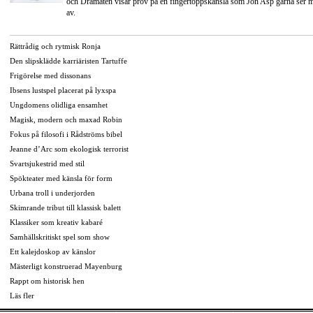
och Dramaten visar prov på en fingertoppskänsla som Jon Asp gärna ser 
av.
Rättrådig och rytmisk Ronja
Den slipsklädde karriäristen Tartuffe
Frigörelse med dissonans
Ibsens lustspel placerat på lyxspa
Ungdomens olidliga ensamhet
Magisk, modern och maxad Robin
Fokus på filosofi i Rådströms bibel
Jeanne d’Arc som ekologisk terrorist
Svartsjukestrid med stil
Spökteater med känsla för form
Urbana troll i underjorden
Skimrande tribut till klassisk balett
Klassiker som kreativ kabaré
Samhällskritiskt spel som show
Ett kalejdoskop av känslor
Mästerligt konstruerad Mayenburg
Rappt om historisk hen
Läs fler