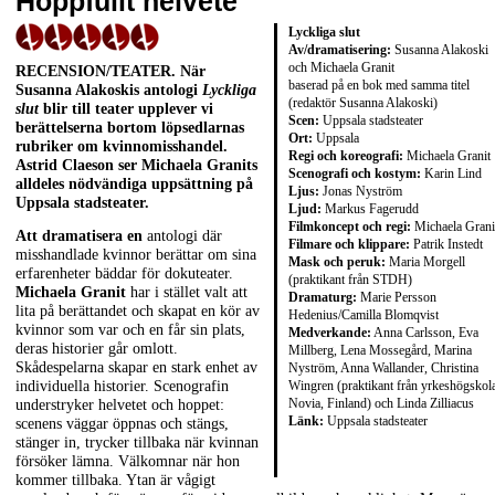
Hoppfullt helvete
Lyckliga slut
Av/dramatisering:
Susanna Alakoski
och Michaela Granit
RECENSION/TEATER. När
baserad på en bok med samma titel
Susanna Alakoskis antologi
Lyckliga
(redaktör Susanna Alakoski)
slut
blir till teater upplever vi
Scen:
Uppsala stadsteater
berättelserna bortom löpsedlarnas
Ort:
Uppsala
rubriker om kvinnomisshandel.
Regi och koreografi:
Michaela Granit
Astrid Claeson ser Michaela Granits
Scenografi och kostym:
Karin Lind
alldeles nödvändiga uppsättning på
Ljus:
Jonas Nyström
Uppsala stadsteater.
Ljud:
Markus Fagerudd
Filmkoncept och regi:
Michaela Grani
Att dramatisera en
antologi där
Filmare och klippare:
Patrik Instedt
misshandlade kvinnor berättar om sina
Mask och peruk:
Maria Morgell
erfarenheter bäddar för dokuteater.
(praktikant från STDH)
Michaela Granit
har i stället valt att
Dramaturg:
Marie Persson
lita på berättandet och skapat en kör av
Hedenius/Camilla Blomqvist
kvinnor som var och en får sin plats,
Medverkande:
Anna Carlsson, Eva
deras historier går omlott.
Millberg, Lena Mossegård, Marina
Skådespelarna skapar en stark enhet av
Nyström, Anna Wallander, Christina
Wingren (praktikant från yrkeshögskol
individuella historier. Scenografin
Novia, Finland) och Linda Zilliacus
understryker helvetet och hoppet:
Länk:
Uppsala stadsteater
scenens väggar öppnas och stängs,
stänger in, trycker tillbaka när kvinnan
försöker lämna. Välkomnar när hon
kommer tillbaka. Ytan är vågigt