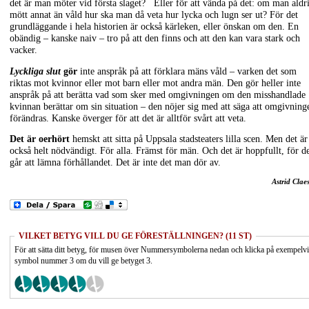
det är man möter vid första slaget? Eller för att vända på det: om man aldr
mött annat än våld hur ska man då veta hur lycka och lugn ser ut? För det
grundläggande i hela historien är också kärleken, eller önskan om den. En
obändig – kanske naiv – tro på att den finns och att den kan vara stark och
vacker.
Lyckliga slut
gör
inte anspråk på att förklara mäns våld – varken det som
riktas mot kvinnor eller mot barn eller mot andra män. Den gör heller inte
anspråk på att berätta vad som sker med omgivningen om den misshandlade
kvinnan berättar om sin situation – den nöjer sig med att säga att omgivning
förändras. Kanske överger för att det är alltför svårt att veta.
Det är oerhört
hemskt att sitta på Uppsala stadsteaters lilla scen. Men det är
också helt nödvändigt. För alla. Främst för män. Och det är hoppfullt, för d
går att lämna förhållandet. Det är inte det man dör av.
Astrid Clae
VILKET BETYG VILL DU GE FÖRESTÄLLNINGEN? (11 ST)
För att sätta ditt betyg, för musen över Nummersymbolerna nedan och klicka på exempelv
symbol nummer 3 om du vill ge betyget 3.