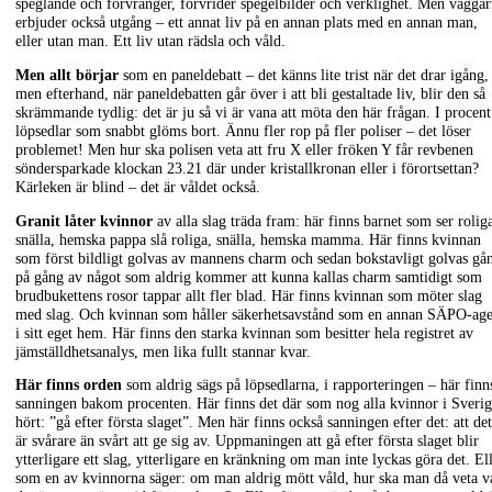
speglande och förvränger, förvrider spegelbilder och verklighet. Men vägga
erbjuder också utgång – ett annat liv på en annan plats med en annan man,
eller utan man. Ett liv utan rädsla och våld.
Men allt börjar
som en paneldebatt – det känns lite trist när det drar igång,
men efterhand, när paneldebatten går över i att bli gestaltade liv, blir den så
skrämmande tydlig: det är ju så vi är vana att möta den här frågan. I procent
löpsedlar som snabbt glöms bort. Ännu fler rop på fler poliser – det löser
problemet! Men hur ska polisen veta att fru X eller fröken Y får revbenen
söndersparkade klockan 23.21 där under kristallkronan eller i förortsettan?
Kärleken är blind – det är våldet också.
Granit låter kvinnor
av alla slag träda fram: här finns barnet som ser rolig
snälla, hemska pappa slå roliga, snälla, hemska mamma. Här finns kvinnan
som först bildligt golvas av mannens charm och sedan bokstavligt golvas gå
på gång av något som aldrig kommer att kunna kallas charm samtidigt som
brudbukettens rosor tappar allt fler blad. Här finns kvinnan som möter slag
med slag. Och kvinnan som håller säkerhetsavstånd som en annan SÄPO-age
i sitt eget hem. Här finns den starka kvinnan som besitter hela registret av
jämställdhetsanalys, men lika fullt stannar kvar.
Här finns orden
som aldrig sägs på löpsedlarna, i rapporteringen – här finn
sanningen bakom procenten. Här finns det där som nog alla kvinnor i Sveri
hört: ”gå efter första slaget”. Men här finns också sanningen efter det: att det
är svårare än svårt att ge sig av. Uppmaningen att gå efter första slaget blir
ytterligare ett slag, ytterligare en kränkning om man inte lyckas göra det. El
som en av kvinnorna säger: om man aldrig mött våld, hur ska man då veta v