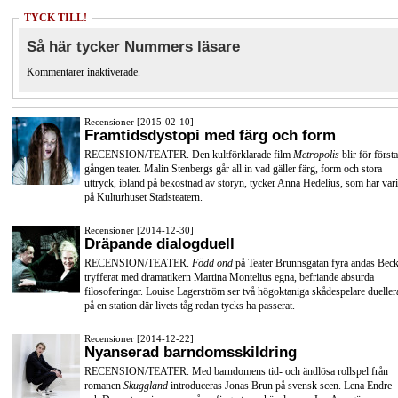
TYCK TILL!
Så här tycker Nummers läsare
Kommentarer inaktiverade.
Recensioner [2015-02-10]
Framtidsdystopi med färg och form
RECENSION/TEATER. Den kultförklarade film
Metropolis
blir för första
gången teater. Malin Stenbergs går all in vad gäller färg, form och stora
uttryck, ibland på bekostnad av storyn, tycker Anna Hedelius, som har vari
på Kulturhuset Stadsteatern.
Recensioner [2014-12-30]
Dräpande dialogduell
RECENSION/TEATER.
Född ond
på Teater Brunnsgatan fyra andas Beck
tryfferat med dramatikern Martina Montelius egna, befriande absurda
filosoferingar. Louise Lagerström ser två högoktaniga skådespelare dueller
på en station där livets tåg redan tycks ha passerat.
Recensioner [2014-12-22]
Nyanserad barndomsskildring
RECENSION/TEATER. Med barndomens tid- och ändlösa rollspel från
romanen
Skuggland
introduceras Jonas Brun på svensk scen. Lena Endre