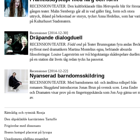
RECENSION/TEATER. Den kultförklarade film
Metropolis
blir för första
gången teater. Malin Stenbergs går all in vad gäller färg, form och stora
uttryck, ibland på bekostnad av storyn, tycker Anna Hedelius, som har vari
på Kulturhuset Stadsteatern.
Recensioner [2014-12-30]
Dräpande dialogduell
RECENSION/TEATER.
Född ond
på Teater Brunnsgatan fyra andas Beck
tryfferat med dramatikern Martina Montelius egna, befriande absurda
filosoferingar. Louise Lagerström ser två högoktaniga skådespelare dueller
på en station där livets tåg redan tycks ha passerat.
Recensioner [2014-12-22]
Nyanserad barndomsskildring
RECENSION/TEATER. Med barndomens tid- och ändlösa rollspel från
romanen
Skuggland
introduceras Jonas Brun på svensk scen. Lena Endre
och Dramaten visar prov på en fingertoppskänsla som Jon Asp gärna ser 
av.
Rättrådig och rytmisk Ronja
Den slipsklädde karriäristen Tartuffe
Frigörelse med dissonans
Ibsens lustspel placerat på lyxspa
Ungdomens olidliga ensamhet