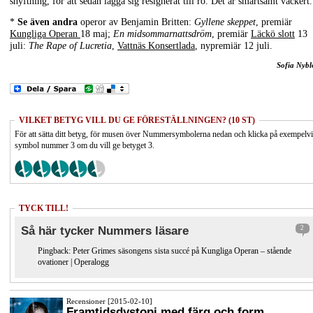
snyftning, för att sedan lägga sig resignerat till ro. Det är smärtsamt vackert.
*
Se även andra
operor av Benjamin Britten:
Gyllene skeppet
, premiär
Kungliga Operan
18 maj;
En midsommarnattsdröm
, premiär
Läckö slott
13
juli:
The Rape of Lucretia
,
Vattnäs Konsertlada
, nypremiär 12 juli.
Sofia Nyb
VILKET BETYG VILL DU GE FÖRESTÄLLNINGEN? (10 ST)
För att sätta ditt betyg, för musen över Nummersymbolerna nedan och klicka på exempelv
symbol nummer 3 om du vill ge betyget 3.
TYCK TILL!
Så här tycker Nummers läsare
2
Pingback:
Peter Grimes säsongens sista succé på Kungliga Operan – stående
ovationer | Operalogg
Recensioner [2015-02-10]
Framtidsdystopi med färg och form