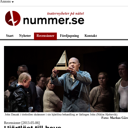
Annons
Start
Nyheter
Recensioner
Fördjupning
Kontakt
John Daszak i titelrollen skrämmer i sin hjärtlösa behandling av lärlingen John (Niklas Hjelmvik).
Foto: Markus Går
Recensioner [2013-05-06]