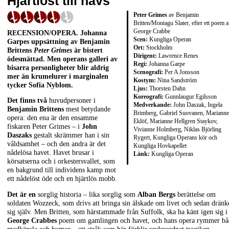
Hjärtlöst till havs
Peter Grimes
av Benjamin
Britten/Montagu Slater, efter ett poem 
George Crabbe
RECENSION/OPERA. Johanna
Scen:
Kungliga Operan
Garpes uppsättning av Benjamin
Ort:
Stockholm
Brittens
Peter Grimes
är bistert
Dirigent:
Lawrence Renes
ödesmättad. Men operans galleri av
Regi:
Johanna Garpe
bisarra personligheter blir aldrig
Scenografi:
Per A Jonsson
mer än krumelurer i marginalen
Kostym:
Nina Sandström
tycker Sofia Nyblom.
Ljus:
Thorsten Dahn
Koreografi:
Gunnlaugur Egilsson
Det finns två
huvudpersoner i
Medverkande:
John Daszak, Ingela
Benjamin Brittens
mest betydande
Brimberg, Gabriel Suovanen, Marianne
opera: den ena är den ensamme
Eklöf, Marianne Hellgren Staykov,
fiskaren Peter Grimes – i
John
Vivianne Holmberg, Niklas Björling
Daszaks
gestalt skrämmer han i sin
Rygert, Kungliga Operans kör och
våldsamhet – och den andra är det
Kungliga Hovkapellet
nådelösa havet. Havet brusar i
Länk:
Kungliga Operan
körsatserna och i orkestersvallet, som
en bakgrund till individens kamp mot
ett nådelöst öde och en hjärtlös mobb.
Det är en
sorglig historia – lika sorglig som
Alban Bergs
berättelse om
soldaten Wozzeck, som drivs att bringa sin älskade om livet och sedan dränk
sig själv. Men Britten, som härstammade från Suffolk, ska ha känt igen sig i
George Crabbes
poem om gamlingen och havet, och hans opera rymmer bå