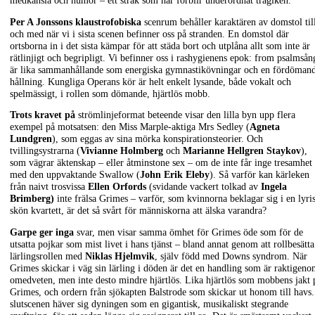
medkänsla och humor – ett stråk som här förblir underordnat tragiken.
Per A Jonssons klaustrofobiska
scenrum behåller karaktären av domstol til
och med när vi i sista scenen befinner oss på stranden. En domstol där
ortsborna in i det sista kämpar för att städa bort och utplåna allt som inte är
rätlinjigt och begripligt. Vi befinner oss i rashygienens epok: from psalmsån
är lika sammanhållande som energiska gymnastikövningar och en fördöman
hållning. Kungliga Operans kör är helt enkelt lysande, både vokalt och
spelmässigt, i rollen som dömande, hjärtlös mobb.
Trots kravet på
strömlinjeformat beteende visar den lilla byn upp flera
exempel på motsatsen: den Miss Marple-aktiga Mrs Sedley (
Agneta
Lundgren
), som eggas av sina mörka konspirationsteorier. Och
tvillingsystrarna (
Vivianne Holmberg
och
Marianne Hellgren Staykov
),
som vägrar äktenskap – eller åtminstone sex – om de inte får inge tresamhet
med den uppvaktande Swallow (
John Erik Eleby
). Så varför kan kärleken
från naivt trosvissa
Ellen Orfords
(svidande vackert tolkad av
Ingela
Brimberg)
inte frälsa Grimes – varför, som kvinnorna beklagar sig i en lyri
skön kvartett, är det så svårt för människorna att älska varandra?
Garpe ger inga
svar, men visar samma ömhet för Grimes öde som för de
utsatta pojkar som mist livet i hans tjänst – bland annat genom att rollbesätta
lärlingsrollen med
Niklas Hjelmvik
, själv född med Downs syndrom. När
Grimes skickar i väg sin lärling i döden är det en handling som är raktigen
omedveten, men inte desto mindre hjärtlös. Lika hjärtlös som mobbens jakt 
Grimes, och ordern från sjökapten Balstrode som skickar ut honom till havs.
slutscenen häver sig dyningen som en gigantisk, musikaliskt stegrande