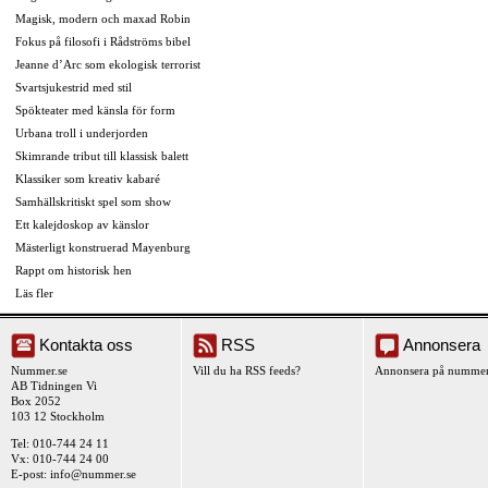
Magisk, modern och maxad Robin
Fokus på filosofi i Rådströms bibel
Jeanne d’Arc som ekologisk terrorist
Svartsjukestrid med stil
Spökteater med känsla för form
Urbana troll i underjorden
Skimrande tribut till klassisk balett
Klassiker som kreativ kabaré
Samhällskritiskt spel som show
Ett kalejdoskop av känslor
Mästerligt konstruerad Mayenburg
Rappt om historisk hen
Läs fler
Kontakta oss
RSS
Annonsera
Nummer.se
Vill du ha RSS feeds?
Annonsera på nummer
AB Tidningen Vi
Box 2052
103 12 Stockholm
Tel: 010-744 24 11
Vx: 010-744 24 00
E-post:
info@nummer.se