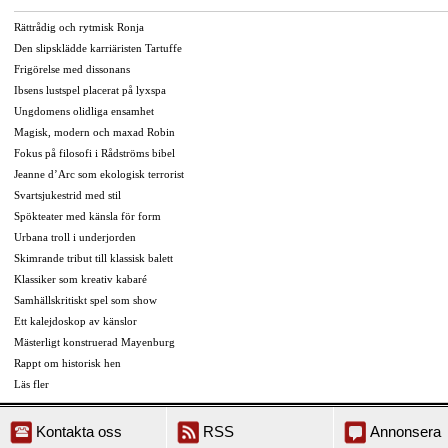
Rättrådig och rytmisk Ronja
Den slipsklädde karriäristen Tartuffe
Frigörelse med dissonans
Ibsens lustspel placerat på lyxspa
Ungdomens olidliga ensamhet
Magisk, modern och maxad Robin
Fokus på filosofi i Rådströms bibel
Jeanne d’Arc som ekologisk terrorist
Svartsjukestrid med stil
Spökteater med känsla för form
Urbana troll i underjorden
Skimrande tribut till klassisk balett
Klassiker som kreativ kabaré
Samhällskritiskt spel som show
Ett kalejdoskop av känslor
Mästerligt konstruerad Mayenburg
Rappt om historisk hen
Läs fler
Kontakta oss
RSS
Annonsera