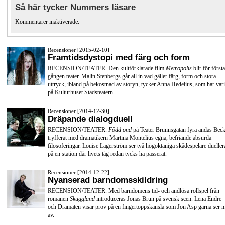
Så här tycker Nummers läsare
Kommentarer inaktiverade.
Recensioner [2015-02-10]
Framtidsdystopi med färg och form
RECENSION/TEATER. Den kultförklarade film
Metropolis
blir för första
gången teater. Malin Stenbergs går all in vad gäller färg, form och stora
uttryck, ibland på bekostnad av storyn, tycker Anna Hedelius, som har vari
på Kulturhuset Stadsteatern.
Recensioner [2014-12-30]
Dräpande dialogduell
RECENSION/TEATER.
Född ond
på Teater Brunnsgatan fyra andas Beck
tryfferat med dramatikern Martina Montelius egna, befriande absurda
filosoferingar. Louise Lagerström ser två högoktaniga skådespelare dueller
på en station där livets tåg redan tycks ha passerat.
Recensioner [2014-12-22]
Nyanserad barndomsskildring
RECENSION/TEATER. Med barndomens tid- och ändlösa rollspel från
romanen
Skuggland
introduceras Jonas Brun på svensk scen. Lena Endre
och Dramaten visar prov på en fingertoppskänsla som Jon Asp gärna ser 
av.