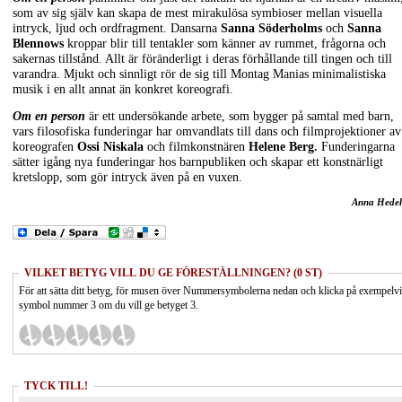
som av sig själv kan skapa de mest mirakulösa symbioser mellan visuella
intryck, ljud och ordfragment. Dansarna
Sanna Söderholms
och
Sanna
Blennows
kroppar blir till tentakler som känner av rummet, frågorna och
sakernas tillstånd. Allt är föränderligt i deras förhållande till tingen och till
varandra. Mjukt och sinnligt rör de sig till Montag Manias minimalistiska
musik i en allt annat än konkret koreografi.
Om en person
är ett undersökande arbete, som bygger på samtal med barn,
vars filosofiska funderingar har omvandlats till dans och filmprojektioner av
koreografen
Ossi Niskala
och filmkonstnären
Helene Berg.
Funderingarna
sätter igång nya funderingar hos barnpubliken och skapar ett konstnärligt
kretslopp, som gör intryck även på en vuxen.
Anna Hedel
VILKET BETYG VILL DU GE FÖRESTÄLLNINGEN? (0 ST)
För att sätta ditt betyg, för musen över Nummersymbolerna nedan och klicka på exempelv
symbol nummer 3 om du vill ge betyget 3.
TYCK TILL!