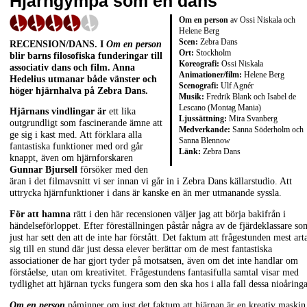
Hjärngympa som en dans
Om en person
av Ossi Niskala och
Helene Berg
Scen:
Zebra Dans
RECENSION/DANS. I
Om en person
Ort:
Stockholm
blir barns filosofiska funderingar till
Koreografi:
Ossi Niskala
associativ dans och film. Anna
Animationer/film:
Helene Berg
Hedelius utmanar både vänster och
Scenografi:
Ulf Agnér
höger hjärnhalva på Zebra Dans.
Musik:
Fredrik Blank och Isabel de
Lescano (Montag Mania)
Hjärnans vindlingar är
ett lika
Ljussättning:
Mira Svanberg
outgrundligt som fascinerande ämne att
Medverkande:
Sanna Söderholm och
ge sig i kast med. Att förklara alla
Sanna Blennow
fantastiska funktioner med ord går
Länk:
Zebra Dans
knappt, även om hjärnforskaren
Gunnar Bjursell
försöker med den
äran i det filmavsnitt vi ser innan vi går in i Zebra Dans källarstudio. Att
uttrycka hjärnfunktioner i dans är kanske en än mer utmanande syssla.
För att hamna
rätt i den här recensionen väljer jag att börja bakifrån i
händelseförloppet. Efter föreställningen påstår några av de fjärdeklassare so
just har sett den att de inte har förstått. Det faktum att frågestunden mest art
sig till en stund där just dessa elever berättar om de mest fantastiska
associationer de har gjort tyder på motsatsen, även om det inte handlar om
förståelse, utan om kreativitet. Frågestundens fantasifulla samtal visar med
tydlighet att hjärnan tycks fungera som den ska hos i alla fall dessa nioåringa
Om en person
påminner om just det faktum att hjärnan är en kreativ maskin