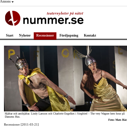
Annons
Start
Nyheter
Recensioner
Fördjupning
Kontakt
Hjältar och antihjältar. Lindy Larsson och Charlotte Engelkes i Siegfried – The very Wagner hero hour på
Dansens Hus.
Foto: Mats Bäc
Recensioner [2011-03-21]