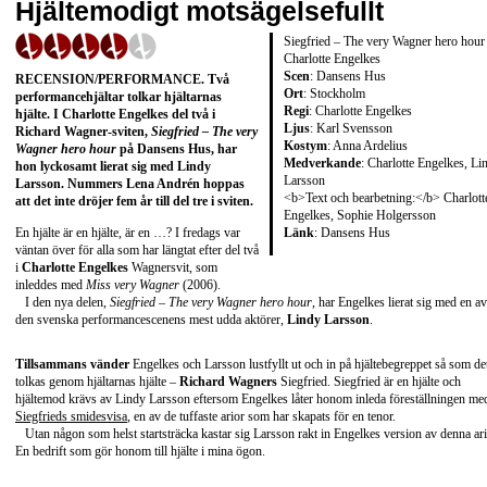
Hjältemodigt motsägelsefullt
Siegfried – The very Wagner hero hour
Charlotte Engelkes
Scen
: Dansens Hus
RECENSION/PERFORMANCE
. Två
Ort
: Stockholm
performancehjältar tolkar hjältarnas
Regi
: Charlotte Engelkes
hjälte. I
Charlotte Engelkes
del två i
Ljus
: Karl Svensson
Richard Wagner
-sviten,
Siegfried – The very
Kostym
: Anna Ardelius
Wagner hero hour
på Dansens Hus, har
Medverkande
: Charlotte Engelkes, Li
hon lyckosamt lierat sig med
Lindy
Larsson
Larsson
. Nummers
Lena Andrén
hoppas
<b>Text och bearbetning:</b> Charlott
att det inte dröjer fem år till del tre i sviten.
Engelkes, Sophie Holgersson
Länk
:
Dansens Hus
En hjälte är en hjälte, är en …? I fredags var
väntan över för alla som har längtat efter del två
i
Charlotte Engelkes
Wagnersvit, som
inleddes med
Miss very Wagner
(2006).
I den nya delen,
Siegfried – The very Wagner hero hour
, har Engelkes lierat sig med en av
den svenska performancescenens mest udda aktörer,
Lindy Larsson
.
Tillsammans vänder
Engelkes och Larsson lustfyllt ut och in på hjältebegreppet så som de
tolkas genom hjältarnas hjälte –
Richard Wagners
Siegfried. Siegfried är en hjälte och
hjältemod krävs av Lindy Larsson eftersom Engelkes låter honom inleda föreställningen me
Siegfrieds smidesvisa
, en av de tuffaste arior som har skapats för en tenor.
Utan någon som helst startsträcka kastar sig Larsson rakt in Engelkes version av denna ari
En bedrift som gör honom till hjälte i mina ögon.