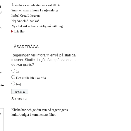
s
Årets bästa – redaktionens val 2014
l
Snart en smartphone i varje salong
ge
Isabel Cruz Liljegren
Hej Anneli Alhanko!
Ny chef söker konstnärlig målsättning
en
Läs fler
LÄSARFRÅGA
Regeringen vill införa fri entré på statliga
museer. Skulle du gå oftare på teater om
det var gratis?
Ja.
t.
Det skulle bli lika ofta.
Nej.
rén
Se resultat
Klicka här och ge din syn på regeringens
is
kulturbudget i kommentarsfältet.