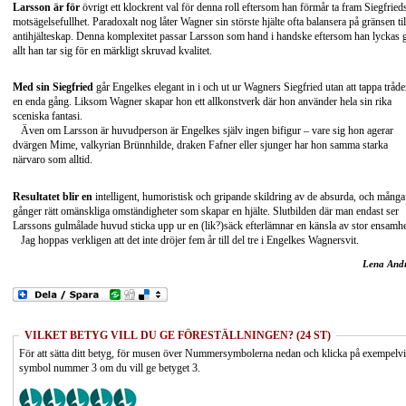
Larsson är för
övrigt ett klockrent val för denna roll eftersom han förmår ta fram Siegfried
motsägelsefullhet. Paradoxalt nog låter Wagner sin störste hjälte ofta balansera på gränsen til
antihjälteskap. Denna komplexitet passar Larsson som hand i handske eftersom han lyckas 
allt han tar sig för en märkligt skruvad kvalitet.
Med sin Siegfried
går Engelkes elegant in i och ut ur Wagners Siegfried utan att tappa tråd
en enda gång. Liksom Wagner skapar hon ett allkonstverk där hon använder hela sin rika
sceniska fantasi.
Även om Larsson är huvudperson är Engelkes själv ingen bifigur – vare sig hon agerar
dvärgen Mime, valkyrian Brünnhilde, draken Fafner eller sjunger har hon samma starka
närvaro som alltid.
Resultatet blir en
intelligent, humoristisk och gripande skildring av de absurda, och många
gånger rätt omänskliga omständigheter som skapar en hjälte. Slutbilden där man endast ser
Larssons gulmålade huvud sticka upp ur en (lik?)säck efterlämnar en känsla av stor ensamhe
Jag hoppas verkligen att det inte dröjer fem år till del tre i Engelkes Wagnersvit.
Lena And
VILKET BETYG VILL DU GE FÖRESTÄLLNINGEN? (24 ST)
För att sätta ditt betyg, för musen över Nummersymbolerna nedan och klicka på exempelv
symbol nummer 3 om du vill ge betyget 3.