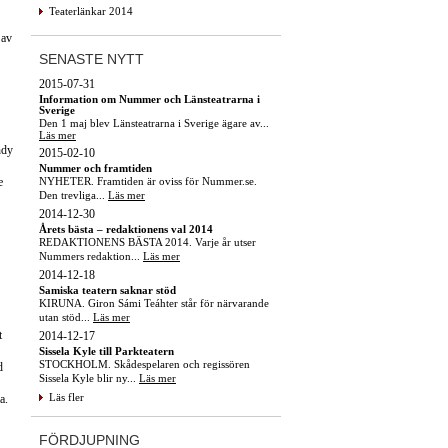
Teaterlänkar 2014
 av
SENASTE NYTT
2015-07-31
Information om Nummer och Länsteatrarna i
Sverige
Den 1 maj blev Länsteatrarna i Sverige ägare av...
Läs mer
ndy
2015-02-10
Nummer och framtiden
NYHETER. Framtiden är oviss för Nummer.se.
e
Den trevliga...
Läs mer
2014-12-30
Årets bästa – redaktionens val 2014
REDAKTIONENS BÄSTA 2014. Varje år utser
Nummers redaktion...
Läs mer
2014-12-18
Samiska teatern saknar stöd
KIRUNA. Giron Sámi Teáhter står för närvarande
utan stöd...
Läs mer
t
2014-12-17
Sissela Kyle till Parkteatern
STOCKHOLM. Skådespelaren och regissören
d
Sissela Kyle blir ny...
Läs mer
Läs fler
a.
FÖRDJUPNING