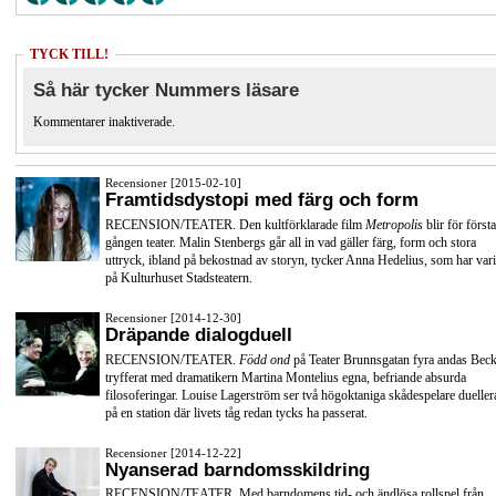
TYCK TILL!
Så här tycker Nummers läsare
Kommentarer inaktiverade.
Recensioner [2015-02-10]
Framtidsdystopi med färg och form
RECENSION/TEATER. Den kultförklarade film
Metropolis
blir för första
gången teater. Malin Stenbergs går all in vad gäller färg, form och stora
uttryck, ibland på bekostnad av storyn, tycker Anna Hedelius, som har vari
på Kulturhuset Stadsteatern.
Recensioner [2014-12-30]
Dräpande dialogduell
RECENSION/TEATER.
Född ond
på Teater Brunnsgatan fyra andas Beck
tryfferat med dramatikern Martina Montelius egna, befriande absurda
filosoferingar. Louise Lagerström ser två högoktaniga skådespelare dueller
på en station där livets tåg redan tycks ha passerat.
Recensioner [2014-12-22]
Nyanserad barndomsskildring
RECENSION/TEATER. Med barndomens tid- och ändlösa rollspel från