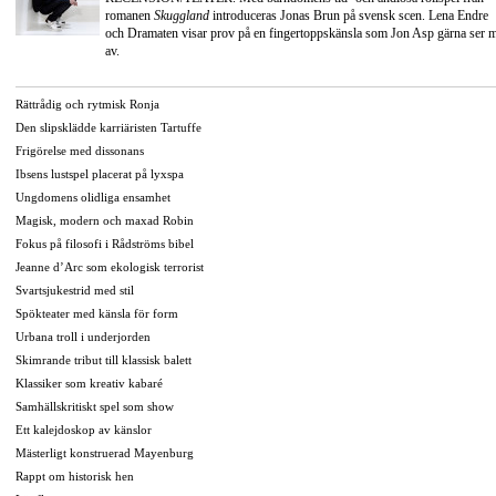
romanen
Skuggland
introduceras Jonas Brun på svensk scen. Lena Endre
och Dramaten visar prov på en fingertoppskänsla som Jon Asp gärna ser 
av.
Rättrådig och rytmisk Ronja
Den slipsklädde karriäristen Tartuffe
Frigörelse med dissonans
Ibsens lustspel placerat på lyxspa
Ungdomens olidliga ensamhet
Magisk, modern och maxad Robin
Fokus på filosofi i Rådströms bibel
Jeanne d’Arc som ekologisk terrorist
Svartsjukestrid med stil
Spökteater med känsla för form
Urbana troll i underjorden
Skimrande tribut till klassisk balett
Klassiker som kreativ kabaré
Samhällskritiskt spel som show
Ett kalejdoskop av känslor
Mästerligt konstruerad Mayenburg
Rappt om historisk hen