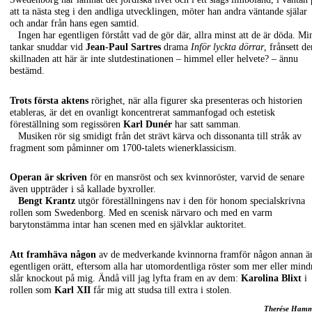
att ta nästa steg i den andliga utvecklingen, möter han andra väntande själar
och andar från hans egen samtid.
Ingen har egentligen förstått vad de gör där, allra minst att de är döda. Mi
tankar snuddar vid
Jean-Paul Sartres
drama
Inför lyckta dörrar
, frånsett de
skillnaden att här är inte slutdestinationen – himmel eller helvete? – ännu
bestämd.
Trots första aktens
rörighet, när alla figurer ska presenteras och historien
etableras, är det en ovanligt koncentrerat sammanfogad och estetisk
föreställning som regissören
Karl Dunér
har satt samman.
Musiken rör sig smidigt från det strävt kärva och dissonanta till stråk av
fragment som påminner om 1700-talets wienerklassicism.
Operan är skriven
för en mansröst och sex kvinnoröster, varvid de senare
även uppträder i så kallade byxroller.
Bengt Krantz
utgör föreställningens nav i den för honom specialskrivna
rollen som Swedenborg. Med en scenisk närvaro och med en varm
barytonstämma intar han scenen med en självklar auktoritet.
Att framhäva någon
av de medverkande kvinnorna framför någon annan ä
egentligen orätt, eftersom alla har utomordentliga röster som mer eller mind
slår knockout på mig. Ändå vill jag lyfta fram en av dem:
Karolina Blixt
i
rollen som
Karl XII
får mig att studsa till extra i stolen.
Therése Ham