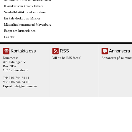
Klassiker som kreativ kabaré
Samhällskritiskt spel som show
Ett kalejdoskop av känslor
Mästerligt konstruerad Mayenburg
Rappt om historisk hen
Läs fler
Kontakta oss
RSS
Annonsera
Nummer.se
Vill du ha RSS feeds?
Annonsera på nummer
AB Tidningen Vi
Box 2052
103 12 Stockholm
Tel: 010-744 24 11
Vx: 010-744 24 00
E-post:
info@nummer.se