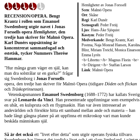
Hemligheter av Jonas Forssell
Scen
: Malmö Opera
Ort
: Skåne
RECENSION/OPERA
.
Bengt
Regi
: Karl Dunér
Krantz
i rollen som
Emanuel
Scenografi
: Peder Freiij
Swedenborg
utgör navet i
Jonas
Ljus
: Hans-Åke Sjöquist
Forssells
opera
Hemligheter
, den
Kostym
: Peder Freiij
tredje han skriver för Malmö Opera.
Medverkande
: Bengt Krantz, Kari
Karl Dunérs
uppsättning är
Postma, Naja Monrad Hansen, Karolin
koncentrerat sammanfogad och
Blixt, Miriam Treichl, Monica Einarson
estetisk, tycker Nummers
Therése
Emma Lyrén
Hammar
.
<b>Libretto:</b> Magnus Florin <br>
<b>Dirigent:</b> Staffan Larson
”Hur många gram väger en själ, kan
Länk
:
Malmö Opera
man dra solstrålar ur en gurka?” frågar
sig Swedenborg i
Jonas Forssells
opera, den tredje han skriver för Malmö Opera (tidigare
Döden och flickan
och
Träskoprinsessan
).
Vetenskapsmannen
Emanuel Swedenborg
(1688–1772) har kallats Sverig
svar på
Leonardo da Vinci
. Han presenterade uppfinningar som exempelvis
en ubåt, en kulspruta och en flygmaskin. Han var även intresserad av
andevärlden och försökte hitta ett samband mellan ande och materia – han
hade långt gångna planer på att uppfinna ett mikroskop vari man kunde
beskåda människans själ.
Så är det också
ett ”livet efter detta” som utgör operans fysiska tillvaro.
Swedenborg har lämnat det jordiska livet och i ett slags limboland, i väntan 