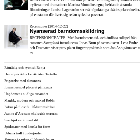
tryfferat med dramatikern Martina Montelius egna, befriande absurda
filosoferingar. Louise Lagerström ser två högoktaniga skådespelare dueller
på en station där livets tåg redan tycks ha passerat.
Recensioner [2014-12-22]
Nyanserad barndomsskildring
RECENSION/TEATER. Med barndomens tid- och ändlösa rollspel från
romanen
Skuggland
introduceras Jonas Brun på svensk scen. Lena Endre
och Dramaten visar prov på en fingertoppskänsla som Jon Asp gärna ser 
av.
Rättrådig och rytmisk Ronja
Den slipsklädde karriäristen Tartuffe
Frigörelse med dissonans
Ibsens lustspel placerat på lyxspa
Ungdomens olidliga ensamhet
Magisk, modern och maxad Robin
Fokus på filosofi i Rådströms bibel
Jeanne d’Arc som ekologisk terrorist
Svartsjukestrid med stil
Spökteater med känsla för form
Urbana troll i underjorden
Skimrande tribut till klassisk balett