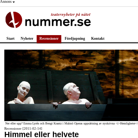
Annons
Start
Nyheter
Recensioner
Fördjupning
Kontakt
Ner eller upp? Emma Lyrén och Bengt Krantz i Malmö Operas uppsättning av nyskrivna <i>Hemligheter</
Recensioner [2011-02-14]
Himmel eller helvete