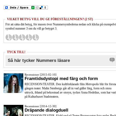
VILKET BETYG VILL DU GE FÖRESTÄLLNINGEN? (2 ST)
För att sätta ditt betyg, för musen över Nummersymbolerna nedan och klicka på exempelv
symbol nummer 3 om du vill ge betyget 3.
TYCK TILL!
Så här tycker Nummers läsare
1
Recensioner [2015-02-10]
Framtidsdystopi med färg och form
RECENSION/TEATER. Den kultförklarade film
Metropolis
blir för första
gången teater. Malin Stenbergs går all in vad gäller färg, form och stora
uttryck, ibland på bekostnad av storyn, tycker Anna Hedelius, som har vari
på Kulturhuset Stadsteatern.
Recensioner [2014-12-30]
Dräpande dialogduell
RECENSION/TEATER.
Född ond
på Teater Brunnsgatan fyra andas Beck