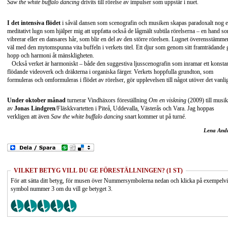
Saw the white buffalo dancing
drivits till rörelse av impulser som uppstår i nuet.
I det intensiva flödet
i såväl dansen som scenografin och musiken skapas paradoxalt nog e
meditativt lugn som hjälper mig att uppfatta också de lågmält subtila rörelserna – en hand s
vibrerar eller en dansares hår, som blir en del av den större rörelsen. Lugnet överensstämme
väl med den mytomspunna vita buffeln i verkets titel. Ett djur som genom sitt framträdande 
hopp och harmoni åt mänskligheten.
Också verket är harmoniskt – både den suggestiva ljusscenografin som inramar ett konsta
flödande videoverk och dräkterna i organiska färger. Verkets hoppfulla grundton, som
formuleras och omformuleras i flödet av rörelser, gör upplevelsen till något utöver det vanli
Under oktober månad
turnerar Vindhäxors föreställning
Om en viskning
(2009) till musik
av
Jonas Lindgren
/Fläskkvartetten i Piteå, Uddevalla, Västerås och Vara. Jag hoppas
verkligen att även
Saw the white buffalo dancing
snart kommer ut på turné.
Lena And
VILKET BETYG VILL DU GE FÖRESTÄLLNINGEN? (1 ST)
För att sätta ditt betyg, för musen över Nummersymbolerna nedan och klicka på exempelv
symbol nummer 3 om du vill ge betyget 3.