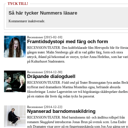
TYCK TILL!
Så här tycker Nummers läsare
Kommentarer inaktiverade.
Recensioner [2015-02-10]
Framtidsdystopi med färg och form
RECENSION/TEATER. Den kultförklarade film
Metropolis
blir för första
gången teater. Malin Stenbergs går all in vad gäller färg, form och stora
uttryck, ibland på bekostnad av storyn, tycker Anna Hedelius, som har vari
på Kulturhuset Stadsteatern.
Recensioner [2014-12-30]
Dräpande dialogduell
RECENSION/TEATER.
Född ond
på Teater Brunnsgatan fyra andas Beck
tryfferat med dramatikern Martina Montelius egna, befriande absurda
filosoferingar. Louise Lagerström ser två högoktaniga skådespelare dueller
på en station där livets tåg redan tycks ha passerat.
Recensioner [2014-12-22]
Nyanserad barndomsskildring
RECENSION/TEATER. Med barndomens tid- och ändlösa rollspel från
romanen
Skuggland
introduceras Jonas Brun på svensk scen. Lena Endre
och Dramaten visar prov på en fingertoppskänsla som Jon Asp gärna ser 