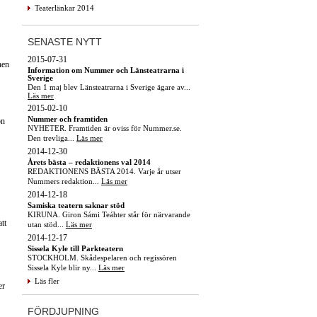
Teaterlänkar 2014
SENASTE NYTT
2015-07-31
nen
Information om Nummer och Länsteatrarna i
Sverige
Den 1 maj blev Länsteatrarna i Sverige ägare av...
Läs mer
2015-02-10
Nummer och framtiden
on
NYHETER. Framtiden är oviss för Nummer.se.
Den trevliga...
Läs mer
2014-12-30
Årets bästa – redaktionens val 2014
REDAKTIONENS BÄSTA 2014. Varje år utser
Nummers redaktion...
Läs mer
2014-12-18
Samiska teatern saknar stöd
KIRUNA. Giron Sámi Teáhter står för närvarande
att
utan stöd...
Läs mer
2014-12-17
Sissela Kyle till Parkteatern
STOCKHOLM. Skådespelaren och regissören
Sissela Kyle blir ny...
Läs mer
Läs fler
er
FÖRDJUPNING