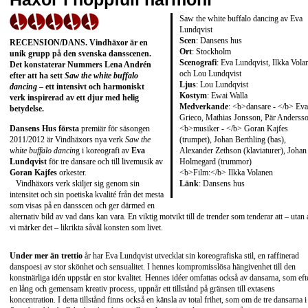
Saw the white buffalo dancing av Eva
Lundqvist
Scen
: Dansens hus
RECENSION/DANS
. Vindhäxor är en
Ort
: Stockholm
unik grupp på den svenska dansscenen.
Scenografi
: Eva Lundqvist, Ilkka Vola
Det konstaterar Nummers
Lena Andrén
och Lou Lundqvist
efter att ha sett
Saw the white buffalo
Ljus
: Lou Lundqvist
dancing
– ett intensivt och harmoniskt
Kostym
: Ewai Walla
verk inspirerad av ett djur med helig
Medverkande
: <b>dansare - </b> Eva
betydelse.
Grieco, Mathias Jonsson, Pär Anderss
<b>musiker - </b> Goran Kajfes
Dansens Hus första
premiär för säsongen
(trumpet), Johan Berthling (bas),
2011/2012 är Vindhäxors nya verk
Saw the
Alexander Zethson (klaviaturer), Johan
white buffalo dancin
g i koreografi av
Eva
Holmegard (trummor)
Lundqvist
för tre dansare och till livemusik av
<b>Film:</b> Ilkka Volanen
Goran Kajfes
orkester.
Länk
:
Dansens hus
Vindhäxors verk skiljer sig genom sin
intensitet och sin poetiska kvalité från det mesta
som visas på en dansscen och ger därmed en
alternativ bild av vad dans kan vara. En viktig motvikt till de trender som tenderar att – utan 
vi märker det – likrikta såväl konsten som livet.
Under mer än trettio
år har Eva Lundqvist utvecklat sin koreografiska stil, en raffinerad
danspoesi av stor skönhet och sensualitet. I hennes kompromisslösa hängivenhet till den
konstnärliga idén uppstår en stor kvalitet. Hennes idéer omfattas också av dansarna, som eft
en lång och gemensam kreativ process, uppnår ett tillstånd på gränsen till extasens
koncentration. I detta tillstånd finns också en känsla av total frihet, som om de tre dansarna i