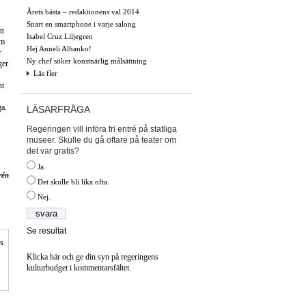
Årets bästa – redaktionens val 2014
Snart en smartphone i varje salong
tt
Isabel Cruz Liljegren
om
Hej Anneli Alhanko!
r
Ny chef söker konstnärlig målsättning
ger
Läs fler
nt
ga.
LÄSARFRÅGA
Regeringen vill införa fri entré på statliga
museer. Skulle du gå oftare på teater om
det var gratis?
Ja.
rén
Det skulle bli lika ofta.
Nej.
Se resultat
is
Klicka här och ge din syn på regeringens
kulturbudget i kommentarsfältet.