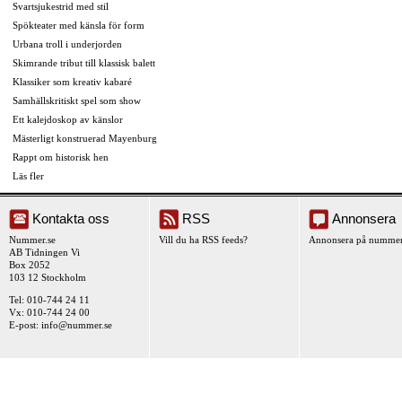
Svartsjukestrid med stil
Spökteater med känsla för form
Urbana troll i underjorden
Skimrande tribut till klassisk balett
Klassiker som kreativ kabaré
Samhällskritiskt spel som show
Ett kalejdoskop av känslor
Mästerligt konstruerad Mayenburg
Rappt om historisk hen
Läs fler
Kontakta oss
RSS
Annonsera
Nummer.se
Vill du ha RSS feeds?
Annonsera på nummer
AB Tidningen Vi
Box 2052
103 12 Stockholm
Tel: 010-744 24 11
Vx: 010-744 24 00
E-post:
info@nummer.se