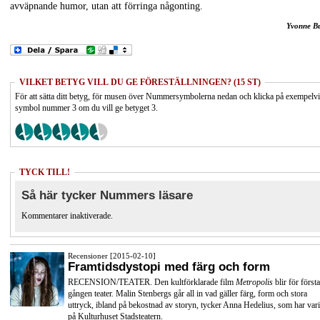
avväpnande humor, utan att förringa någonting.
Yvonne B
VILKET BETYG VILL DU GE FÖRESTÄLLNINGEN? (15 ST)
För att sätta ditt betyg, för musen över Nummersymbolerna nedan och klicka på exempelv
symbol nummer 3 om du vill ge betyget 3.
TYCK TILL!
Så här tycker Nummers läsare
Kommentarer inaktiverade.
Recensioner [2015-02-10]
Framtidsdystopi med färg och form
RECENSION/TEATER. Den kultförklarade film
Metropolis
blir för första
gången teater. Malin Stenbergs går all in vad gäller färg, form och stora
uttryck, ibland på bekostnad av storyn, tycker Anna Hedelius, som har vari
på Kulturhuset Stadsteatern.