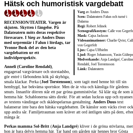
Hätsk och humoristisk vargdebatt
Varg
av Anders Duus
Scen:
Dalateatern Falun och turné i
Dalarna
RECENSION/TEATER. Vargen är
Regi:
Robert Jelinek
skjuten. Skytten i fängelse. På
Scenografi/kostym:
Calle von Gegerfe
Dalateatern möts deras respektive
Mask:
Cajsa Jackson
försvarare. I
Varg
av Anders Duus
Videoanimationer:
Charlie Qvist, Cal
med urpremiär i Falun i lördags, tar
von Gegerfelt
Yvonne Busk del av den heta
Ljus:
Cajsa Ulfhielm
vargdebatten ur ett
Ljud:
Roger Johansson, Yasin Gültep
individperspektiv.
Medverkande:
Anja Landgré, Carolin
Rendahl, Joel Torstensson
Anneli (Caroline Rendahl)
,
Länk:
Dalateatern
engagerad vargvärnare och storstadsbo,
gör entré i fårbondens kök på skyhöga,
smala klackar. Perka (
Joel Torstensson
), som tagit med henne hit till sin
hembygd, har bekväma sportskor. Men de är vita och känsliga för gårdens
smuts. Innanför dörren står ett par gröna gummistövlar. Så klär sig de som ä
hemma här. Schablonerna sätts direkt. För att sedan luckras upp och nyanser
av textens vändingar och skådespelarnas gestaltning.
Anders Duus
text
balanserar inte bara den hätska vargdebatten. De känslor som väcks river oc
upp andra sår. Familjetrauman som kräver att ord äntligen sätts på dem, efte
många år.
Perkas mamma Sol-Britt
(
Anja Landgré
) kliver i de gröna stövlarna, me
hon är bara delvis hemma här. Tar hand om gården när hennes bror Gösta