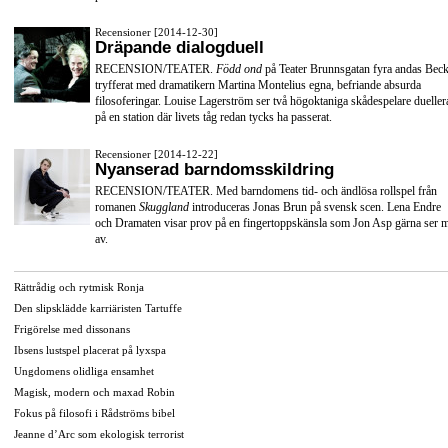
Recensioner [2014-12-30]
Dräpande dialogduell
RECENSION/TEATER.
Född ond
på Teater Brunnsgatan fyra andas Beck
tryfferat med dramatikern Martina Montelius egna, befriande absurda
filosoferingar. Louise Lagerström ser två högoktaniga skådespelare dueller
på en station där livets tåg redan tycks ha passerat.
Recensioner [2014-12-22]
Nyanserad barndomsskildring
RECENSION/TEATER. Med barndomens tid- och ändlösa rollspel från
romanen
Skuggland
introduceras Jonas Brun på svensk scen. Lena Endre
och Dramaten visar prov på en fingertoppskänsla som Jon Asp gärna ser 
av.
Rättrådig och rytmisk Ronja
Den slipsklädde karriäristen Tartuffe
Frigörelse med dissonans
Ibsens lustspel placerat på lyxspa
Ungdomens olidliga ensamhet
Magisk, modern och maxad Robin
Fokus på filosofi i Rådströms bibel
Jeanne d’Arc som ekologisk terrorist