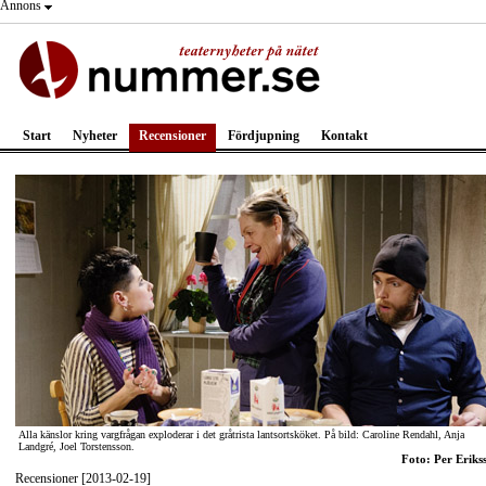
Annons
Start
Nyheter
Recensioner
Fördjupning
Kontakt
Alla känslor kring vargfrågan exploderar i det gråtrista lantsortsköket. På bild: Caroline Rendahl, Anja
Landgré, Joel Torstensson.
Foto: Per Eriks
Recensioner [2013-02-19]