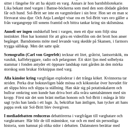
sitter i fängelse för att ha skjutit en varg. Annars är hon barnbibliotekarie.
Lika bekant med vargen i Bamse-böckerna som med den som dödade gården
får och hund. Sol-Britt ser inte en vargmördare i sin bror. Hon ser en man 
försvarat sina djur. Och Anja Landgré visar oss en Sol-Britt vars oro gäller a
från vargangrepp till sonens framtid och bittra tankar kring sin skilsmässa.
Anneli ser ingen
ondskefull best i vargen, men ett djur som följt sina
instinkter. Hon har kommit för att göra en videofilm om det brott hon anser 
begånget. Barndomens möte med levande varg skedde på Skansen, i farmors
trygga sällskap. Men det satte spår.
Scenografin (Carl von Gegerfelt
) tecknar ett litet, gråtrist, lantsortskök, m
vaxduk, kaffebryggare, radio och pelargoner. Ett skirt ljus med solbelysta
stammar i fonden antyder ett öppnare landskap runt gården än den mörka
storskog som brukar förknippas med varg.
Alla känslor kring
vargfrågan exploderar i det trånga köket. Kvinnorna tar
striden. Perka drar bokstavligen både mössa och köksstolar över huvudet för
att slippa höra och slippa ta ställning. Han skär sig på potatisskalaren och
bullrar omkring som kunde han driva bort alla svåra samtalsämnen med sin
kropp. Först när det som bränt mellan honom och Sol-Britt i många år blir
sagt tycks han landa i ett lugn. Ja, bekräftar han äntligen, han tycker att hans
pappa svek när Sol-Britt blev övergiven.
I mediadebatten reduceras
debattörerna i vargfrågan till varghatare och
vargkramare. Här blir de till människor, var och en med sin personliga
historia, som hamnat på olika sidor i debatten. Dalateatern berättar med